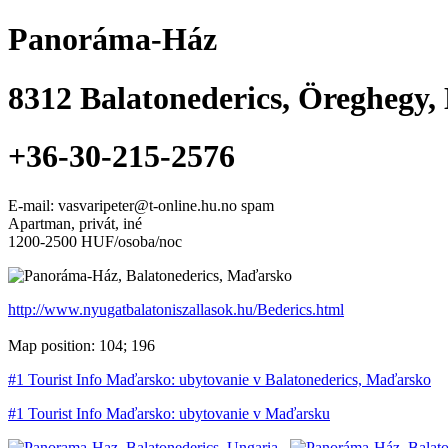
Panoráma-Ház
8312
Balatonederics
,
Öreghegy
,
+36-30-215-2576
E-mail: vasvaripeter@t-online.hu.no spam
Apartman, privát, iné
1200-2500 HUF/osoba/noc
http://www.nyugatbalatoniszallasok.hu/Bederics.html
Map position: 104; 196
#1 Tourist Info Maďarsko: ubytovanie v Balatonederics, Maďarsko
#1 Tourist Info Maďarsko: ubytovanie v Maďarsku