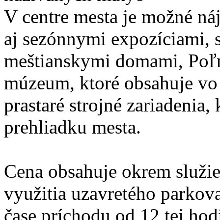
V centre mesta je možné ná
aj sezónnymi expozíciami,
meštianskymi domami, Poľn
múzeum, ktoré obsahuje vo 
prastaré strojné zariadenia,
prehliadku mesta.
Cena obsahuje okrem služie
využitia uzavretého parkov
čase príchodu od 12 tej hod