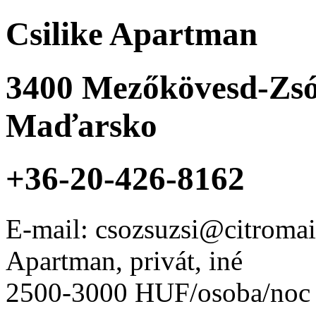
Csilike Apartman
3400
Mezőkövesd-Zsó
Maďarsko
+36-20-426-8162
E-mail: csozsuzsi@citromai
Apartman, privát, iné
2500-3000 HUF/osoba/noc