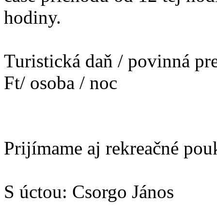
hodiny.
Turistická daň / povinná pr
Ft/ osoba / noc
Prijímame aj rekreačné pou
S úctou: Csorgo János