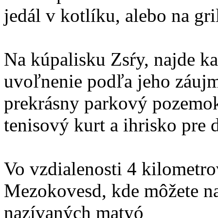
jedál v kotlíku, alebo na gri
Na kúpalisku Zsŕy, najde k
uvoľnenie podľa jeho záuj
prekrásny parkový pozemok
tenisový kurt a ihrisko pre 
Vo vzdialenosti 4 kilometr
Mezokovesd, kde môžete na
nazívaných matyó