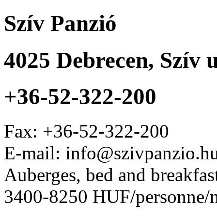
Szív Panzió
4025
Debrecen
,
Szív u
+36-52-322-200
Fax:
+36-52-322-200
E-mail: info@szivpanzio.h
Auberges, bed and breakfas
3400-8250 HUF/personne/n