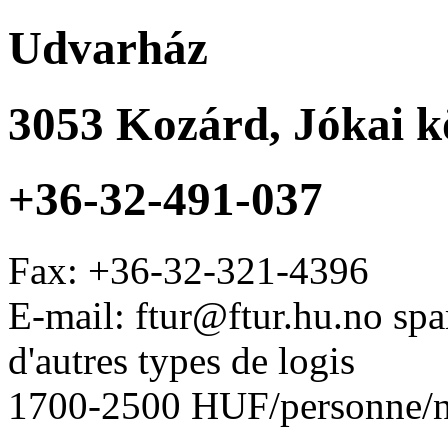
Udvarház
3053
Kozárd
,
Jókai k
+36-32-491-037
Fax:
+36-32-321-4396
E-mail: ftur@ftur.hu.no sp
d'autres types de logis
1700-2500 HUF/personne/n