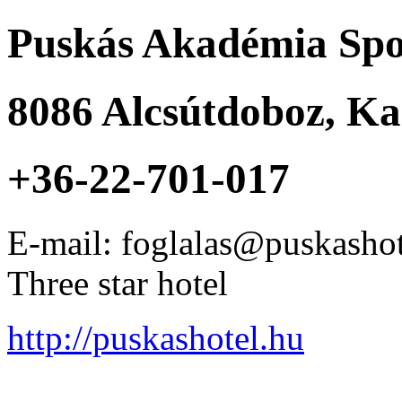
Puskás Akadémia Spor
8086
Alcsútdoboz
,
Kas
+36-22-701-017
E-mail: foglalas@puskasho
Three star hotel
http://puskashotel.hu