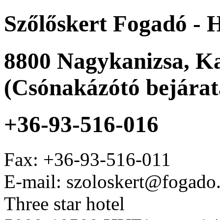
Szőlőskert Fogadó - 
8800
Nagykanizsa
,
Ka
(Csónakázótó bejárat
+36-93-516-016
Fax:
+36-93-516-011
E-mail: szoloskert@fogado
Three star hotel