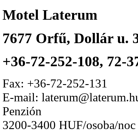
Motel Laterum
7677
Orfű
,
Dollár u. 
+36-72-252-108, 72-3
Fax:
+36-72-252-131
E-mail: laterum@laterum.h
Penzión
3200-3400 HUF/osoba/noc