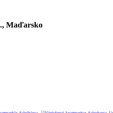
.
, Maďarsko