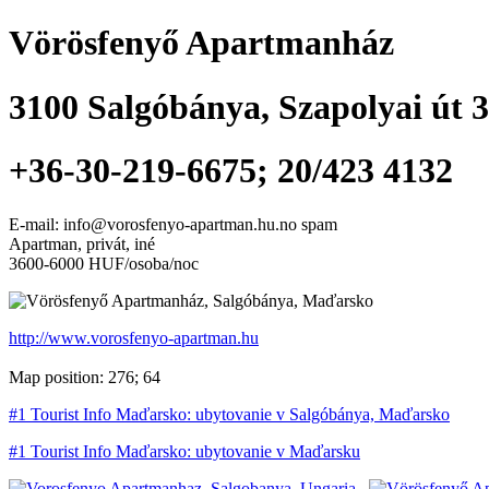
Vörösfenyő Apartmanház
3100
Salgóbánya
,
Szapolyai út 3
+36-30-219-6675; 20/423 4132
E-mail: info@vorosfenyo-apartman.hu.no spam
Apartman, privát, iné
3600-6000 HUF/osoba/noc
http://www.vorosfenyo-apartman.hu
Map position: 276; 64
#1 Tourist Info Maďarsko: ubytovanie v Salgóbánya, Maďarsko
#1 Tourist Info Maďarsko: ubytovanie v Maďarsku