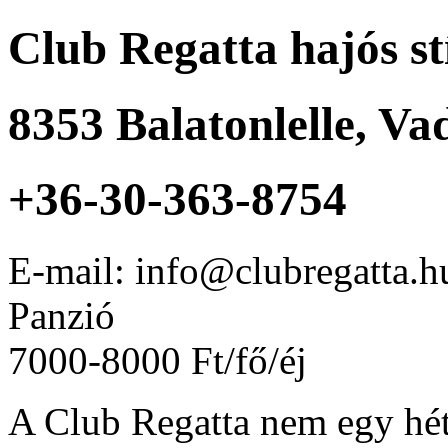
Club Regatta hajós st
8353
Balatonlelle
,
Vad
+36-30-363-8754
E-mail: info@clubregatta.
Panzió
7000-8000 Ft/fő/éj
A Club Regatta nem egy hé