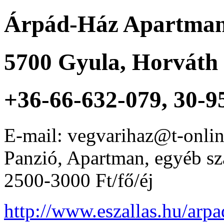
Árpád-Ház Apartma
5700
Gyula
,
Horváth 
+36-66-632-079, 30-9
E-mail: vegvarihaz@t-onli
Panzió, Apartman, egyéb sz
2500-3000 Ft/fő/éj
http://www.eszallas.hu/arpa