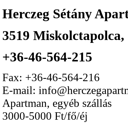
Herczeg Sétány Apa
3519
Miskolctapolca
,
+36-46-564-215
Fax:
+36-46-564-216
E-mail: info@herczegapart
Apartman, egyéb szállás
3000-5000 Ft/fő/éj