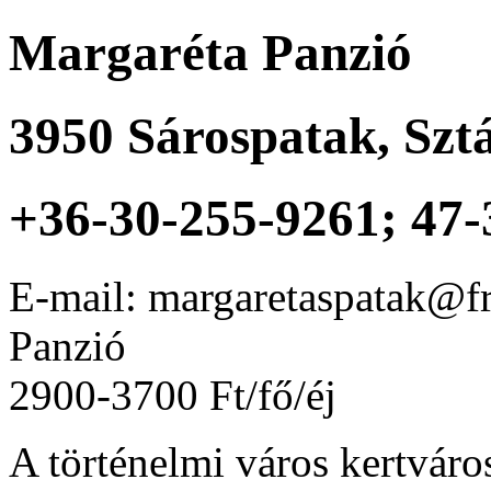
Margaréta Panzió
3950
Sárospatak
,
Sztá
+36-30-255-9261; 47-
E-mail: margaretaspatak@f
Panzió
2900-3700 Ft/fő/éj
A történelmi város kertváro