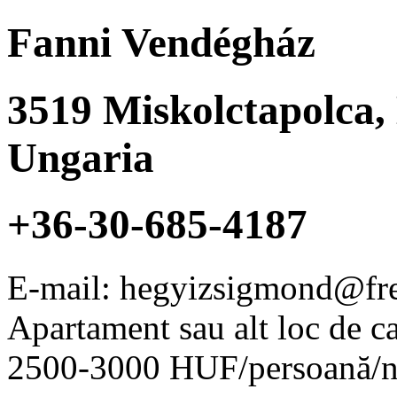
Fanni Vendégház
3519
Miskolctapolca
,
Ungaria
+36-30-685-4187
E-mail: hegyizsigmond@fr
Apartament sau alt loc de c
2500-3000 HUF/persoană/n