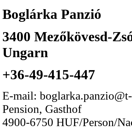
Boglárka Panzió
3400
Mezőkövesd-Zsó
Ungarn
+36-49-415-447
E-mail: boglarka.panzio@t
Pension, Gasthof
4900-6750 HUF/Person/Na