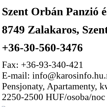
Szent Orbán Panzió é
8749
Zalakaros
,
Szen
+36-30-560-3476
Fax:
+36-93-340-421
E-mail: info@karosinfo.hu
Pensjonaty, Apartamenty, kw
2250-2500 HUF/osoba/noc