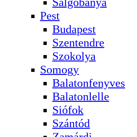
Salgóbánya
Pest
Budapest
Szentendre
Szokolya
Somogy
Balatonfenyves
Balatonlelle
Siófok
Szántód
Zamárdi