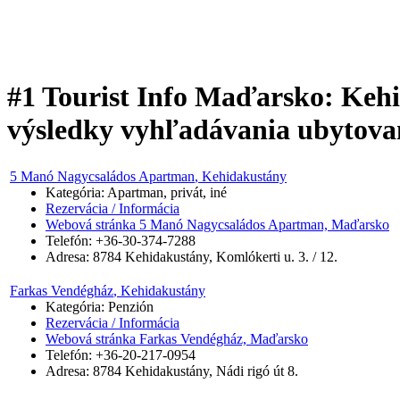
#1 Tourist Info Maďarsko: Keh
výsledky vyhľadávania ubytova
5 Manó Nagycsaládos Apartman
, Kehidakustány
Kategória: Apartman, privát, iné
Rezervácia / Informácia
Webová stránka 5 Manó Nagycsaládos Apartman, Maďarsko
Telefón: +36-30-374-7288
Adresa:
8784
Kehidakustány
,
Komlókerti u. 3. / 12.
Farkas Vendégház
, Kehidakustány
Kategória: Penzión
Rezervácia / Informácia
Webová stránka Farkas Vendégház, Maďarsko
Telefón: +36-20-217-0954
Adresa:
8784
Kehidakustány
,
Nádi rigó út 8.