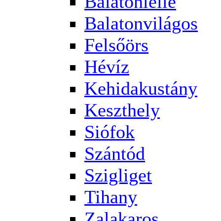
Balatonlelle
Balatonvilágos
Felsőörs
Hévíz
Kehidakustány
Keszthely
Siófok
Szántód
Szigliget
Tihany
Zalakaros