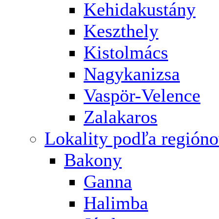
Kehidakustány
Keszthely
Kistolmács
Nagykanizsa
Vaspör-Velence
Zalakaros
Lokality podľa región
Bakony
Ganna
Halimba