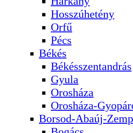
Harkány
Hosszúhetény
Orfű
Pécs
Békés
Békésszentandrás
Gyula
Orosháza
Orosháza-Gyopár
Borsod-Abaúj-Zemp
Bogács