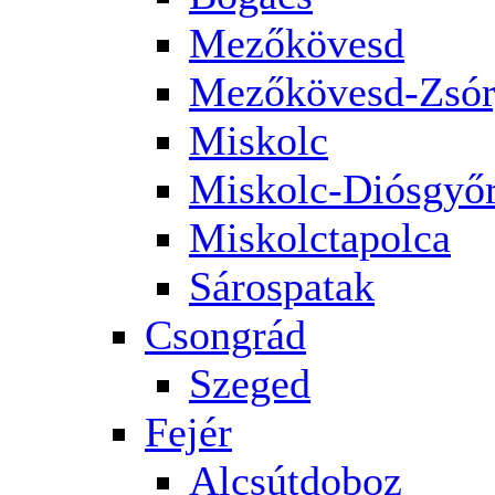
Mezőkövesd
Mezőkövesd-Zsór
Miskolc
Miskolc-Diósgyő
Miskolctapolca
Sárospatak
Csongrád
Szeged
Fejér
Alcsútdoboz