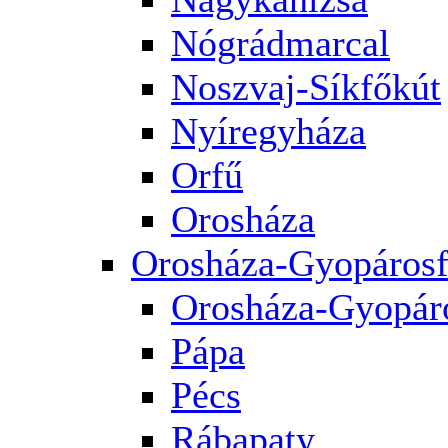
Nógrádmarcal
Noszvaj-Síkfőkút
Nyíregyháza
Orfű
Orosháza
Orosháza-Gyopárosf
Orosháza-Gyopár
Pápa
Pécs
Rábapaty