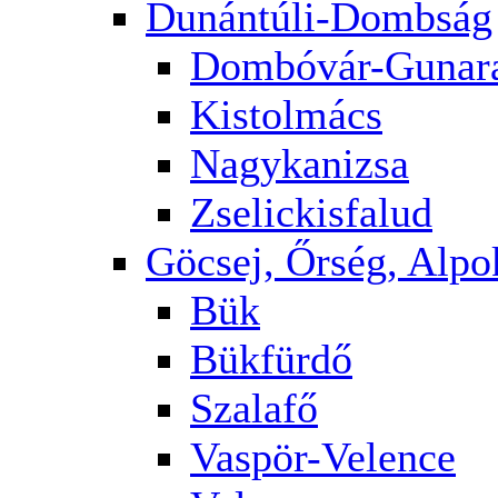
Dunántúli-Dombság
Dombóvár-Gunar
Kistolmács
Nagykanizsa
Zselickisfalud
Göcsej, Őrség, Alpo
Bük
Bükfürdő
Szalafő
Vaspör-Velence