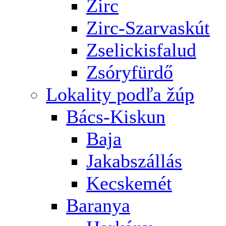
Zirc
Zirc-Szarvaskút
Zselickisfalud
Zsóryfürdő
Lokality podľa žúp
Bács-Kiskun
Baja
Jakabszállás
Kecskemét
Baranya