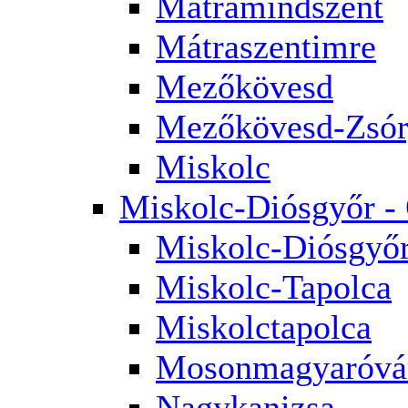
Mátramindszent
Mátraszentimre
Mezőkövesd
Mezőkövesd-Zsór
Miskolc
Miskolc-Diósgyőr -
Miskolc-Diósgyő
Miskolc-Tapolca
Miskolctapolca
Mosonmagyaróvá
Nagykanizsa