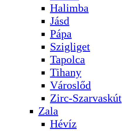
Halimba
Jásd
Pápa
Szigliget
Tapolca
Tihany
Városlőd
Zirc-Szarvaskút
Zala
Hévíz