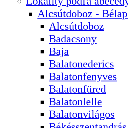
Lokality podľa abeced
Alcsútdoboz - Bélap
Alcsútdoboz
Badacsony
Baja
Balatonederics
Balatonfenyves
Balatonfüred
Balatonlelle
Balatonvilágos
Békésszentandrás