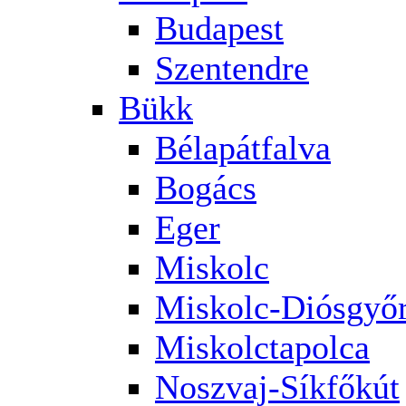
Budapest
Szentendre
Bükk
Bélapátfalva
Bogács
Eger
Miskolc
Miskolc-Diósgyő
Miskolctapolca
Noszvaj-Síkfőkút