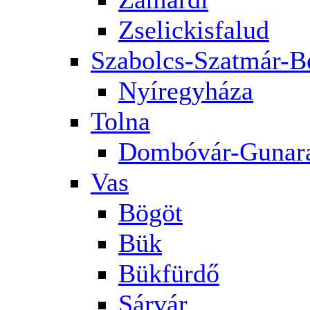
Zselickisfalud
Szabolcs-Szatmár-B
Nyíregyháza
Tolna
Dombóvár-Gunar
Vas
Bögöt
Bük
Bükfürdő
Sárvár