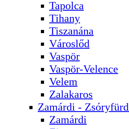
Tapolca
Tihany
Tiszanána
Városlőd
Vaspör
Vaspör-Velence
Velem
Zalakaros
Zamárdi - Zsóryfür
Zamárdi