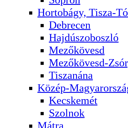
Hortobágy, Tisza-Tó
Debrecen
Hajdúszoboszló
Mezőkövesd
Mezőkövesd-Zsór
Tiszanána
Közép-Magyarorszá
Kecskemét
Szolnok
Mátra