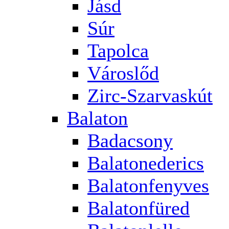
Jásd
Súr
Tapolca
Városlőd
Zirc-Szarvaskút
Balaton
Badacsony
Balatonederics
Balatonfenyves
Balatonfüred