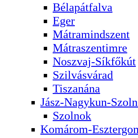
Bélapátfalva
Eger
Mátramindszent
Mátraszentimre
Noszvaj-Síkfőkút
Szilvásvárad
Tiszanána
Jász-Nagykun-Szol
Szolnok
Komárom-Esztergo