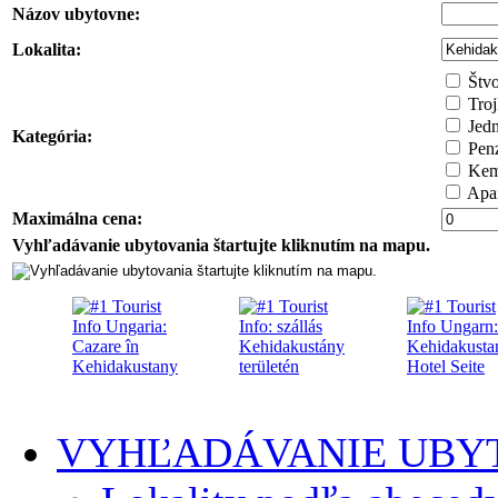
Názov ubytovne:
Lokalita:
Štvo
Troj
Jedn
Kategória:
Pen
Kemp
Apar
Maximálna cena:
Vyhľadávanie ubytovania štartujte kliknutím na mapu.
VYHĽADÁVANIE UBY