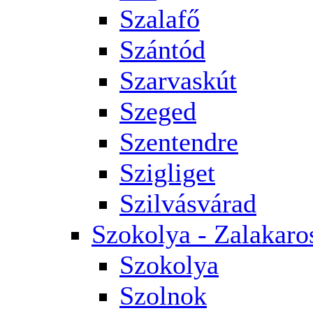
Szalafő
Szántód
Szarvaskút
Szeged
Szentendre
Szigliget
Szilvásvárad
Szokolya - Zalakaro
Szokolya
Szolnok