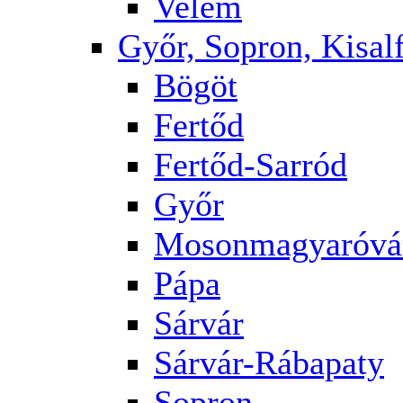
Velem
Győr, Sopron, Kisalf
Bögöt
Fertőd
Fertőd-Sarród
Győr
Mosonmagyaróvá
Pápa
Sárvár
Sárvár-Rábapaty
Sopron