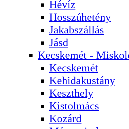
Hévíz
Hosszúhetény
Jakabszállás
Jásd
Kecskemét - Miskol
Kecskemét
Kehidakustány
Keszthely
Kistolmács
Kozárd