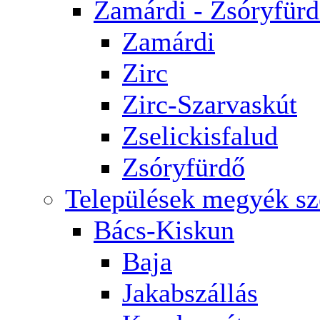
Zamárdi - Zsóryfür
Zamárdi
Zirc
Zirc-Szarvaskút
Zselickisfalud
Zsóryfürdő
Települések megyék sz
Bács-Kiskun
Baja
Jakabszállás