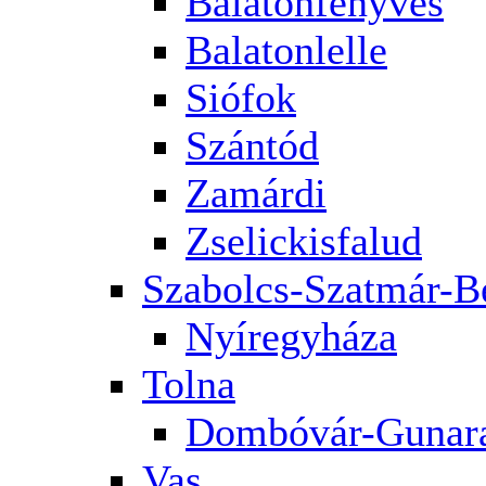
Balatonfenyves
Balatonlelle
Siófok
Szántód
Zamárdi
Zselickisfalud
Szabolcs-Szatmár-B
Nyíregyháza
Tolna
Dombóvár-Gunar
Vas