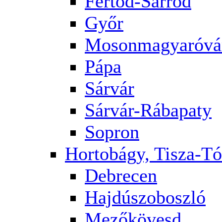
Fertőd-Sarród
Győr
Mosonmagyaróvá
Pápa
Sárvár
Sárvár-Rábapaty
Sopron
Hortobágy, Tisza-Tó
Debrecen
Hajdúszoboszló
Mezőkövesd