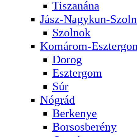
Tiszanána
Jász-Nagykun-Szol
Szolnok
Komárom-Esztergo
Dorog
Esztergom
Súr
Nógrád
Berkenye
Borsosberény