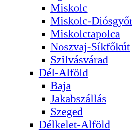
Miskolc
Miskolc-Diósgyő
Miskolctapolca
Noszvaj-Síkfőkút
Szilvásvárad
Dél-Alföld
Baja
Jakabszállás
Szeged
Délkelet-Alföld