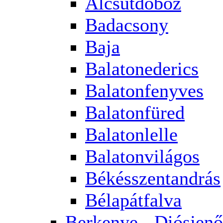
Alcsútdoboz
Badacsony
Baja
Balatonederics
Balatonfenyves
Balatonfüred
Balatonlelle
Balatonvilágos
Békésszentandrás
Bélapátfalva
Berkenye - Diósjenő