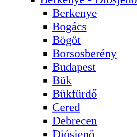
Berkenye
Bogács
Bögöt
Borsosberény
Budapest
Bük
Bükfürdő
Cered
Debrecen
Diósjenő