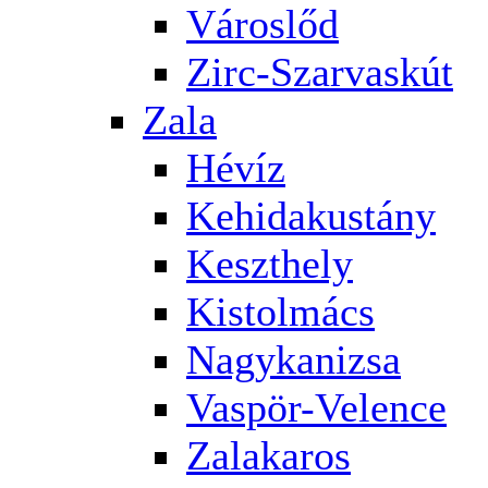
Városlőd
Zirc-Szarvaskút
Zala
Hévíz
Kehidakustány
Keszthely
Kistolmács
Nagykanizsa
Vaspör-Velence
Zalakaros