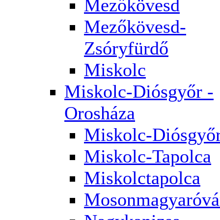
Mezőkövesd
Mezőkövesd-
Zsóryfürdő
Miskolc
Miskolc-Diósgyőr -
Orosháza
Miskolc-Diósgyő
Miskolc-Tapolca
Miskolctapolca
Mosonmagyaróvá