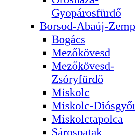
Gyopárosfürdő
Borsod-Abaúj-Zemp
Bogács
Mezőkövesd
Mezőkövesd-
Zsóryfürdő
Miskolc
Miskolc-Diósgyő
Miskolctapolca
Sárospatak