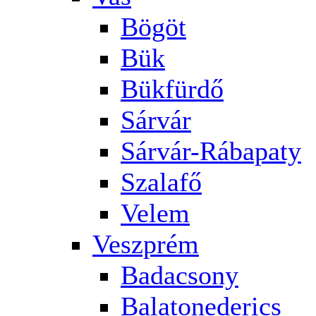
Bögöt
Bük
Bükfürdő
Sárvár
Sárvár-Rábapaty
Szalafő
Velem
Veszprém
Badacsony
Balatonederics