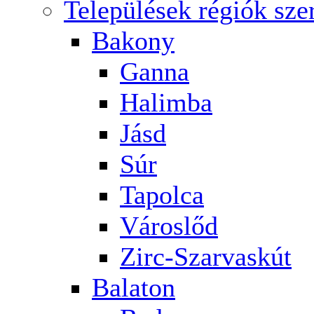
Települések régiók szer
Bakony
Ganna
Halimba
Jásd
Súr
Tapolca
Városlőd
Zirc-Szarvaskút
Balaton