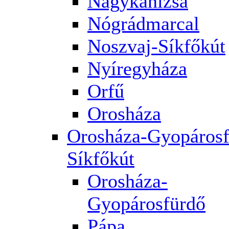
Nagykanizsa
Nógrádmarcal
Noszvaj-Síkfőkút
Nyíregyháza
Orfű
Orosháza
Orosháza-Gyopárosf
Síkfőkút
Orosháza-
Gyopárosfürdő
Pápa