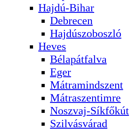
Hajdú-Bihar
Debrecen
Hajdúszoboszló
Heves
Bélapátfalva
Eger
Mátramindszent
Mátraszentimre
Noszvaj-Síkfőkút
Szilvásvárad