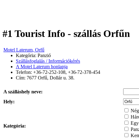
#1 Tourist Info - szállás Orfűn
Motel Laterum
, Orfű
Kategória: Panzió
Szállásfoglalás / Információkérés
A Motel Laterum honlapja
Telefon: +36-72-252-108, +36-72-378-454
Cím:
7677
Orfű
,
Dollár u. 38.
A szálláshely neve:
Hely:
Négy
Háro
Egy-
Kategória:
Pan
Kem