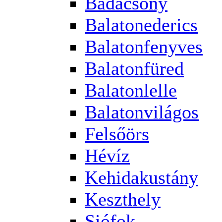
Badacsony
Balatonederics
Balatonfenyves
Balatonfüred
Balatonlelle
Balatonvilágos
Felsőörs
Hévíz
Kehidakustány
Keszthely
Siófok