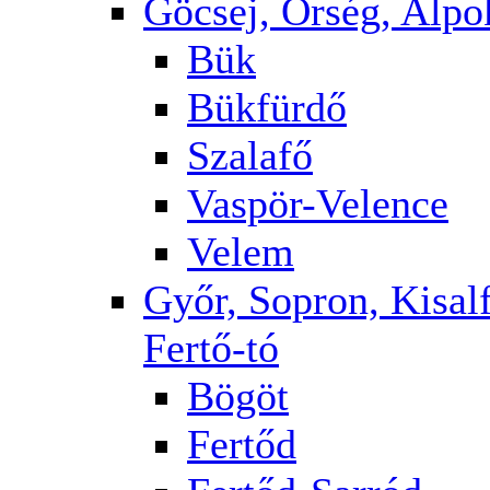
Göcsej, Őrség, Alpo
Bük
Bükfürdő
Szalafő
Vaspör-Velence
Velem
Győr, Sopron, Kisalf
Fertő-tó
Bögöt
Fertőd