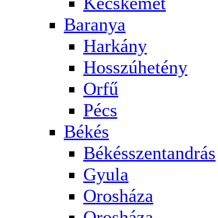
Kecskemét
Baranya
Harkány
Hosszúhetény
Orfű
Pécs
Békés
Békésszentandrás
Gyula
Orosháza
Orosháza-