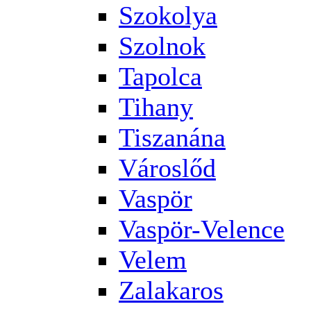
Szokolya
Szolnok
Tapolca
Tihany
Tiszanána
Városlőd
Vaspör
Vaspör-Velence
Velem
Zalakaros