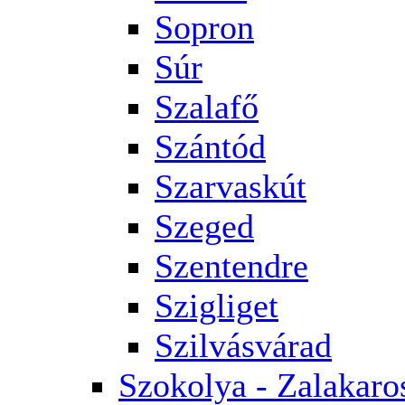
Sopron
Súr
Szalafő
Szántód
Szarvaskút
Szeged
Szentendre
Szigliget
Szilvásvárad
Szokolya - Zalakaro