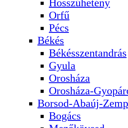
Hosszúhetény
Orfű
Pécs
Békés
Békésszentandrás
Gyula
Orosháza
Orosháza-Gyopár
Borsod-Abaúj-Zemp
Bogács