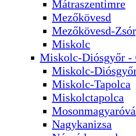
Mátraszentimre
Mezőkövesd
Mezőkövesd-Zsór
Miskolc
Miskolc-Diósgyőr -
Miskolc-Diósgyő
Miskolc-Tapolca
Miskolctapolca
Mosonmagyaróvá
Nagykanizsa