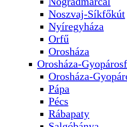
Nógrádmarcal
Noszvaj-Síkfőkút
Nyíregyháza
Orfű
Orosháza
Orosháza-Gyopárosf
Orosháza-Gyopár
Pápa
Pécs
Rábapaty
Salgóbánya