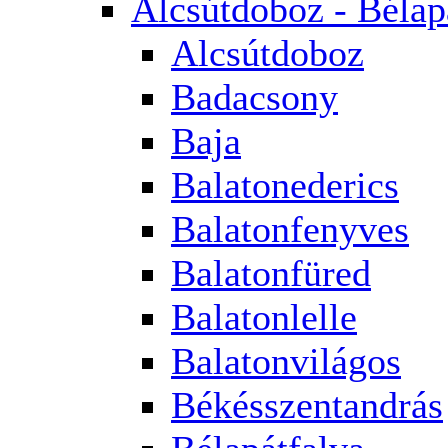
Alcsútdoboz - Bélap
Alcsútdoboz
Badacsony
Baja
Balatonederics
Balatonfenyves
Balatonfüred
Balatonlelle
Balatonvilágos
Békésszentandrás