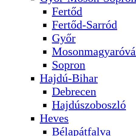
Fertőd
Fertőd-Sarród
Győr
Mosonmagyaróvá
Sopron
Hajdú-Bihar
Debrecen
Hajdúszoboszló
Heves
Bélapátfalva