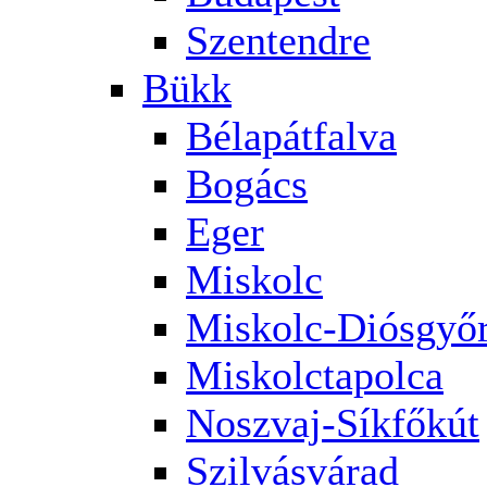
Szentendre
Bükk
Bélapátfalva
Bogács
Eger
Miskolc
Miskolc-Diósgyő
Miskolctapolca
Noszvaj-Síkfőkút
Szilvásvárad