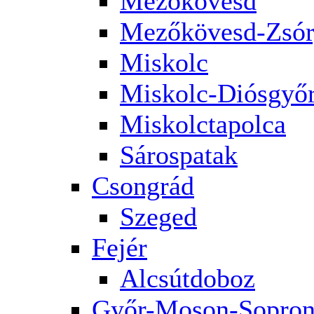
Mezőkövesd
Mezőkövesd-Zsór
Miskolc
Miskolc-Diósgyő
Miskolctapolca
Sárospatak
Csongrád
Szeged
Fejér
Alcsútdoboz
Győr-Moson-Sopro