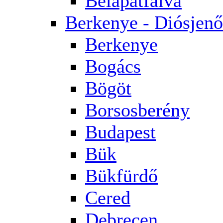
Bélapátfalva
Berkenye - Diósjenő
Berkenye
Bogács
Bögöt
Borsosberény
Budapest
Bük
Bükfürdő
Cered
Debrecen