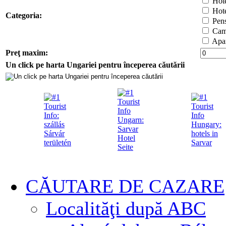
Hotel
Hote
Categoria:
Pens
Cam
Apar
Preţ maxim:
Un click pe harta Ungariei pentru începerea căutării
CĂUTARE DE CAZARE
Localităţi după ABC