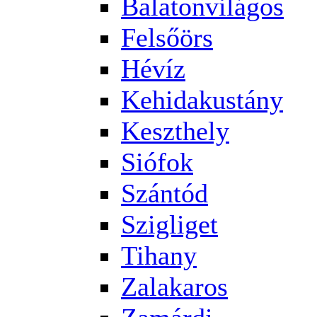
Balatonvilágos
Felsőörs
Hévíz
Kehidakustány
Keszthely
Siófok
Szántód
Szigliget
Tihany
Zalakaros