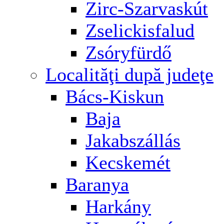
Zirc-Szarvaskút
Zselickisfalud
Zsóryfürdő
Localităţi după judeţe
Bács-Kiskun
Baja
Jakabszállás
Kecskemét
Baranya
Harkány