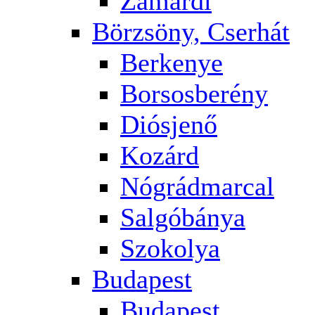
Zamárdi
Börzsöny, Cserhát
Berkenye
Borsosberény
Diósjenő
Kozárd
Nógrádmarcal
Salgóbánya
Szokolya
Budapest
Budapest