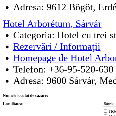
Adresa:
9612
Bögöt
,
Erd
Hotel Arborétum
, Sárvár
Categoria: Hotel cu trei s
Rezervări / Informaţii
Homepage de Hotel Arbo
Telefon: +36-95-520-630
Adresa:
9600
Sárvár
,
Med
Numele locului de cazare:
Localitatea:
Hotel