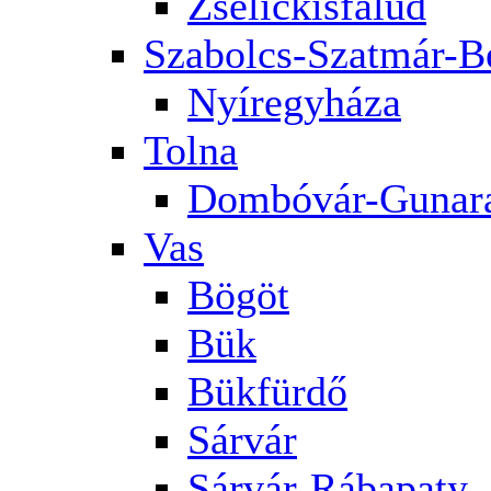
Zselickisfalud
Szabolcs-Szatmár-B
Nyíregyháza
Tolna
Dombóvár-Gunar
Vas
Bögöt
Bük
Bükfürdő
Sárvár
Sárvár-Rábapaty