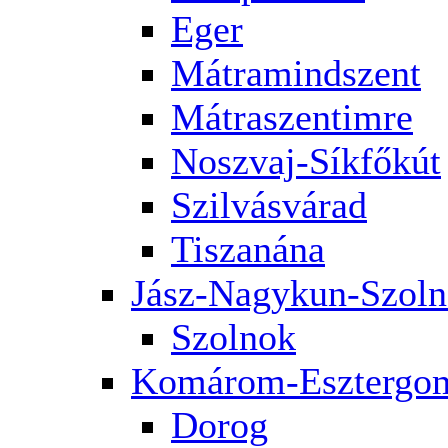
Eger
Mátramindszent
Mátraszentimre
Noszvaj-Síkfőkút
Szilvásvárad
Tiszanána
Jász-Nagykun-Szol
Szolnok
Komárom-Esztergo
Dorog