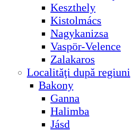
Keszthely
Kistolmács
Nagykanizsa
Vaspör-Velence
Zalakaros
Localităţi după regiuni
Bakony
Ganna
Halimba
Jásd