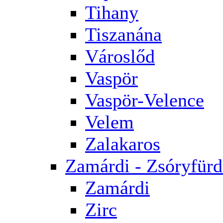
Tihany
Tiszanána
Városlőd
Vaspör
Vaspör-Velence
Velem
Zalakaros
Zamárdi - Zsóryfür
Zamárdi
Zirc