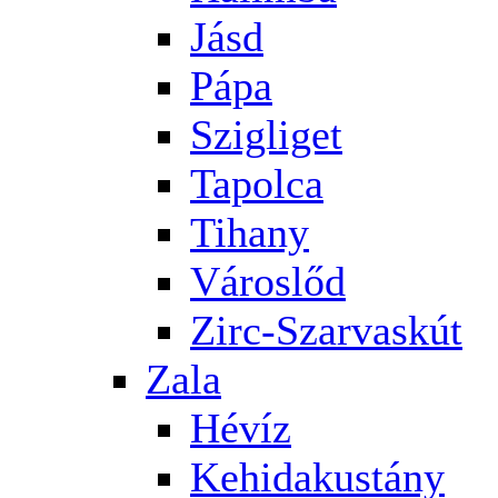
Jásd
Pápa
Szigliget
Tapolca
Tihany
Városlőd
Zirc-Szarvaskút
Zala
Hévíz
Kehidakustány