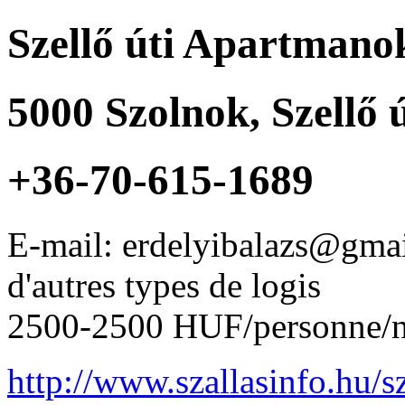
Szellő úti Apartmano
5000
Szolnok
,
Szellő 
+36-70-615-1689
E-mail: erdelyibalazs@gma
d'autres types de logis
2500-2500 HUF/personne/n
http://www.szallasinfo.hu/