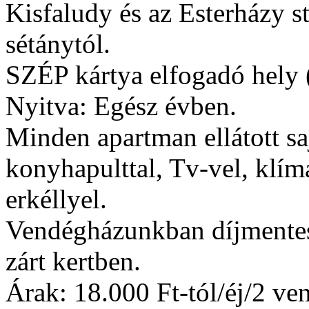
Kisfaludy és az Esterházy s
sétánytól.
SZÉP kártya elfogadó he
Nyitva: Egész évben.
Minden apartman ellátott saj
konyhapulttal, Tv-vel, klímá
erkéllyel.
Vendégházunkban díjmentes 
zárt kertben.
Árak: 18.000 Ft-tól/éj/2 ve