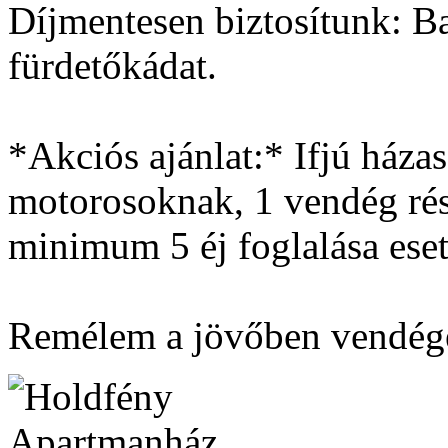
Díjmentesen biztosítunk: Ba
fürdetőkádat.
*Akciós ajánlat:* Ifjú ház
motorosoknak, 1 vendég ré
minimum 5 éj foglalása eset
Remélem a jövőben vendége