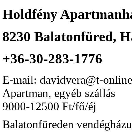
Holdfény Apartmanh
8230
Balatonfüred
,
H
+36-30-283-1776
E-mail: davidvera@t-onlin
Apartman, egyéb szállás
9000-12500 Ft/fő/éj
Balatonfüreden vendégházunk