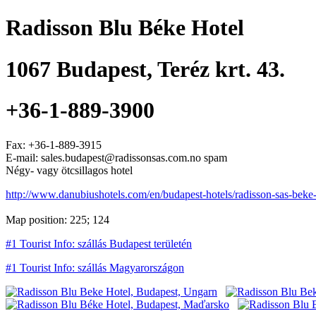
Radisson Blu Béke Hotel
1067
Budapest
,
Teréz krt. 43.
+36-1-889-3900
Fax:
+36-1-889-3915
E-mail: sales.budapest@radissonsas.com.no spam
Négy- vagy ötcsillagos hotel
http://www.danubiushotels.com/en/budapest-hotels/radisson-sas-beke
Map position: 225; 124
#1 Tourist Info: szállás Budapest területén
#1 Tourist Info: szállás Magyarországon