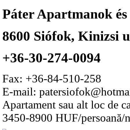
Páter Apartmanok és
8600
Siófok
,
Kinizsi u
+36-30-274-0094
Fax:
+36-84-510-258
E-mail: patersiofok@hotma
Apartament sau alt loc de c
3450-8900 HUF/persoană/n