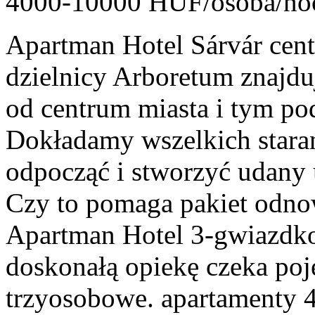
4000-10000 HUF/osoba/no
Apartman Hotel Sárvár centr
dzielnicy Arboretum znajdu
od centrum miasta i tym po
Dokładamy wszelkich starań
odpocząć i stworzyć udany
Czy to pomaga pakiet odnow
Apartman Hotel 3-gwiazdko
doskonałą opiekę czeka poj
trzyosobowe. apartamenty 