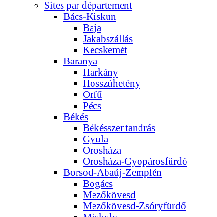
Sites par département
Bács-Kiskun
Baja
Jakabszállás
Kecskemét
Baranya
Harkány
Hosszúhetény
Orfű
Pécs
Békés
Békésszentandrás
Gyula
Orosháza
Orosháza-Gyopárosfürdő
Borsod-Abaúj-Zemplén
Bogács
Mezőkövesd
Mezőkövesd-Zsóryfürdő
Miskolc