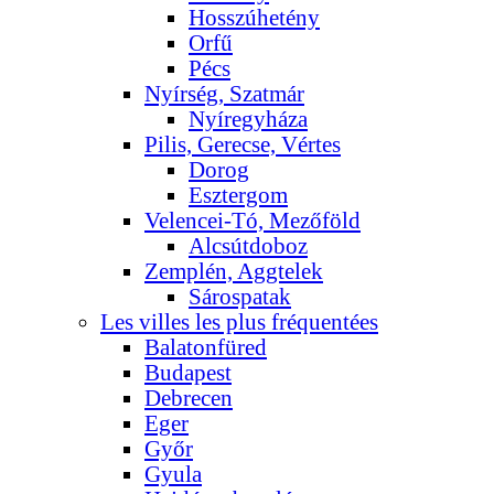
Hosszúhetény
Orfű
Pécs
Nyírség, Szatmár
Nyíregyháza
Pilis, Gerecse, Vértes
Dorog
Esztergom
Velencei-Tó, Mezőföld
Alcsútdoboz
Zemplén, Aggtelek
Sárospatak
Les villes les plus fréquentées
Balatonfüred
Budapest
Debrecen
Eger
Győr
Gyula