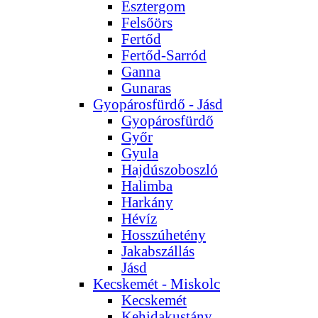
Esztergom
Felsőörs
Fertőd
Fertőd-Sarród
Ganna
Gunaras
Gyopárosfürdő - Jásd
Gyopárosfürdő
Győr
Gyula
Hajdúszoboszló
Halimba
Harkány
Hévíz
Hosszúhetény
Jakabszállás
Jásd
Kecskemét - Miskolc
Kecskemét
Kehidakustány