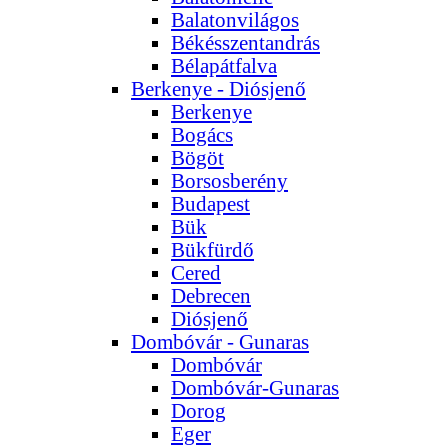
Balatonvilágos
Békésszentandrás
Bélapátfalva
Berkenye - Diósjenő
Berkenye
Bogács
Bögöt
Borsosberény
Budapest
Bük
Bükfürdő
Cered
Debrecen
Diósjenő
Dombóvár - Gunaras
Dombóvár
Dombóvár-Gunaras
Dorog
Eger