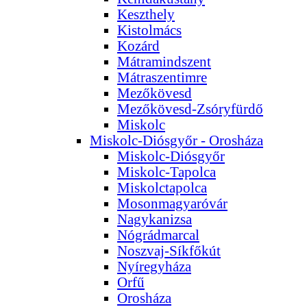
Keszthely
Kistolmács
Kozárd
Mátramindszent
Mátraszentimre
Mezőkövesd
Mezőkövesd-Zsóryfürdő
Miskolc
Miskolc-Diósgyőr - Orosháza
Miskolc-Diósgyőr
Miskolc-Tapolca
Miskolctapolca
Mosonmagyaróvár
Nagykanizsa
Nógrádmarcal
Noszvaj-Síkfőkút
Nyíregyháza
Orfű
Orosháza