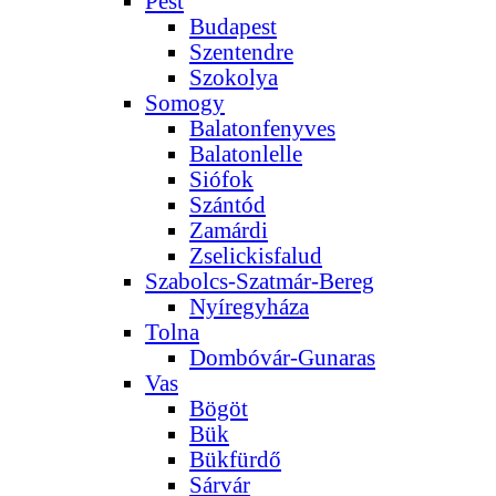
Pest
Budapest
Szentendre
Szokolya
Somogy
Balatonfenyves
Balatonlelle
Siófok
Szántód
Zamárdi
Zselickisfalud
Szabolcs-Szatmár-Bereg
Nyíregyháza
Tolna
Dombóvár-Gunaras
Vas
Bögöt
Bük
Bükfürdő
Sárvár