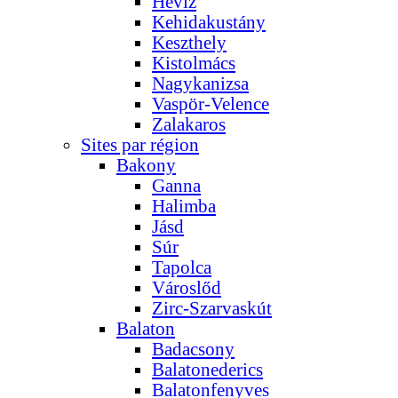
Hévíz
Kehidakustány
Keszthely
Kistolmács
Nagykanizsa
Vaspör-Velence
Zalakaros
Sites par région
Bakony
Ganna
Halimba
Jásd
Súr
Tapolca
Városlőd
Zirc-Szarvaskút
Balaton
Badacsony
Balatonederics
Balatonfenyves