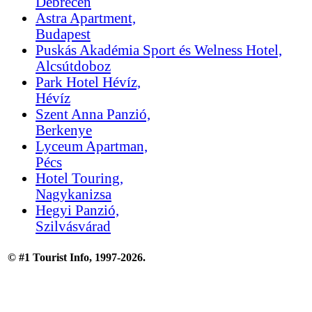
Debrecen
Astra Apartment,
Budapest
Puskás Akadémia Sport és Welness Hotel,
Alcsútdoboz
Park Hotel Hévíz,
Hévíz
Szent Anna Panzió,
Berkenye
Lyceum Apartman,
Pécs
Hotel Touring,
Nagykanizsa
Hegyi Panzió,
Szilvásvárad
© #1 Tourist Info, 1997-2026.