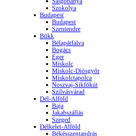
Salgóbánya
Szokolya
Budapest
Budapest
Szentendre
Bükk
Bélapátfalva
Bogács
Eger
Miskolc
Miskolc-Diósgyőr
Miskolctapolca
Noszvaj-Síkfőkút
Szilvásvárad
Dél-Alföld
Baja
Jakabszállás
Szeged
Délkelet-Alföld
Békésszentandrás