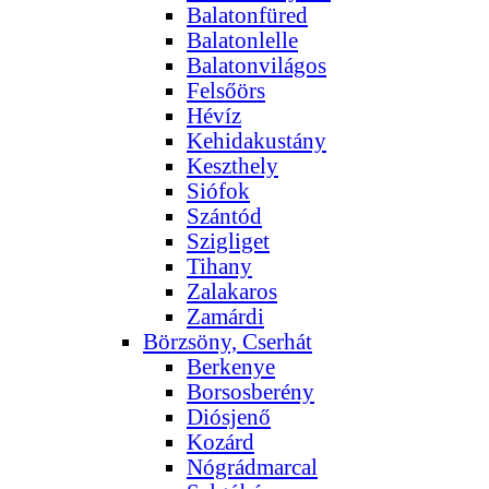
Balatonfüred
Balatonlelle
Balatonvilágos
Felsőörs
Hévíz
Kehidakustány
Keszthely
Siófok
Szántód
Szigliget
Tihany
Zalakaros
Zamárdi
Börzsöny, Cserhát
Berkenye
Borsosberény
Diósjenő
Kozárd
Nógrádmarcal