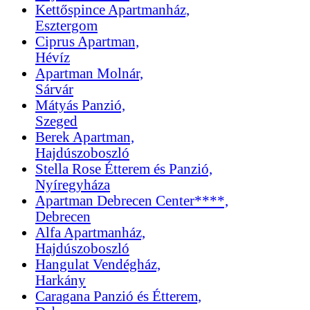
Kettőspince Apartmanház,
Esztergom
Ciprus Apartman,
Hévíz
Apartman Molnár,
Sárvár
Mátyás Panzió,
Szeged
Berek Apartman,
Hajdúszoboszló
Stella Rose Étterem és Panzió,
Nyíregyháza
Apartman Debrecen Center****,
Debrecen
Alfa Apartmanház,
Hajdúszoboszló
Hangulat Vendégház,
Harkány
Caragana Panzió és Étterem,