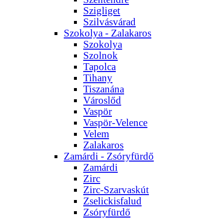
Szigliget
Szilvásvárad
Szokolya - Zalakaros
Szokolya
Szolnok
Tapolca
Tihany
Tiszanána
Városlőd
Vaspör
Vaspör-Velence
Velem
Zalakaros
Zamárdi - Zsóryfürdő
Zamárdi
Zirc
Zirc-Szarvaskút
Zselickisfalud
Zsóryfürdő