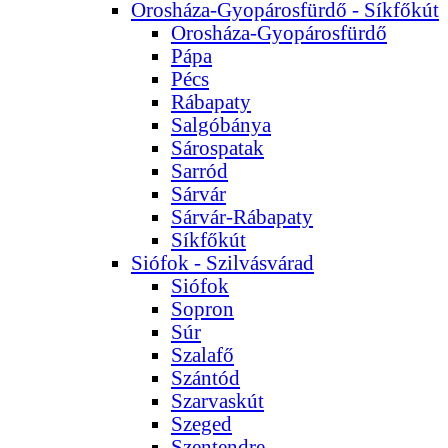
Orosháza-Gyopárosfürdő - Síkfőkút
Orosháza-Gyopárosfürdő
Pápa
Pécs
Rábapaty
Salgóbánya
Sárospatak
Sarród
Sárvár
Sárvár-Rábapaty
Síkfőkút
Siófok - Szilvásvárad
Siófok
Sopron
Súr
Szalafő
Szántód
Szarvaskút
Szeged
Szentendre