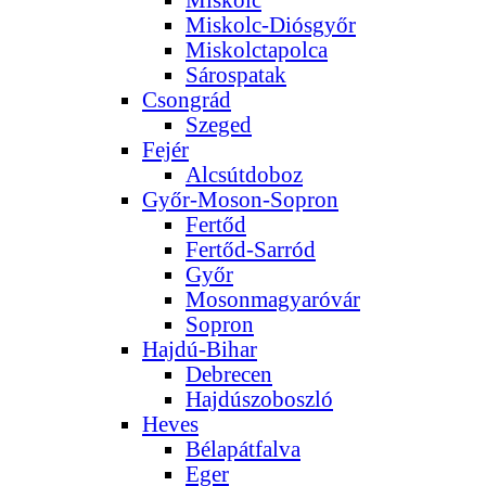
Miskolc-Diósgyőr
Miskolctapolca
Sárospatak
Csongrád
Szeged
Fejér
Alcsútdoboz
Győr-Moson-Sopron
Fertőd
Fertőd-Sarród
Győr
Mosonmagyaróvár
Sopron
Hajdú-Bihar
Debrecen
Hajdúszoboszló
Heves
Bélapátfalva
Eger