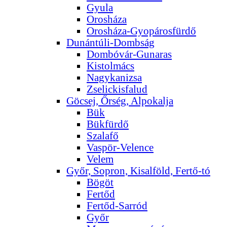
Gyula
Orosháza
Orosháza-Gyopárosfürdő
Dunántúli-Dombság
Dombóvár-Gunaras
Kistolmács
Nagykanizsa
Zselickisfalud
Göcsej, Őrség, Alpokalja
Bük
Bükfürdő
Szalafő
Vaspör-Velence
Velem
Győr, Sopron, Kisalföld, Fertő-tó
Bögöt
Fertőd
Fertőd-Sarród
Győr