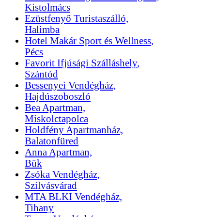
Kistolmács
Ezüstfenyő Turistaszálló,
Halimba
Hotel Makár Sport és Wellness,
Pécs
Favorit Ifjúsági Szálláshely,
Szántód
Bessenyei Vendégház,
Hajdúszoboszló
Bea Apartman,
Miskolctapolca
Holdfény Apartmanház,
Balatonfüred
Anna Apartman,
Bük
Zsóka Vendégház,
Szilvásvárad
MTA BLKI Vendégház,
Tihany