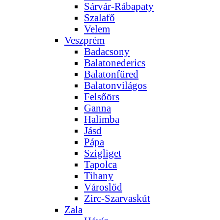
Sárvár-Rábapaty
Szalafő
Velem
Veszprém
Badacsony
Balatonederics
Balatonfüred
Balatonvilágos
Felsőörs
Ganna
Halimba
Jásd
Pápa
Szigliget
Tapolca
Tihany
Városlőd
Zirc-Szarvaskút
Zala