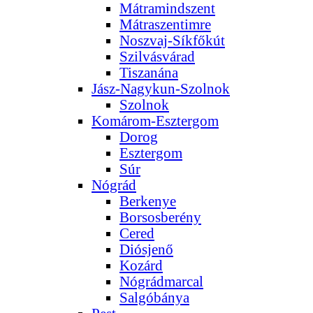
Mátramindszent
Mátraszentimre
Noszvaj-Síkfőkút
Szilvásvárad
Tiszanána
Jász-Nagykun-Szolnok
Szolnok
Komárom-Esztergom
Dorog
Esztergom
Súr
Nógrád
Berkenye
Borsosberény
Cered
Diósjenő
Kozárd
Nógrádmarcal
Salgóbánya