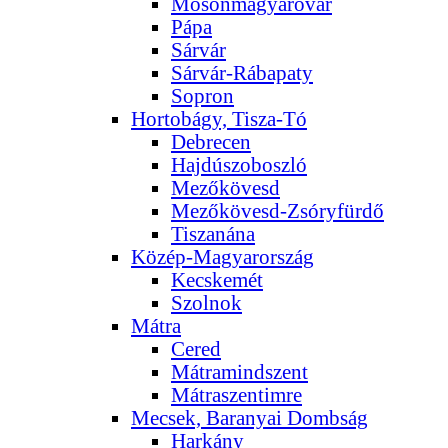
Mosonmagyaróvár
Pápa
Sárvár
Sárvár-Rábapaty
Sopron
Hortobágy, Tisza-Tó
Debrecen
Hajdúszoboszló
Mezőkövesd
Mezőkövesd-Zsóryfürdő
Tiszanána
Közép-Magyarország
Kecskemét
Szolnok
Mátra
Cered
Mátramindszent
Mátraszentimre
Mecsek, Baranyai Dombság
Harkány