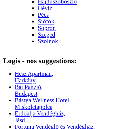
Hajdúszoboszló
Hévíz
Pécs
Siófok
Sopron
Szeged
Szolnok
Logis - nos suggestions:
Hesz Apartman,
Harkány
Bai Panzió,
Budapest
Bástya Wellness Hotel,
Miskolctapolca
Erdőalja Vendégház,
Jásd
Fortuna Vendéglő és Vendégház,