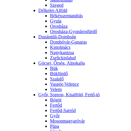
Szeged
Délkelet-Alföld
Békésszentandrás
Gyula
Orosháza
Orosháza-Gyopárosfürdő
Dunántúli-Dombság
Dombóvár-Gunaras
Kistolmács
Nagykanizsa
Zselickisfalud
Göcsej, Őrség, Alpokalja
Bük
Bükfürdő
Szalafő
Vaspör-Velence
Velem
Győr, Sopron, Kisalföld, Fertő-tó
Bögöt
Fertőd
Fertőd-Sarród
Győr
Mosonmagyaróvár
Pápa