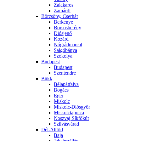
Zalakaros
Zamárdi
Börzsöny, Cserhát
Berkenye
Borsosberény
Diósjenő
Kozárd
Nógrádmarcal
Salgóbánya
Szokolya
Budapest
Budapest
Szentendre
Bükk
Bélapátfalva
Bogács
Eger
Miskolc
Miskolc-Diósgyőr
Miskolctapolca
Noszvaj-Síkfőkút
Szilvásvárad
Dél-Alföld
Baja
Jakabszállás