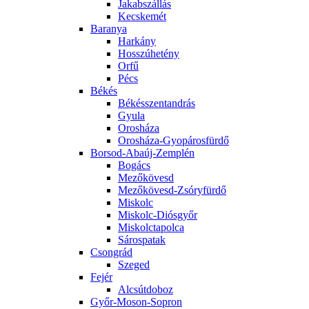
Jakabszállás
Kecskemét
Baranya
Harkány
Hosszúhetény
Orfű
Pécs
Békés
Békésszentandrás
Gyula
Orosháza
Orosháza-Gyopárosfürdő
Borsod-Abaúj-Zemplén
Bogács
Mezőkövesd
Mezőkövesd-Zsóryfürdő
Miskolc
Miskolc-Diósgyőr
Miskolctapolca
Sárospatak
Csongrád
Szeged
Fejér
Alcsútdoboz
Győr-Moson-Sopron