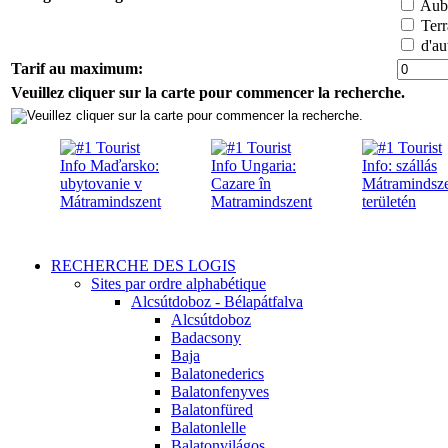
Aube
Terr
d'aut
Tarif au maximum:
Veuillez cliquer sur la carte pour commencer la recherche.
RECHERCHE DES LOGIS
Sites par ordre alphabétique
Alcsútdoboz - Bélapátfalva
Alcsútdoboz
Badacsony
Baja
Balatonederics
Balatonfenyves
Balatonfüred
Balatonlelle
Balatonvilágos