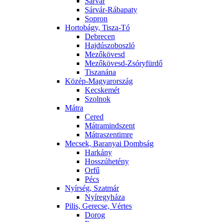
Sárvár
Sárvár-Rábapaty
Sopron
Hortobágy, Tisza-Tó
Debrecen
Hajdúszoboszló
Mezőkövesd
Mezőkövesd-Zsóryfürdő
Tiszanána
Közép-Magyarország
Kecskemét
Szolnok
Mátra
Cered
Mátramindszent
Mátraszentimre
Mecsek, Baranyai Dombság
Harkány
Hosszúhetény
Orfű
Pécs
Nyírség, Szatmár
Nyíregyháza
Pilis, Gerecse, Vértes
Dorog