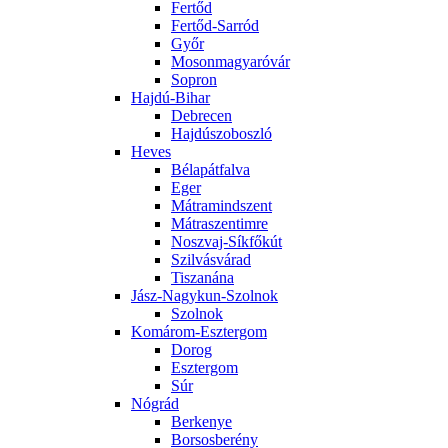
Fertőd
Fertőd-Sarród
Győr
Mosonmagyaróvár
Sopron
Hajdú-Bihar
Debrecen
Hajdúszoboszló
Heves
Bélapátfalva
Eger
Mátramindszent
Mátraszentimre
Noszvaj-Síkfőkút
Szilvásvárad
Tiszanána
Jász-Nagykun-Szolnok
Szolnok
Komárom-Esztergom
Dorog
Esztergom
Súr
Nógrád
Berkenye
Borsosberény