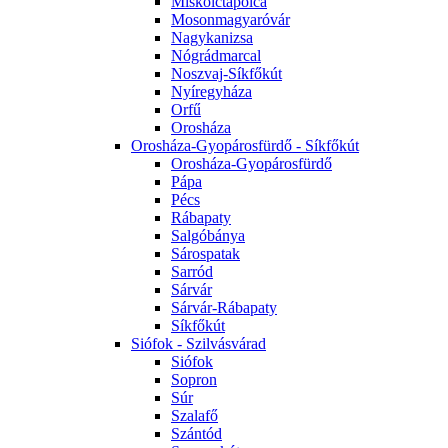
Miskolctapolca
Mosonmagyaróvár
Nagykanizsa
Nógrádmarcal
Noszvaj-Síkfőkút
Nyíregyháza
Orfű
Orosháza
Orosháza-Gyopárosfürdő - Síkfőkút
Orosháza-Gyopárosfürdő
Pápa
Pécs
Rábapaty
Salgóbánya
Sárospatak
Sarród
Sárvár
Sárvár-Rábapaty
Síkfőkút
Siófok - Szilvásvárad
Siófok
Sopron
Súr
Szalafő
Szántód