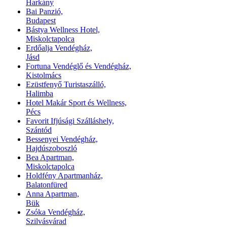
Harkány
Bai Panzió,
Budapest
Bástya Wellness Hotel,
Miskolctapolca
Erdőalja Vendégház,
Jásd
Fortuna Vendéglő és Vendégház,
Kistolmács
Ezüstfenyő Turistaszálló,
Halimba
Hotel Makár Sport és Wellness,
Pécs
Favorit Ifjúsági Szálláshely,
Szántód
Bessenyei Vendégház,
Hajdúszoboszló
Bea Apartman,
Miskolctapolca
Holdfény Apartmanház,
Balatonfüred
Anna Apartman,
Bük
Zsóka Vendégház,
Szilvásvárad