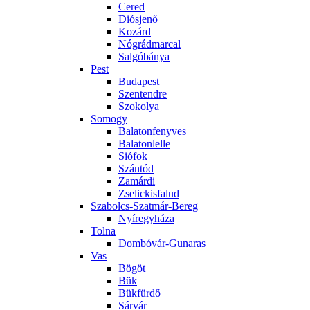
Cered
Diósjenő
Kozárd
Nógrádmarcal
Salgóbánya
Pest
Budapest
Szentendre
Szokolya
Somogy
Balatonfenyves
Balatonlelle
Siófok
Szántód
Zamárdi
Zselickisfalud
Szabolcs-Szatmár-Bereg
Nyíregyháza
Tolna
Dombóvár-Gunaras
Vas
Bögöt
Bük
Bükfürdő
Sárvár