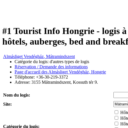
#1 Tourist Info Hongrie - logis
hôtels, auberges, bed and breakf
Almásliget Vendégház
, Mátramindszent
Catégorie du logis: d'autres types de logis
Réservation / Demande des informations
Page d'accueil des Almásliget Vendégház, Hongrie
Téléphone: +36-30-219-3372
Adresse:
3155
Mátramindszent
,
Kossuth tér 9.
Nom du logis:
Site:
Hôte
Hôte
Hôtel
Catégorie du logis: