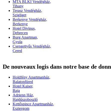
MTA BLKI Vendégház,
Tihany
Terasz Vendégház,
Szigliget
Berkenye Vendégház,
Berkenye
Hotel Divinus,
Debrecen
Burg Apartman,
Gyula
Csengettyűs Vendégház,
Cered
De nouveaux logis dans notre base de donn
Holdfény Apartmanház,
Balatonfüred
Hotel Kaiser,
Baja
Adrienn Ház,
Hajdúszoboszló
Kettőspince Apartmanház,
Esztergom