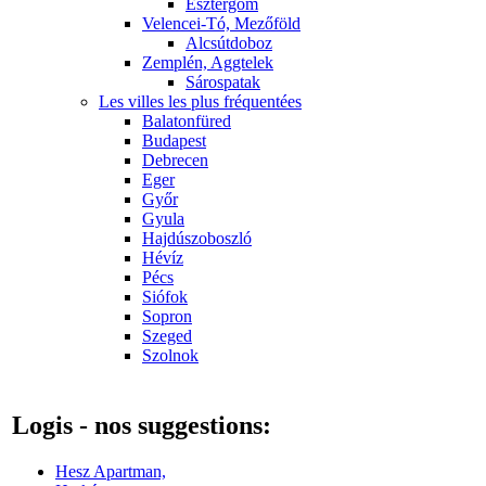
Esztergom
Velencei-Tó, Mezőföld
Alcsútdoboz
Zemplén, Aggtelek
Sárospatak
Les villes les plus fréquentées
Balatonfüred
Budapest
Debrecen
Eger
Győr
Gyula
Hajdúszoboszló
Hévíz
Pécs
Siófok
Sopron
Szeged
Szolnok
Logis - nos suggestions:
Hesz Apartman,