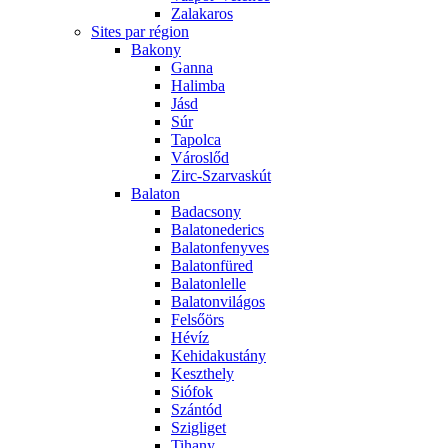
Zalakaros
Sites par région
Bakony
Ganna
Halimba
Jásd
Súr
Tapolca
Városlőd
Zirc-Szarvaskút
Balaton
Badacsony
Balatonederics
Balatonfenyves
Balatonfüred
Balatonlelle
Balatonvilágos
Felsőörs
Hévíz
Kehidakustány
Keszthely
Siófok
Szántód
Szigliget
Tihany