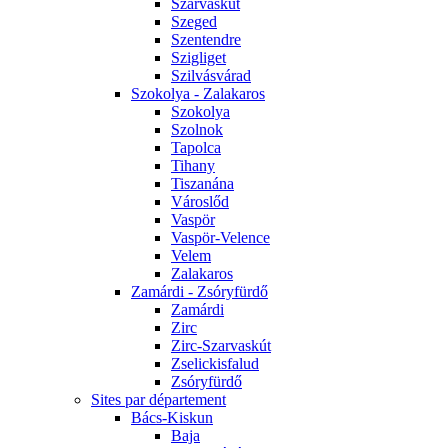
Szarvaskút
Szeged
Szentendre
Szigliget
Szilvásvárad
Szokolya - Zalakaros
Szokolya
Szolnok
Tapolca
Tihany
Tiszanána
Városlőd
Vaspör
Vaspör-Velence
Velem
Zalakaros
Zamárdi - Zsóryfürdő
Zamárdi
Zirc
Zirc-Szarvaskút
Zselickisfalud
Zsóryfürdő
Sites par département
Bács-Kiskun
Baja