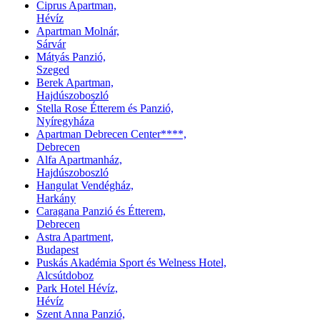
Ciprus Apartman,
Hévíz
Apartman Molnár,
Sárvár
Mátyás Panzió,
Szeged
Berek Apartman,
Hajdúszoboszló
Stella Rose Étterem és Panzió,
Nyíregyháza
Apartman Debrecen Center****,
Debrecen
Alfa Apartmanház,
Hajdúszoboszló
Hangulat Vendégház,
Harkány
Caragana Panzió és Étterem,
Debrecen
Astra Apartment,
Budapest
Puskás Akadémia Sport és Welness Hotel,
Alcsútdoboz
Park Hotel Hévíz,
Hévíz
Szent Anna Panzió,