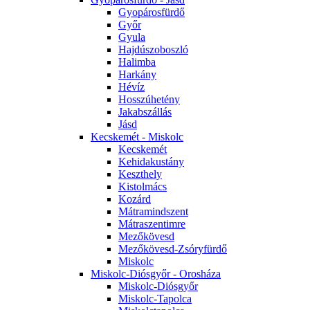
Gyopárosfürdő
Győr
Gyula
Hajdúszoboszló
Halimba
Harkány
Hévíz
Hosszúhetény
Jakabszállás
Jásd
Kecskemét - Miskolc
Kecskemét
Kehidakustány
Keszthely
Kistolmács
Kozárd
Mátramindszent
Mátraszentimre
Mezőkövesd
Mezőkövesd-Zsóryfürdő
Miskolc
Miskolc-Diósgyőr - Orosháza
Miskolc-Diósgyőr
Miskolc-Tapolca