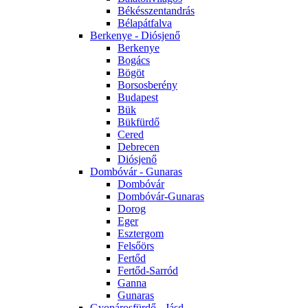
Békésszentandrás
Bélapátfalva
Berkenye - Diósjenő
Berkenye
Bogács
Bögöt
Borsosberény
Budapest
Bük
Bükfürdő
Cered
Debrecen
Diósjenő
Dombóvár - Gunaras
Dombóvár
Dombóvár-Gunaras
Dorog
Eger
Esztergom
Felsőörs
Fertőd
Fertőd-Sarród
Ganna
Gunaras
Gyopárosfürdő - Jásd