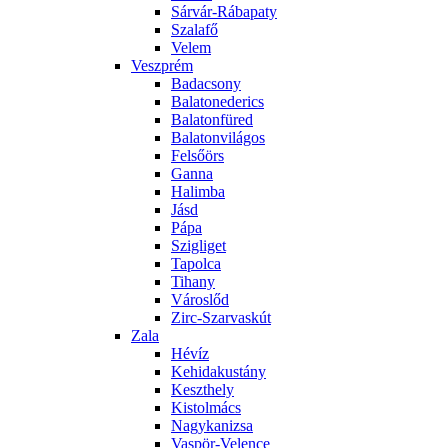
Sárvár-Rábapaty
Szalafő
Velem
Veszprém
Badacsony
Balatonederics
Balatonfüred
Balatonvilágos
Felsőörs
Ganna
Halimba
Jásd
Pápa
Szigliget
Tapolca
Tihany
Városlőd
Zirc-Szarvaskút
Zala
Hévíz
Kehidakustány
Keszthely
Kistolmács
Nagykanizsa
Vaspör-Velence