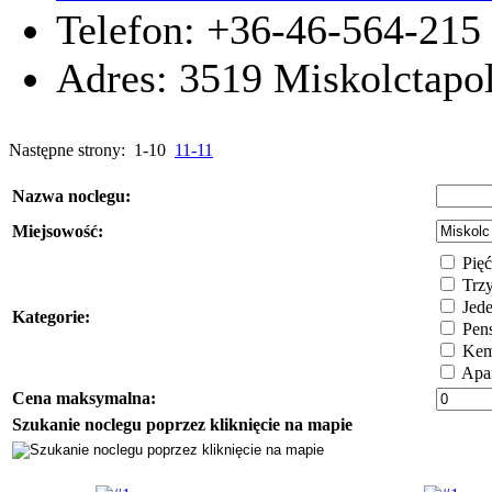
Telefon: +36-46-564-215
Adres:
3519
Miskolctapo
Następne strony: 1-10
11-11
Nazwa noclegu:
Miejsowość:
Pięć
Trzy
Jede
Kategorie:
Pens
Kem
Apar
Cena maksymalna:
Szukanie noclegu poprzez kliknięcie na mapie