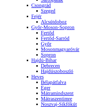
Csongrád
Szeged
Fejér
Alcsútdoboz
Győr-Moson-Sopron
Fertőd
Fertőd-Sarród
Győr
Mosonmagyaróvár
Sopron
Hajdú-Bihar
Debrecen
Hajdúszoboszló
Heves
Bélapátfalva
Eger
Mátramindszent
Mátraszentimre
Noszvaj-Síkfőkút