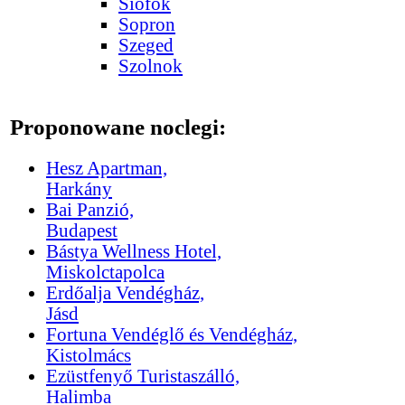
Siófok
Sopron
Szeged
Szolnok
Proponowane noclegi:
Hesz Apartman,
Harkány
Bai Panzió,
Budapest
Bástya Wellness Hotel,
Miskolctapolca
Erdőalja Vendégház,
Jásd
Fortuna Vendéglő és Vendégház,
Kistolmács
Ezüstfenyő Turistaszálló,
Halimba