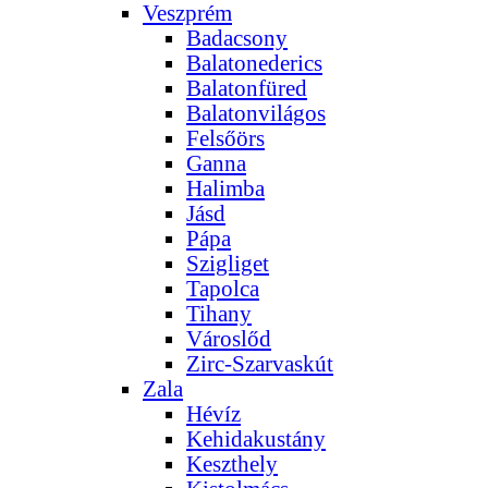
Veszprém
Badacsony
Balatonederics
Balatonfüred
Balatonvilágos
Felsőörs
Ganna
Halimba
Jásd
Pápa
Szigliget
Tapolca
Tihany
Városlőd
Zirc-Szarvaskút
Zala
Hévíz
Kehidakustány
Keszthely