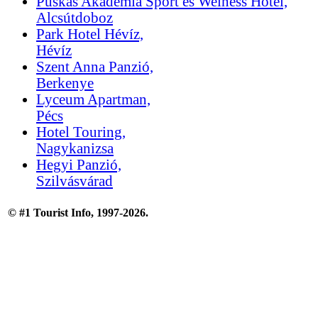
Puskás Akadémia Sport és Welness Hotel,
Alcsútdoboz
Park Hotel Hévíz,
Hévíz
Szent Anna Panzió,
Berkenye
Lyceum Apartman,
Pécs
Hotel Touring,
Nagykanizsa
Hegyi Panzió,
Szilvásvárad
© #1 Tourist Info, 1997-2026.