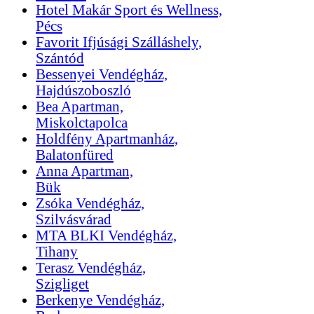
Hotel Makár Sport és Wellness,
Pécs
Favorit Ifjúsági Szálláshely,
Szántód
Bessenyei Vendégház,
Hajdúszoboszló
Bea Apartman,
Miskolctapolca
Holdfény Apartmanház,
Balatonfüred
Anna Apartman,
Bük
Zsóka Vendégház,
Szilvásvárad
MTA BLKI Vendégház,
Tihany
Terasz Vendégház,
Szigliget
Berkenye Vendégház,