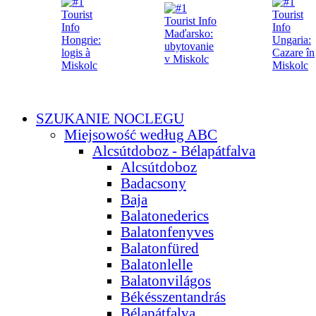
SZUKANIE NOCLEGU
Miejsowość według ABC
Alcsútdoboz - Bélapátfalva
Alcsútdoboz
Badacsony
Baja
Balatonederics
Balatonfenyves
Balatonfüred
Balatonlelle
Balatonvilágos
Békésszentandrás
Bélapátfalva