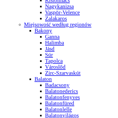
Kistolmács
Nagykanizsa
Vaspör-Velence
Zalakaros
Miejsowość według regionów
Bakony
Ganna
Halimba
Jásd
Súr
Tapolca
Városlőd
Zirc-Szarvaskút
Balaton
Badacsony
Balatonederics
Balatonfenyves
Balatonfüred
Balatonlelle
Balatonvilágos