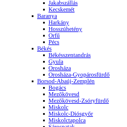
Jakabszállás
Kecskemét
Baranya
Harkány
Hosszúhetény
Orfű
Pécs
Békés
Békésszentandrás
Gyula
Orosháza
Orosháza-Gyopárosfürdő
Borsod-Abaúj-Zemplén
Bogács
Mezőkövesd
Mezőkövesd-Zsóryfürdő
Miskolc
Miskolc-Diósgyőr
Miskolctapolca
Sárospatak