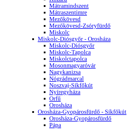
Mátramindszent
Mátraszentimre
Mezőkövesd
Mezőkövesd-Zsóryfürdő
Miskolc
Miskolc-Diósgyőr - Orosháza
Miskolc-Diósgyőr
Miskolc-Tapolca
Miskolctapolca
Mosonmagyaróvár
Nagykanizsa
Nógrádmarcal
Noszvaj-Síkfőkút
Nyíregyháza
Orfű
Orosháza
Orosháza-Gyopárosfürdő - Síkfőkút
Orosháza-Gyopárosfürdő
Pápa