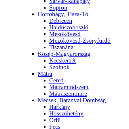
Sárvár-Rábapaty
Sopron
Hortobágy, Tisza-Tó
Debrecen
Hajdúszoboszló
Mezőkövesd
Mezőkövesd-Zsóryfürdő
Tiszanána
Közép-Magyarország
Kecskemét
Szolnok
Mátra
Cered
Mátramindszent
Mátraszentimre
Mecsek, Baranyai Dombság
Harkány
Hosszúhetény
Orfű
Pécs