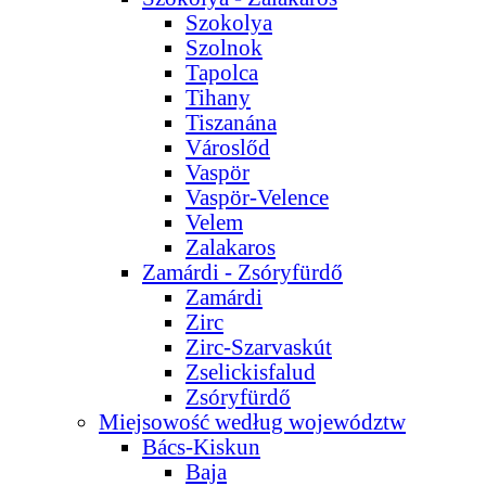
Szokolya
Szolnok
Tapolca
Tihany
Tiszanána
Városlőd
Vaspör
Vaspör-Velence
Velem
Zalakaros
Zamárdi - Zsóryfürdő
Zamárdi
Zirc
Zirc-Szarvaskút
Zselickisfalud
Zsóryfürdő
Miejsowość według województw
Bács-Kiskun
Baja