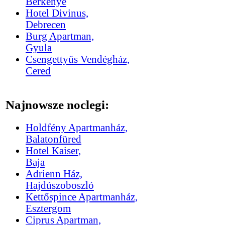
Berkenye
Hotel Divinus,
Debrecen
Burg Apartman,
Gyula
Csengettyűs Vendégház,
Cered
Najnowsze noclegi:
Holdfény Apartmanház,
Balatonfüred
Hotel Kaiser,
Baja
Adrienn Ház,
Hajdúszoboszló
Kettőspince Apartmanház,
Esztergom
Ciprus Apartman,