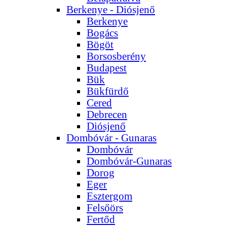
Berkenye - Diósjenő
Berkenye
Bogács
Bögöt
Borsosberény
Budapest
Bük
Bükfürdő
Cered
Debrecen
Diósjenő
Dombóvár - Gunaras
Dombóvár
Dombóvár-Gunaras
Dorog
Eger
Esztergom
Felsőörs
Fertőd