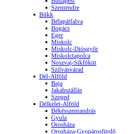
Budapest
Szentendre
Bükk
Bélapátfalva
Bogács
Eger
Miskolc
Miskolc-Diósgyőr
Miskolctapolca
Noszvaj-Síkfőkút
Szilvásvárad
Dél-Alföld
Baja
Jakabszállás
Szeged
Délkelet-Alföld
Békésszentandrás
Gyula
Orosháza
Orosháza-Gyopárosfürdő