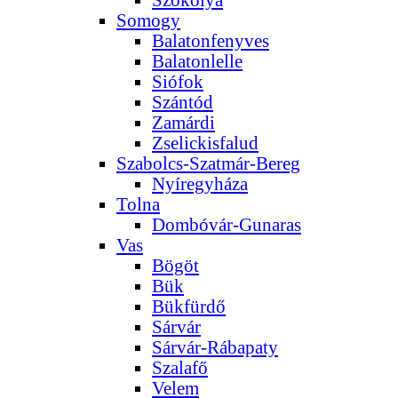
Somogy
Balatonfenyves
Balatonlelle
Siófok
Szántód
Zamárdi
Zselickisfalud
Szabolcs-Szatmár-Bereg
Nyíregyháza
Tolna
Dombóvár-Gunaras
Vas
Bögöt
Bük
Bükfürdő
Sárvár
Sárvár-Rábapaty
Szalafő
Velem