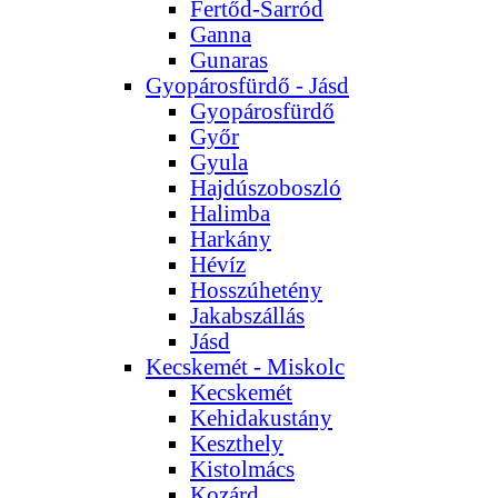
Fertőd-Sarród
Ganna
Gunaras
Gyopárosfürdő - Jásd
Gyopárosfürdő
Győr
Gyula
Hajdúszoboszló
Halimba
Harkány
Hévíz
Hosszúhetény
Jakabszállás
Jásd
Kecskemét - Miskolc
Kecskemét
Kehidakustány
Keszthely
Kistolmács
Kozárd