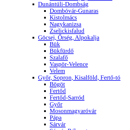
Dunántúli-Dombság
Dombóvár-Gunaras
Kistolmács
Nagykanizsa
Zselickisfalud
Göcsej, Őrség, Alpokalja
Bük
Bükfürdő
Szalafő
Vaspör-Velence
Velem
Győr, Sopron, Kisalföld, Fertő-tó
Bögöt
Fertőd
Fertőd-Sarród
Győr
Mosonmagyaróvár
Pápa
Sárvár