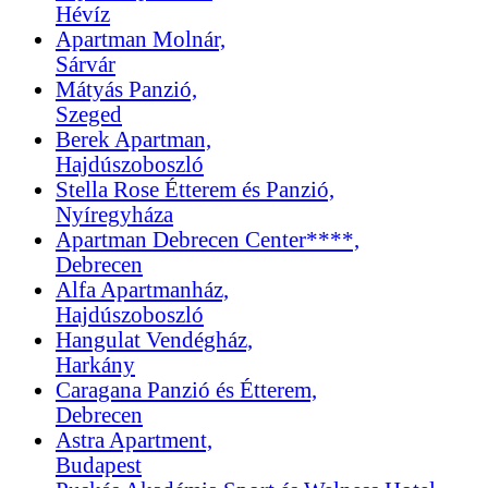
Hévíz
Apartman Molnár,
Sárvár
Mátyás Panzió,
Szeged
Berek Apartman,
Hajdúszoboszló
Stella Rose Étterem és Panzió,
Nyíregyháza
Apartman Debrecen Center****,
Debrecen
Alfa Apartmanház,
Hajdúszoboszló
Hangulat Vendégház,
Harkány
Caragana Panzió és Étterem,
Debrecen
Astra Apartment,
Budapest