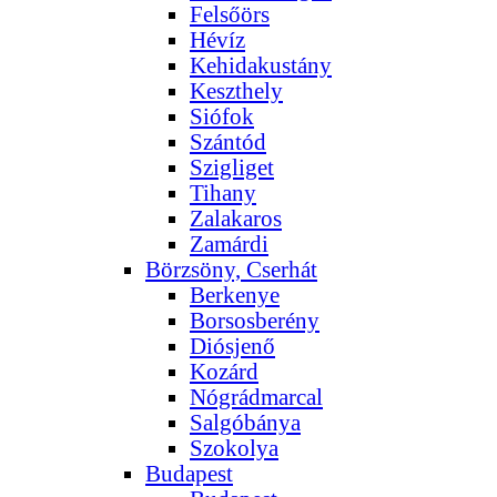
Felsőörs
Hévíz
Kehidakustány
Keszthely
Siófok
Szántód
Szigliget
Tihany
Zalakaros
Zamárdi
Börzsöny, Cserhát
Berkenye
Borsosberény
Diósjenő
Kozárd
Nógrádmarcal
Salgóbánya
Szokolya
Budapest