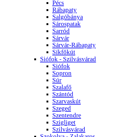
Pécs
Rábapaty
Salgóbánya
Sárospatak
Sarród
Sárvár
Sárvár-Rábapaty
Síkfőkút
Siófok - Szilvásvárad
Siófok
Sopron
Súr
Szalafő
Szántód
Szarvaskút
Szeged
Szentendre
Szigliget
Szilvásvárad
Szokolya - Zalakaros