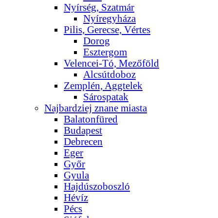
Nyírség, Szatmár
Nyíregyháza
Pilis, Gerecse, Vértes
Dorog
Esztergom
Velencei-Tó, Mezőföld
Alcsútdoboz
Zemplén, Aggtelek
Sárospatak
Najbardziej znane miasta
Balatonfüred
Budapest
Debrecen
Eger
Győr
Gyula
Hajdúszoboszló
Hévíz
Pécs