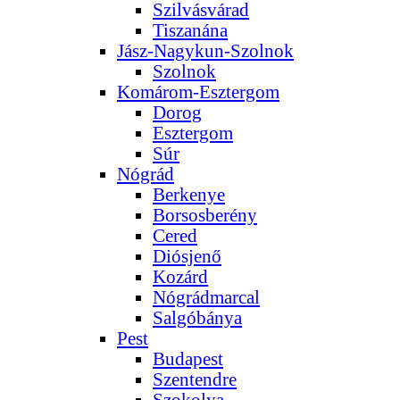
Szilvásvárad
Tiszanána
Jász-Nagykun-Szolnok
Szolnok
Komárom-Esztergom
Dorog
Esztergom
Súr
Nógrád
Berkenye
Borsosberény
Cered
Diósjenő
Kozárd
Nógrádmarcal
Salgóbánya
Pest
Budapest
Szentendre
Szokolya