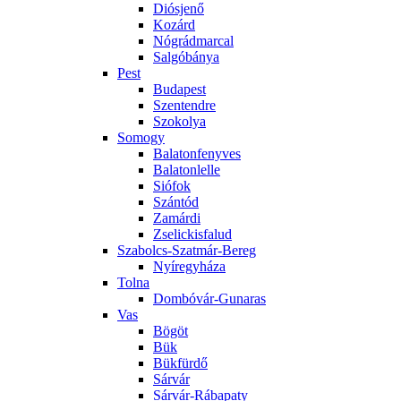
Diósjenő
Kozárd
Nógrádmarcal
Salgóbánya
Pest
Budapest
Szentendre
Szokolya
Somogy
Balatonfenyves
Balatonlelle
Siófok
Szántód
Zamárdi
Zselickisfalud
Szabolcs-Szatmár-Bereg
Nyíregyháza
Tolna
Dombóvár-Gunaras
Vas
Bögöt
Bük
Bükfürdő
Sárvár
Sárvár-Rábapaty