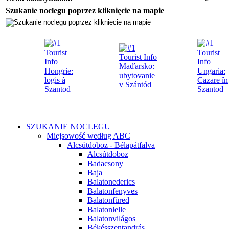
Szukanie noclegu poprzez kliknięcie na mapie
SZUKANIE NOCLEGU
Miejsowość według ABC
Alcsútdoboz - Bélapátfalva
Alcsútdoboz
Badacsony
Baja
Balatonederics
Balatonfenyves
Balatonfüred
Balatonlelle
Balatonvilágos
Békésszentandrás