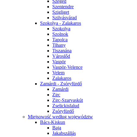
Szeged
Szentendre
Szigliget
Szilvásvárad
Szokolya - Zalakaros
Szokolya
Szolnok
Tapolca
Tihany
Tiszanána
Városlőd
Vaspör
Vaspör-Velence
Velem
Zalakaros
Zamárdi - Zsóryfürdő
Zamárdi
Zirc
Zirc-Szarvaskút
Zselickisfalud
Zsóryfürdő
Miejsowość według województw
Bács-Kiskun
Baja
Jakabszállás