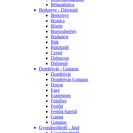
Bélapátfalva
Berkenye - Diósjenő
Berkenye
Bogács
Bögöt
Borsosberény
Budapest
Bük
Bükfürdő
Cered
Debrecen
Diósjenő
Dombóvár - Gunaras
Dombóvár
Dombóvár-Gunaras
Dorog
Eger
Esztergom
Felsőörs
Fertőd
Fertőd-Sarród
Ganna
Gunaras
Gyopárosfürdő - Jásd
Gyopárosfürdő