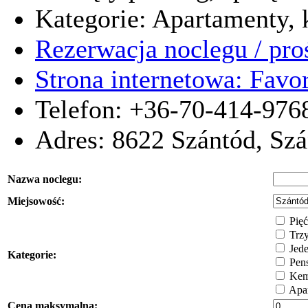
Kategorie: Apartamenty, k
Rezerwacja noclegu / pro
Strona internetowa: Favor
Telefon: +36-70-414-976
Adres:
8622
Szántód
,
Szá
Nazwa noclegu:
Miejsowość:
Pięć
Trzy
Jede
Kategorie:
Pens
Kem
Apar
Cena maksymalna: