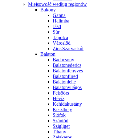
Miejsowość według regionów
Bakony
Ganna
Halimba
Jásd
Súr
Tapolca
Városlőd
Zirc-Szarvaskút
Balaton
Badacsony
Balatonederics
Balatonfenyves
Balatonfüred
Balatonlelle
Balatonvilágos
Felsőörs
Hévíz
Kehidakustány
Keszthely
Siófok
Szántód
Szigliget
Tihany
Zalakaros