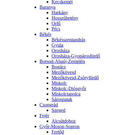
Kecskemét
Baranya
Harkány
Hosszúhetény
Orfű
Pécs
Békés
Békésszentandrás
Gyula
Orosháza
Orosháza-Gyopárosfürdő
Borsod-Abaúj-Zemplén
Bogács
Mezőkövesd
Mezőkövesd-Zsóryfürdő
Miskolc
Miskolc-Diósgyőr
Miskolctapolca
Sárospatak
Csongrád
Szeged
Fejér
Alcsútdoboz
Győr-Moson-Sopron
Fertőd