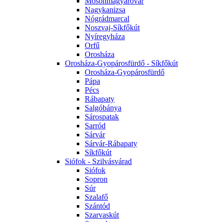
Mosonmagyaróvár
Nagykanizsa
Nógrádmarcal
Noszvaj-Síkfőkút
Nyíregyháza
Orfű
Orosháza
Orosháza-Gyopárosfürdő - Síkfőkút
Orosháza-Gyopárosfürdő
Pápa
Pécs
Rábapaty
Salgóbánya
Sárospatak
Sarród
Sárvár
Sárvár-Rábapaty
Síkfőkút
Siófok - Szilvásvárad
Siófok
Sopron
Súr
Szalafő
Szántód
Szarvaskút