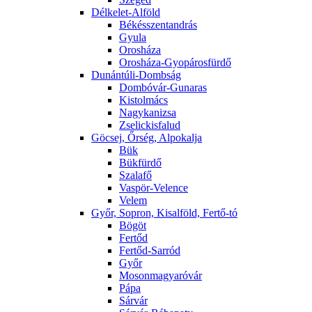
Délkelet-Alföld
Békésszentandrás
Gyula
Orosháza
Orosháza-Gyopárosfürdő
Dunántúli-Dombság
Dombóvár-Gunaras
Kistolmács
Nagykanizsa
Zselickisfalud
Göcsej, Őrség, Alpokalja
Bük
Bükfürdő
Szalafő
Vaspör-Velence
Velem
Győr, Sopron, Kisalföld, Fertő-tó
Bögöt
Fertőd
Fertőd-Sarród
Győr
Mosonmagyaróvár
Pápa
Sárvár