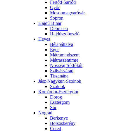
Fertőd-Sarród
Győr
Mosonmagyaróvár
Sopron
Hajdú-Bihar
Debrecen
Hajdúszoboszló
Heves
Bélapátfalva
Eger
Mátramindszent
Mátraszentimre
Noszvaj-Síkfőkút
Szilvásvárad
Tiszanána
Jász-Nagykun-Szolnok
Szolnok
Komárom-Esztergom
Dorog
Esztergom
Súr
Nógrád
Berkenye
Borsosberény
Cered