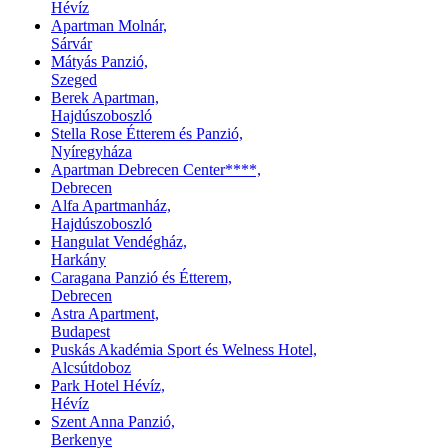
Hévíz
Apartman Molnár,
Sárvár
Mátyás Panzió,
Szeged
Berek Apartman,
Hajdúszoboszló
Stella Rose Étterem és Panzió,
Nyíregyháza
Apartman Debrecen Center****,
Debrecen
Alfa Apartmanház,
Hajdúszoboszló
Hangulat Vendégház,
Harkány
Caragana Panzió és Étterem,
Debrecen
Astra Apartment,
Budapest
Puskás Akadémia Sport és Welness Hotel,
Alcsútdoboz
Park Hotel Hévíz,
Hévíz
Szent Anna Panzió,
Berkenye