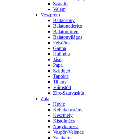
Szalafő
Velem
Veszprém
Badacsony
Balatonederics
Balatonfüred
Balatonvilágos
Felsőörs
Ganna
Halimba
Jásd
Pápa
Szigliget
Tapolca
Tihany
Városlőd
Zirc-Szarvaskút
Zala
Hévíz
Kehidakustány
Keszthely
Kistolmács
Nagykanizsa
Vaspör-Velence
Zalakaros