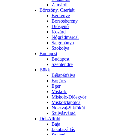
Zamárdi
Börzsöny, Cserhát
Berkenye
Borsosberény
Diósjenő
Kozárd
Nógrádmarcal
Salgóbánya
Szokolya
Budapest
Budapest
Szentendre
Bükk
Bélapátfalva
Bogács
Eger
Miskolc
Miskolc-Diósgyőr
Miskolctapolca
Noszvaj-Síkfőkút
Szilvásvárad
Dél-Alföld
Baja
Jakabszállás
Szeged