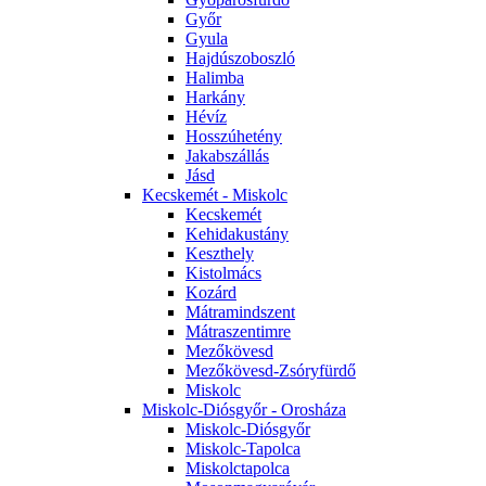
Győr
Gyula
Hajdúszoboszló
Halimba
Harkány
Hévíz
Hosszúhetény
Jakabszállás
Jásd
Kecskemét - Miskolc
Kecskemét
Kehidakustány
Keszthely
Kistolmács
Kozárd
Mátramindszent
Mátraszentimre
Mezőkövesd
Mezőkövesd-Zsóryfürdő
Miskolc
Miskolc-Diósgyőr - Orosháza
Miskolc-Diósgyőr
Miskolc-Tapolca
Miskolctapolca