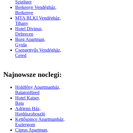
Szigliget
Berkenye Vendégház,
Berkenye
MTA BLKI Vendégház,
Tihany
Hotel Divinus,
Debrecen
Burg Apartman,
Gyula
Csengettyűs Vendégház,
Cered
Najnowsze noclegi:
Holdfény Apartmanház,
Balatonfüred
Hotel Kaiser,
Baja
Adrienn Ház,
Hajdúszoboszló
Kettőspince Apartmanház,
Esztergom
Ciprus Apartman,