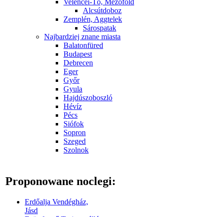
Velencei-Tó, Mezőföld
Alcsútdoboz
Zemplén, Aggtelek
Sárospatak
Najbardziej znane miasta
Balatonfüred
Budapest
Debrecen
Eger
Győr
Gyula
Hajdúszoboszló
Hévíz
Pécs
Siófok
Sopron
Szeged
Szolnok
Proponowane noclegi:
Erdőalja Vendégház,
Jásd