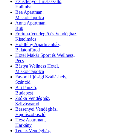
Ezüstfenyő Turistaszálló,
Halimba
Bea Apartman,
Miskolctapolca
Anna Apartman,
Bük
Fortuna Vendéglő és Vendégház,
Kistolmács
Holdfény Apartmanház,
Balatonfüred
Hotel Makár Sport és Wellness,
Pécs
Bástya Wellness Hotel,
Miskolctapolca
Favorit Ifjúsági Szálláshely,
Szántód
Bai Panzió,
Budapest
Zsóka Vendégház,
Szilvásvárad
Bessenyei Vendégház,
Hajdúszoboszló
Hesz Apartman,
Harkány
Terasz Vendégház,