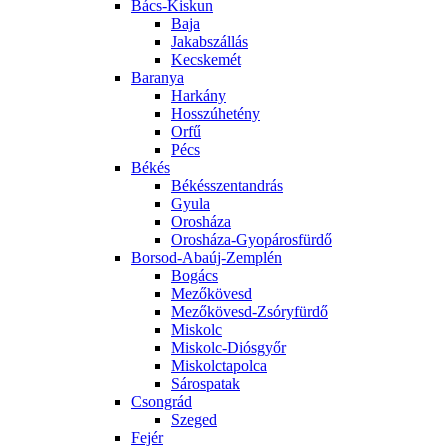
Bács-Kiskun
Baja
Jakabszállás
Kecskemét
Baranya
Harkány
Hosszúhetény
Orfű
Pécs
Békés
Békésszentandrás
Gyula
Orosháza
Orosháza-Gyopárosfürdő
Borsod-Abaúj-Zemplén
Bogács
Mezőkövesd
Mezőkövesd-Zsóryfürdő
Miskolc
Miskolc-Diósgyőr
Miskolctapolca
Sárospatak
Csongrád
Szeged
Fejér