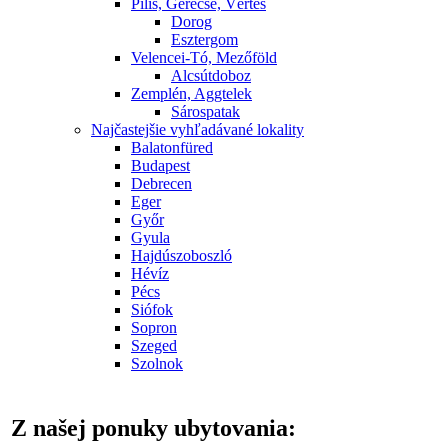
Pilis, Gerecse, Vértes
Dorog
Esztergom
Velencei-Tó, Mezőföld
Alcsútdoboz
Zemplén, Aggtelek
Sárospatak
Najčastejšie vyhľadávané lokality
Balatonfüred
Budapest
Debrecen
Eger
Győr
Gyula
Hajdúszoboszló
Hévíz
Pécs
Siófok
Sopron
Szeged
Szolnok
Z našej ponuky ubytovania: