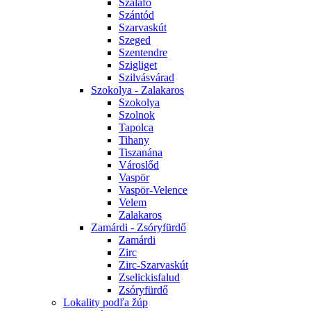
Szalafő
Szántód
Szarvaskút
Szeged
Szentendre
Szigliget
Szilvásvárad
Szokolya - Zalakaros
Szokolya
Szolnok
Tapolca
Tihany
Tiszanána
Városlőd
Vaspör
Vaspör-Velence
Velem
Zalakaros
Zamárdi - Zsóryfürdő
Zamárdi
Zirc
Zirc-Szarvaskút
Zselickisfalud
Zsóryfürdő
Lokality podľa žúp