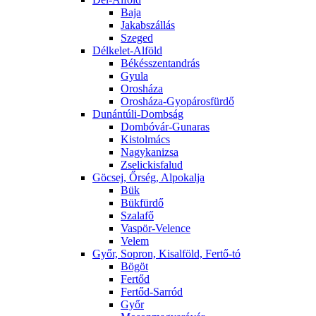
Baja
Jakabszállás
Szeged
Délkelet-Alföld
Békésszentandrás
Gyula
Orosháza
Orosháza-Gyopárosfürdő
Dunántúli-Dombság
Dombóvár-Gunaras
Kistolmács
Nagykanizsa
Zselickisfalud
Göcsej, Őrség, Alpokalja
Bük
Bükfürdő
Szalafő
Vaspör-Velence
Velem
Győr, Sopron, Kisalföld, Fertő-tó
Bögöt
Fertőd
Fertőd-Sarród
Győr