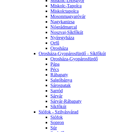
Miskolc-Diósgyőr
Miskolc-Tapolca
Miskolctapolca
Mosonmagyaróvár
Nagykanizsa
Nógrádmarcal
Noszvaj-Síkfőkút
Nyíregyháza
Orfű
Orosháza
Orosháza-Gyopárosfürdő - Síkfőkút
Orosháza-Gyopárosfürdő
Pápa
Pécs
Rábapaty
Salgóbánya
Sárospatak
Sarród
Sárvár
Sárvár-Rábapaty
Síkfőkút
Siófok - Szilvásvárad
Siófok
Sopron
Súr