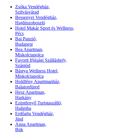
Zsóka Vendégház,
Szilvásvárad
Bessenyei Vendégház,
Hajdúszoboszló
Hotel Makár Sport és Wellness,
Pécs
Bai Panzió,
Budapest
Bea Apartman,
Miskolctapolca
Favorit Ifjúsági Szálláshely,
Szántód
Bástya Wellness Hotel,
Miskolctapolca
Holdfény Apartmanház,
Balatonfüred
Hesz Apartman,
Harkány
Ezüstfenyő Turistaszálló,
Halimba
Erdőalja Vendégház,
Jásd
Anna Apartman,
Bük