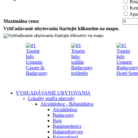
Pen
Kemp
Apar
Maximálna cena:
Vyhľadávanie ubytovania štartujte kliknutím na mapu.
VYHĽADÁVANIE UBYTOVANIA
Lokality podľa abecedy
Alcsútdoboz - Bélapátfalva
Alcsútdoboz
Badacsony
Baja
Balatonederics
Balatonfenyves
Balatonfüred