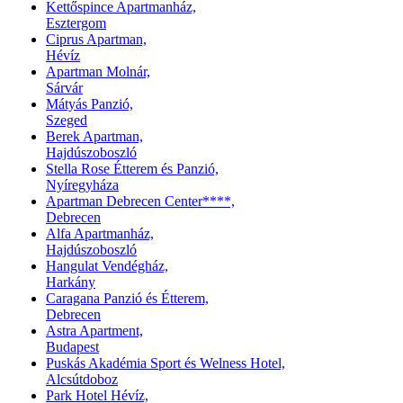
Kettőspince Apartmanház,
Esztergom
Ciprus Apartman,
Hévíz
Apartman Molnár,
Sárvár
Mátyás Panzió,
Szeged
Berek Apartman,
Hajdúszoboszló
Stella Rose Étterem és Panzió,
Nyíregyháza
Apartman Debrecen Center****,
Debrecen
Alfa Apartmanház,
Hajdúszoboszló
Hangulat Vendégház,
Harkány
Caragana Panzió és Étterem,
Debrecen
Astra Apartment,
Budapest
Puskás Akadémia Sport és Welness Hotel,
Alcsútdoboz
Park Hotel Hévíz,