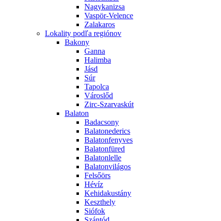
Nagykanizsa
Vaspör-Velence
Zalakaros
Lokality podľa regiónov
Bakony
Ganna
Halimba
Jásd
Súr
Tapolca
Városlőd
Zirc-Szarvaskút
Balaton
Badacsony
Balatonederics
Balatonfenyves
Balatonfüred
Balatonlelle
Balatonvilágos
Felsőörs
Hévíz
Kehidakustány
Keszthely
Siófok
Szántód