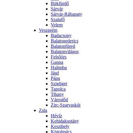
Bükfürdő
Sárvár
Sárvár-Rábapaty
Szalafő
Velem
Veszprém
Badacsony
Balatonederics
Balatonfüred
Balatonvilágos
Felsőörs
Ganna
Halimba
Jásd
Pápa
Szigliget
Tapolca
Tihany
Városlőd
Zirc-Szarvaskút
Zala
Hévíz
Kehidakustány
Keszthely
Kistolmács