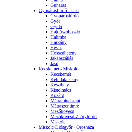
Gunaras
Gyopárosfürdő - Jásd
Gyopárosfürdő
Győr
Gyula
Hajdúszoboszló
Halimba
Harkány
Hévíz
Hosszúhetény
Jakabszállás
Jásd
Kecskemét - Miskolc
Kecskemét
Kehidakustány
Keszthely
Kistolmács
Kozárd
Mátramindszent
Mátraszentimre
Mezőkövesd
Mezőkövesd-Zsóryfürdő
Miskolc
Miskolc-Diósgyőr - Orosháza