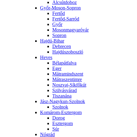
Alcsútdoboz
Győr-Moson-Sopron
Fertőd
Fertőd-Sarród
Győr
Mosonmagyaróvár
Sopron
Hajdú-Bihar
Debrecen
Hajdúszoboszló
Heves
Bélapátfalva
Eger
Mátramindszent
Mátraszentimre
Noszvaj-Síkfőkút
Szilvásvárad
Tiszanána
Jász-Nagykun-Szolnok
Szolnok
Komárom-Esztergom
Dorog
Esztergom
Súr
Nógrád