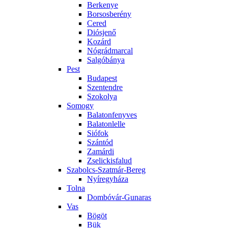
Berkenye
Borsosberény
Cered
Diósjenő
Kozárd
Nógrádmarcal
Salgóbánya
Pest
Budapest
Szentendre
Szokolya
Somogy
Balatonfenyves
Balatonlelle
Siófok
Szántód
Zamárdi
Zselickisfalud
Szabolcs-Szatmár-Bereg
Nyíregyháza
Tolna
Dombóvár-Gunaras
Vas
Bögöt
Bük