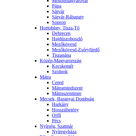
Mosonmagyaróvár
Pápa
Sárvár
Sárvár-Rábapaty
Sopron
Hortobágy, Tisza-Tó
Debrecen
Hajdúszoboszló
Mezőkövesd
Mezőkövesd-Zsóryfürdő
Tiszanána
Közép-Magyarország
Kecskemét
Szolnok
Mátra
Cered
Mátramindszent
Mátraszentimre
Mecsek, Baranyai Dombság
Harkány
Hosszúhetény
Orfű
Pécs
Nyírség, Szatmár
Nyíregyháza