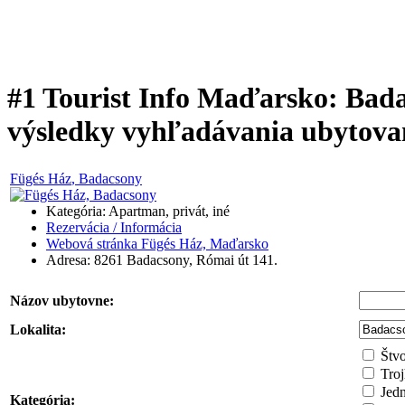
#1 Tourist Info Maďarsko: Bad
výsledky vyhľadávania ubytova
Fügés Ház
, Badacsony
Kategória: Apartman, privát, iné
Rezervácia / Informácia
Webová stránka Fügés Ház, Maďarsko
Adresa:
8261
Badacsony
,
Római út 141.
Názov ubytovne:
Lokalita:
Štvo
Troj
Jedn
Kategória: