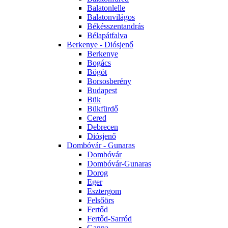
Balatonlelle
Balatonvilágos
Békésszentandrás
Bélapátfalva
Berkenye - Diósjenő
Berkenye
Bogács
Bögöt
Borsosberény
Budapest
Bük
Bükfürdő
Cered
Debrecen
Diósjenő
Dombóvár - Gunaras
Dombóvár
Dombóvár-Gunaras
Dorog
Eger
Esztergom
Felsőörs
Fertőd
Fertőd-Sarród
Ganna