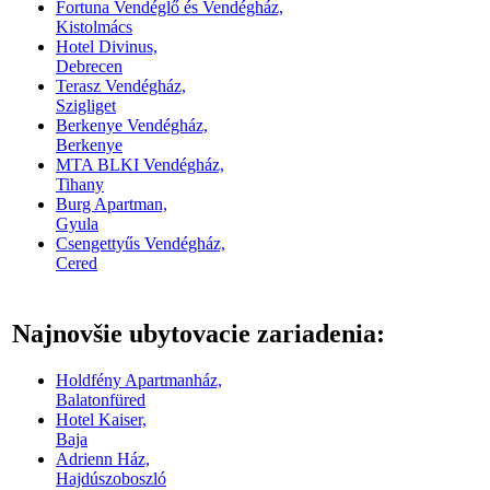
Fortuna Vendéglő és Vendégház,
Kistolmács
Hotel Divinus,
Debrecen
Terasz Vendégház,
Szigliget
Berkenye Vendégház,
Berkenye
MTA BLKI Vendégház,
Tihany
Burg Apartman,
Gyula
Csengettyűs Vendégház,
Cered
Najnovšie ubytovacie zariadenia:
Holdfény Apartmanház,
Balatonfüred
Hotel Kaiser,
Baja
Adrienn Ház,
Hajdúszoboszló