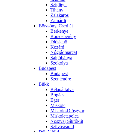
Szigliget
Tihany
Zalakaros
Zamárdi
Börzsöny, Cserhát
Berkenye
Borsosberény
Diósjenő
Kozárd
Nógrádmarcal
Salgóbánya
Szokolya
Budapest
Budapest
Szentendre
Bükk
Bélapátfalva
Bogács
Eger
Miskolc
Miskolc-Diósgyőr
Miskolctapolca
Noszvaj-Síkfőkút
Szilvásvárad
Dél-Alföld