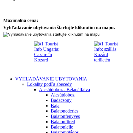
Maximálna cena:
Vyhľadávanie ubytovania štartujte kliknutím na mapu.
VYHĽADÁVANIE UBYTOVANIA
Lokality podľa abecedy
Alcsútdoboz - Bélapátfalva
Alcsútdoboz
Badacsony
Baja
Balatonederics
Balatonfenyves
Balatonfüred
Balatonlelle
Balatonvilágos