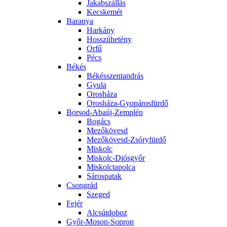
Jakabszállás
Kecskemét
Baranya
Harkány
Hosszúhetény
Orfű
Pécs
Békés
Békésszentandrás
Gyula
Orosháza
Orosháza-Gyopárosfürdő
Borsod-Abaúj-Zemplén
Bogács
Mezőkövesd
Mezőkövesd-Zsóryfürdő
Miskolc
Miskolc-Diósgyőr
Miskolctapolca
Sárospatak
Csongrád
Szeged
Fejér
Alcsútdoboz
Győr-Moson-Sopron