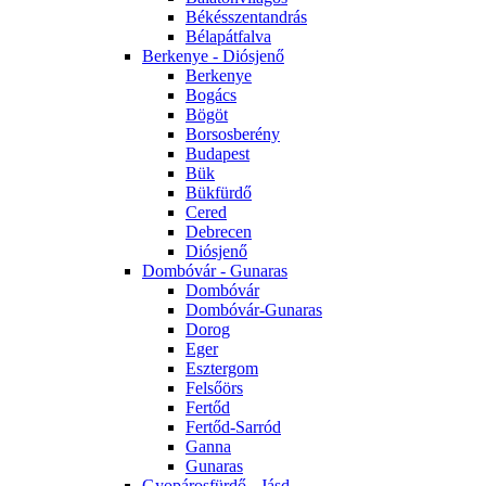
Békésszentandrás
Bélapátfalva
Berkenye - Diósjenő
Berkenye
Bogács
Bögöt
Borsosberény
Budapest
Bük
Bükfürdő
Cered
Debrecen
Diósjenő
Dombóvár - Gunaras
Dombóvár
Dombóvár-Gunaras
Dorog
Eger
Esztergom
Felsőörs
Fertőd
Fertőd-Sarród
Ganna
Gunaras
Gyopárosfürdő - Jásd