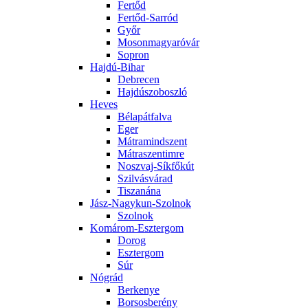
Fertőd
Fertőd-Sarród
Győr
Mosonmagyaróvár
Sopron
Hajdú-Bihar
Debrecen
Hajdúszoboszló
Heves
Bélapátfalva
Eger
Mátramindszent
Mátraszentimre
Noszvaj-Síkfőkút
Szilvásvárad
Tiszanána
Jász-Nagykun-Szolnok
Szolnok
Komárom-Esztergom
Dorog
Esztergom
Súr
Nógrád
Berkenye
Borsosberény