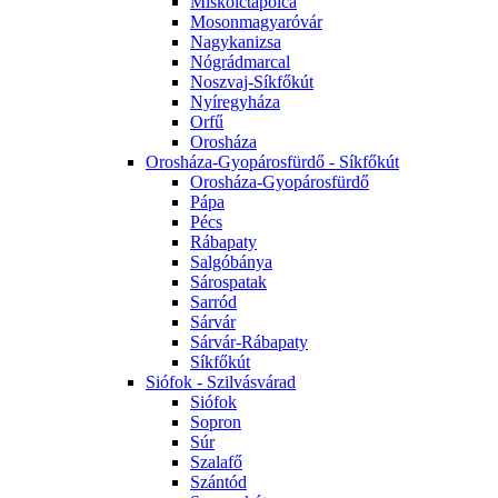
Miskolctapolca
Mosonmagyaróvár
Nagykanizsa
Nógrádmarcal
Noszvaj-Síkfőkút
Nyíregyháza
Orfű
Orosháza
Orosháza-Gyopárosfürdő - Síkfőkút
Orosháza-Gyopárosfürdő
Pápa
Pécs
Rábapaty
Salgóbánya
Sárospatak
Sarród
Sárvár
Sárvár-Rábapaty
Síkfőkút
Siófok - Szilvásvárad
Siófok
Sopron
Súr
Szalafő
Szántód