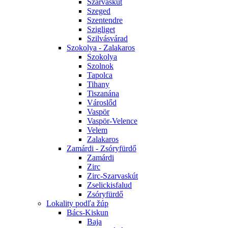
Szarvaskút
Szeged
Szentendre
Szigliget
Szilvásvárad
Szokolya - Zalakaros
Szokolya
Szolnok
Tapolca
Tihany
Tiszanána
Városlőd
Vaspör
Vaspör-Velence
Velem
Zalakaros
Zamárdi - Zsóryfürdő
Zamárdi
Zirc
Zirc-Szarvaskút
Zselickisfalud
Zsóryfürdő
Lokality podľa žúp
Bács-Kiskun
Baja