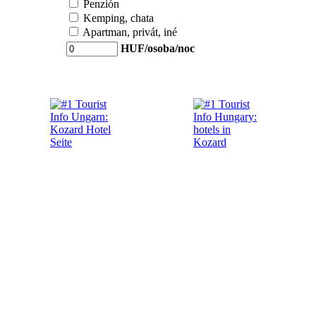
Penzión
Kemping, chata
Apartman, privát, iné
HUF/osoba/noc