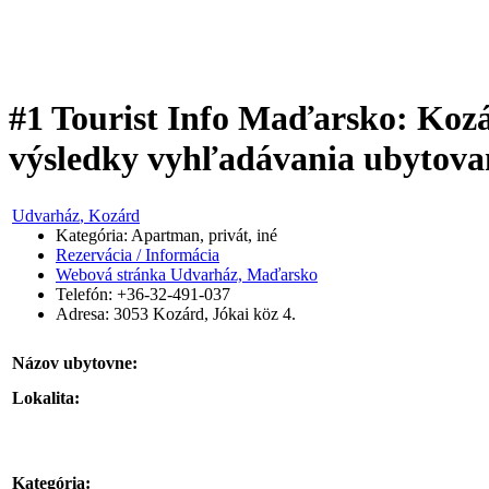
#1 Tourist Info Maďarsko: Koz
výsledky vyhľadávania ubytova
Udvarház
, Kozárd
Kategória: Apartman, privát, iné
Rezervácia / Informácia
Webová stránka Udvarház, Maďarsko
Telefón: +36-32-491-037
Adresa:
3053
Kozárd
,
Jókai köz 4.
Názov ubytovne:
Lokalita:
Kategória: