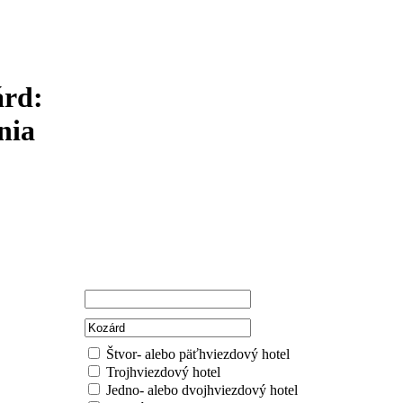
árd:
nia
Štvor- alebo päťhviezdový hotel
Trojhviezdový hotel
Jedno- alebo dvojhviezdový hotel