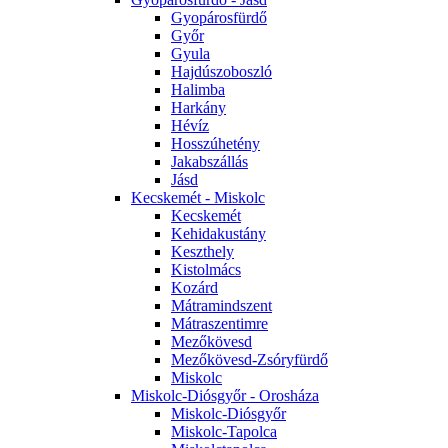
Gyopárosfürdő
Győr
Gyula
Hajdúszoboszló
Halimba
Harkány
Hévíz
Hosszúhetény
Jakabszállás
Jásd
Kecskemét - Miskolc
Kecskemét
Kehidakustány
Keszthely
Kistolmács
Kozárd
Mátramindszent
Mátraszentimre
Mezőkövesd
Mezőkövesd-Zsóryfürdő
Miskolc
Miskolc-Diósgyőr - Orosháza
Miskolc-Diósgyőr
Miskolc-Tapolca