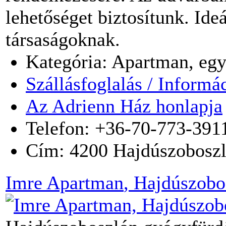
lehetőséget biztosítunk. Ide
társaságoknak.
Kategória: Apartman, egy
Szállásfoglalás / Informá
Az Adrienn Ház honlapja
Telefon: +36-70-773-391
Cím:
4200
Hajdúszobosz
Imre Apartman
, Hajdúszobo