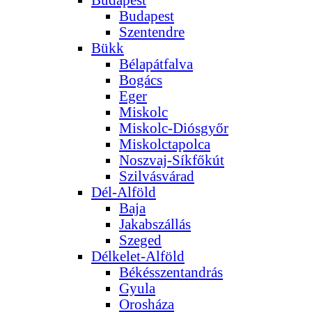
Budapest
Szentendre
Bükk
Bélapátfalva
Bogács
Eger
Miskolc
Miskolc-Diósgyőr
Miskolctapolca
Noszvaj-Síkfőkút
Szilvásvárad
Dél-Alföld
Baja
Jakabszállás
Szeged
Délkelet-Alföld
Békésszentandrás
Gyula
Orosháza