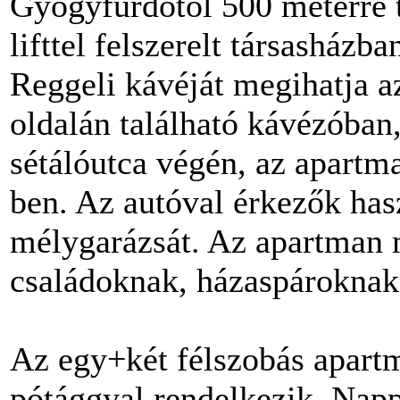
Gyógyfürdõtõl 500 méterre t
lifttel felszerelt társasházb
Reggeli kávéját megihatja a
oldalán található kávézóban,
sétálóutca végén, az apartm
ben. Az autóval érkezők has
mélygarázsát. Az apartman m
családoknak, házaspároknak,
Az egy+két félszobás apartm
pótággyal rendelkezik. Nappa