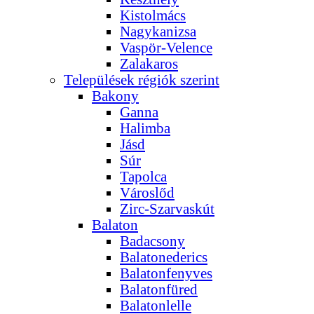
Kistolmács
Nagykanizsa
Vaspör-Velence
Zalakaros
Települések régiók szerint
Bakony
Ganna
Halimba
Jásd
Súr
Tapolca
Városlőd
Zirc-Szarvaskút
Balaton
Badacsony
Balatonederics
Balatonfenyves
Balatonfüred
Balatonlelle