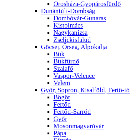
Orosháza-Gyopárosfürdő
Dunántúli-Dombság
Dombóvár-Gunaras
Kistolmács
Nagykanizsa
Zselickisfalud
Göcsej, Őrség, Alpokalja
Bük
Bükfürdő
Szalafő
Vaspör-Velence
Velem
Győr, Sopron, Kisalföld, Fertő-tó
Bögöt
Fertőd
Fertőd-Sarród
Győr
Mosonmagyaróvár
Pápa