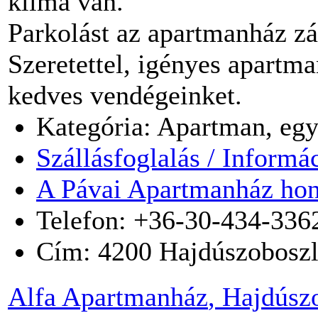
klíma van.
Parkolást az apartmanház zá
Szeretettel, igényes apartma
kedves vendégeinket.
Kategória: Apartman, egy
Szállásfoglalás / Informá
A Pávai Apartmanház hon
Telefon: +36-30-434-336
Cím:
4200
Hajdúszobosz
Alfa Apartmanház
, Hajdúsz