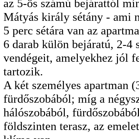
az 5-ös számú bejárattól mi
Mátyás király sétány - ami n
5 perc sétára van az apartma
6 darab külön bejáratú, 2-4
vendégeit, amelyekhez jól f
tartozik.
A két személyes apartman (
fürdőszobából; míg a négy
hálószobából, fürdőszobából
földszinten terasz, az emele