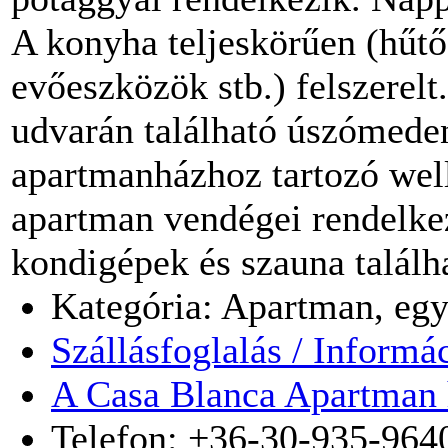
A konyha teljeskörűen (hűtő
evőeszközök stb.) felszerelt.
udvarán található úszómede
apartmanházhoz tartozó well
apartman vendégei rendelkez
kondigépek és szauna találh
Kategória: Apartman, egy
Szállásfoglalás / Informá
A Casa Blanca Apartman 
Telefon: +36-30-935-964