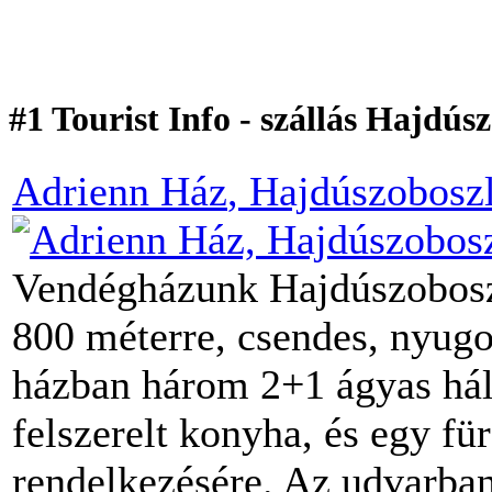
#1 Tourist Info - szállás Hajdús
Adrienn Ház
, Hajdúszobosz
Vendégházunk Hajdúszoboszl
800 méterre, csendes, nyugo
házban három 2+1 ágyas háló
felszerelt konyha, és egy f
rendelkezésére. Az udvarban 