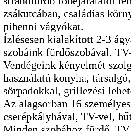
strandfürdő főbejáratától re
zsákutcában, családias körny
pihenni vágyókat.
Ízlésesen kialakított 2-3 ág
szobáink fürdőszobával, TV-v
Vendégeink kényelmét szolgá
használatú konyha, társalgó
sörpadokkal, grillezési lehe
Az alagsorban 16 személyes 
cserépkályhával, TV-vel, hű
Minden szobához fürdő, TV, 