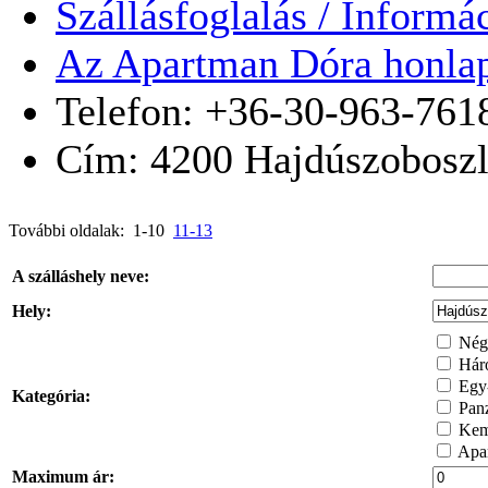
Szállásfoglalás / Informá
Az Apartman Dóra honla
Telefon: +36-30-963-761
Cím:
4200
Hajdúszobosz
További oldalak: 1-10
11-13
A szálláshely neve:
Hely:
Négy
Háro
Egy-
Kategória:
Pan
Kem
Apar
Maximum ár: