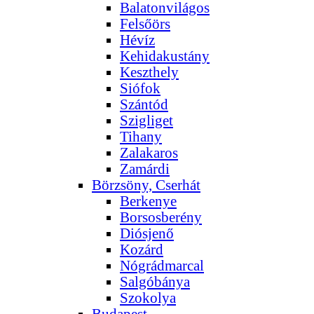
Balatonvilágos
Felsőörs
Hévíz
Kehidakustány
Keszthely
Siófok
Szántód
Szigliget
Tihany
Zalakaros
Zamárdi
Börzsöny, Cserhát
Berkenye
Borsosberény
Diósjenő
Kozárd
Nógrádmarcal
Salgóbánya
Szokolya
Budapest