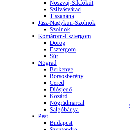
Noszvaj-Síkfőkút
Szilvásvárad
Tiszanána
Jász-Nagykun-Szolnok
Szolnok
Komárom-Esztergom
Dorog
Esztergom
Súr
Nógrád
Berkenye
Borsosberény
Cered
Diósjenő
Kozárd
Nógrádmarcal
Salgóbánya
Pest
Budapest
Szentendre