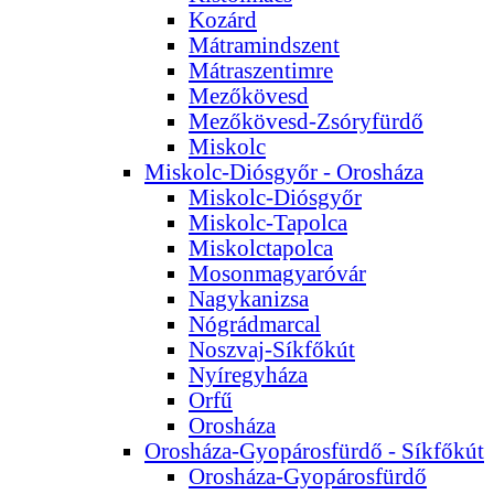
Kozárd
Mátramindszent
Mátraszentimre
Mezőkövesd
Mezőkövesd-Zsóryfürdő
Miskolc
Miskolc-Diósgyőr - Orosháza
Miskolc-Diósgyőr
Miskolc-Tapolca
Miskolctapolca
Mosonmagyaróvár
Nagykanizsa
Nógrádmarcal
Noszvaj-Síkfőkút
Nyíregyháza
Orfű
Orosháza
Orosháza-Gyopárosfürdő - Síkfőkút
Orosháza-Gyopárosfürdő