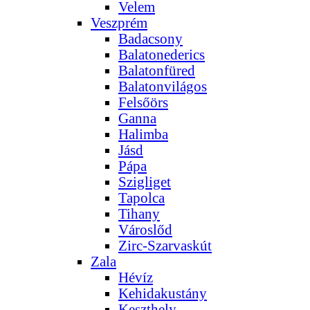
Velem
Veszprém
Badacsony
Balatonederics
Balatonfüred
Balatonvilágos
Felsőörs
Ganna
Halimba
Jásd
Pápa
Szigliget
Tapolca
Tihany
Városlőd
Zirc-Szarvaskút
Zala
Hévíz
Kehidakustány
Keszthely