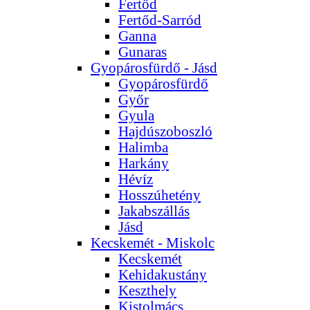
Fertőd
Fertőd-Sarród
Ganna
Gunaras
Gyopárosfürdő - Jásd
Gyopárosfürdő
Győr
Gyula
Hajdúszoboszló
Halimba
Harkány
Hévíz
Hosszúhetény
Jakabszállás
Jásd
Kecskemét - Miskolc
Kecskemét
Kehidakustány
Keszthely
Kistolmács