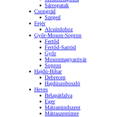
Sárospatak
Csongrád
Szeged
Fejér
Alcsútdoboz
Győr-Moson-Sopron
Fertőd
Fertőd-Sarród
Győr
Mosonmagyaróvár
Sopron
Hajdú-Bihar
Debrecen
Hajdúszoboszló
Heves
Bélapátfalva
Eger
Mátramindszent
Mátraszentimre