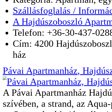
Szállásfoglalás / Informá
A Hajdúszoboszló Apartm
Telefon: +36-30-437-028
Cím:
4200
Hajdúszobosz
ház
Pávai Apartmanház
, Hajdús
A Pávai Apartmanház Hajdú
szívében, a strand, az Aqua-