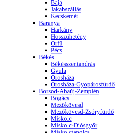
Baja
Jakabszállás
Kecskemét
Baranya
Harkány
Hosszúhetény
Orfű
Pécs
Békés
Békésszentandrás
Gyula
Orosháza
Orosháza-Gyopárosfürdő
Borsod-Abaúj-Zemplén
Bogács
Mezőkövesd
Mezőkövesd-Zsóryfürdő
Miskolc
Miskolc-Diósgyőr
Miskolctapolca