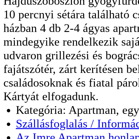
Hajdúszoboszlón gyógyfürdőt
10 percnyi sétára található
házban 4 db 2-4 ágyas apar
mindegyike rendelkezik sajá
udvaron grillezési és bográ
fajátszótér, zárt kerítésen b
családosoknak és fiatal pár
Kártyát elfogadunk.
Kategória: Apartman, egy
Szállásfoglalás / Informá
Az Imre Apartman honlap