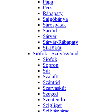
Pápa
Pécs
Rábapaty
Salgóbánya
Sárospatak
Sarród
Sárvár
Sárvár-Rábapaty
Síkfőkút
Siófok - Szilvásvárad
Siófok
Sopron
Súr
Szalafő
Szántód
Szarvaskút
Szeged
Szentendre
Szigliget
Szilvásvárad