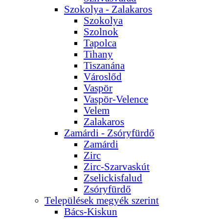
Szokolya - Zalakaros
Szokolya
Szolnok
Tapolca
Tihany
Tiszanána
Városlőd
Vaspör
Vaspör-Velence
Velem
Zalakaros
Zamárdi - Zsóryfürdő
Zamárdi
Zirc
Zirc-Szarvaskút
Zselickisfalud
Zsóryfürdő
Települések megyék szerint
Bács-Kiskun