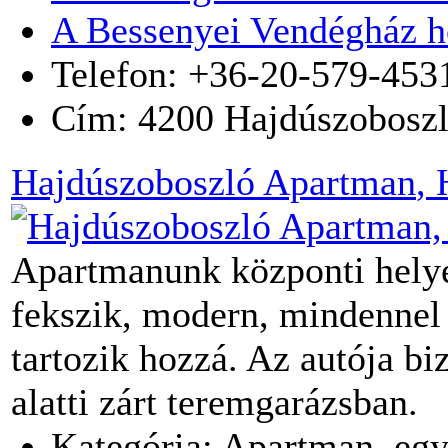
A Bessenyei Vendégház h
Telefon: +36-20-579-453
Cím:
4200
Hajdúszobosz
Hajdúszoboszló Apartman
,
Apartmanunk központi helyen
fekszik, modern, mindennel f
tartozik hozzá. Az autója bi
alatti zárt teremgarázsban.
Kategória: Apartman, egy