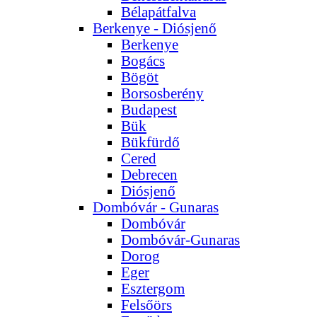
Bélapátfalva
Berkenye - Diósjenő
Berkenye
Bogács
Bögöt
Borsosberény
Budapest
Bük
Bükfürdő
Cered
Debrecen
Diósjenő
Dombóvár - Gunaras
Dombóvár
Dombóvár-Gunaras
Dorog
Eger
Esztergom
Felsőörs