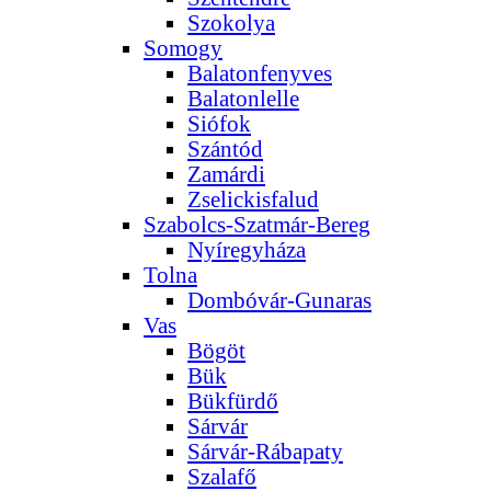
Szokolya
Somogy
Balatonfenyves
Balatonlelle
Siófok
Szántód
Zamárdi
Zselickisfalud
Szabolcs-Szatmár-Bereg
Nyíregyháza
Tolna
Dombóvár-Gunaras
Vas
Bögöt
Bük
Bükfürdő
Sárvár
Sárvár-Rábapaty
Szalafő