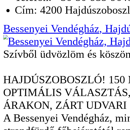
Cím:
4200
Hajdúszobosz
Bessenyei Vendégház
, Hajd
Szívből üdvözlöm és köszön
HAJDÚSZOBOSZLÓ! 150
OPTIMÁLIS VÁLASZTÁS
ÁRAKON, ZÁRT UDVARI
A Bessenyei Vendégház, min