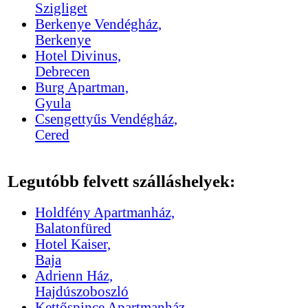
Szigliget
Berkenye Vendégház,
Berkenye
Hotel Divinus,
Debrecen
Burg Apartman,
Gyula
Csengettyűs Vendégház,
Cered
Legutóbb felvett szálláshelyek:
Holdfény Apartmanház,
Balatonfüred
Hotel Kaiser,
Baja
Adrienn Ház,
Hajdúszoboszló
Kettőspince Apartmanház,