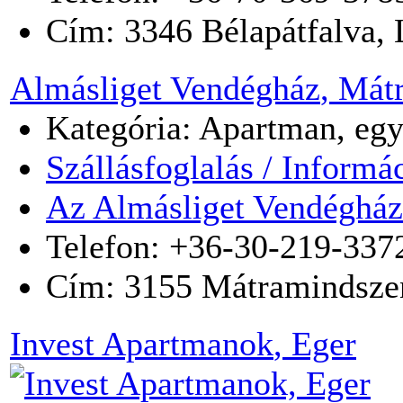
Cím:
3346
Bélapátfalva
,
Almásliget Vendégház
, Mát
Kategória: Apartman, egy
Szállásfoglalás / Informá
Az Almásliget Vendégház
Telefon: +36-30-219-337
Cím:
3155
Mátramindsze
Invest Apartmanok
, Eger