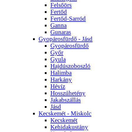
Felsőörs
Fertőd
Fertőd-Sarród
Ganna
Gunaras
Gyopárosfürdő - Jásd
Gyopárosfürdő
Győr
Gyula
Hajdúszoboszló
Halimba
Harkány
Hévíz
Hosszúhetény
Jakabszállás
Jásd
Kecskemét - Miskolc
Kecskemét
Kehidakustány