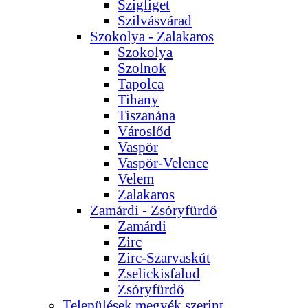
Szigliget
Szilvásvárad
Szokolya - Zalakaros
Szokolya
Szolnok
Tapolca
Tihany
Tiszanána
Városlőd
Vaspör
Vaspör-Velence
Velem
Zalakaros
Zamárdi - Zsóryfürdő
Zamárdi
Zirc
Zirc-Szarvaskút
Zselickisfalud
Zsóryfürdő
Települések megyék szerint