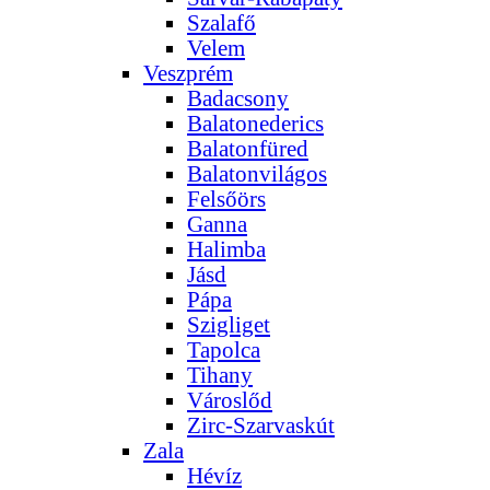
Szalafő
Velem
Veszprém
Badacsony
Balatonederics
Balatonfüred
Balatonvilágos
Felsőörs
Ganna
Halimba
Jásd
Pápa
Szigliget
Tapolca
Tihany
Városlőd
Zirc-Szarvaskút
Zala
Hévíz