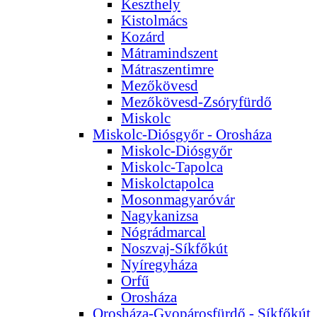
Keszthely
Kistolmács
Kozárd
Mátramindszent
Mátraszentimre
Mezőkövesd
Mezőkövesd-Zsóryfürdő
Miskolc
Miskolc-Diósgyőr - Orosháza
Miskolc-Diósgyőr
Miskolc-Tapolca
Miskolctapolca
Mosonmagyaróvár
Nagykanizsa
Nógrádmarcal
Noszvaj-Síkfőkút
Nyíregyháza
Orfű
Orosháza
Orosháza-Gyopárosfürdő - Síkfőkút