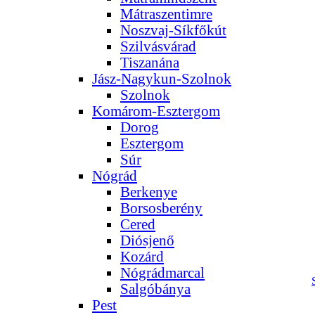
Mátraszentimre
Noszvaj-Síkfőkút
Szilvásvárad
Tiszanána
Jász-Nagykun-Szolnok
Szolnok
Komárom-Esztergom
Dorog
Esztergom
Súr
Nógrád
Berkenye
Borsosberény
Cered
Diósjenő
Kozárd
Nógrádmarcal
Salgóbánya
Pest