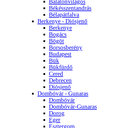
Balatonvilágos
Békésszentandrás
Bélapátfalva
Berkenye - Diósjenő
Berkenye
Bogács
Bögöt
Borsosberény
Budapest
Bük
Bükfürdő
Cered
Debrecen
Diósjenő
Dombóvár - Gunaras
Dombóvár
Dombóvár-Gunaras
Dorog
Eger
Esztergom