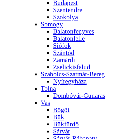
Budapest
Szentendre
Szokolya
Somogy
Balatonfenyves
Balatonlelle
Siófok
Szántód
Zamárdi
Zselickisfalud
Szabolcs-Szatmár-Bereg
Nyíregyháza
Tolna
Dombóvár-Gunaras
Vas
Bögöt
Bük
Bükfürdő
Sárvár
Sárvár-Rábapaty