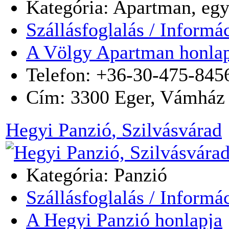
Kategória: Apartman, egy
Szállásfoglalás / Informá
A Völgy Apartman honla
Telefon: +36-30-475-845
Cím:
3300
Eger
,
Vámház 
Hegyi Panzió
, Szilvásvárad
Kategória: Panzió
Szállásfoglalás / Informá
A Hegyi Panzió honlapja