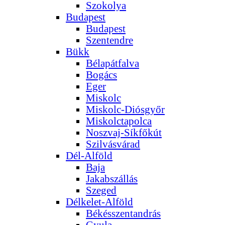
Szokolya
Budapest
Budapest
Szentendre
Bükk
Bélapátfalva
Bogács
Eger
Miskolc
Miskolc-Diósgyőr
Miskolctapolca
Noszvaj-Síkfőkút
Szilvásvárad
Dél-Alföld
Baja
Jakabszállás
Szeged
Délkelet-Alföld
Békésszentandrás
Gyula