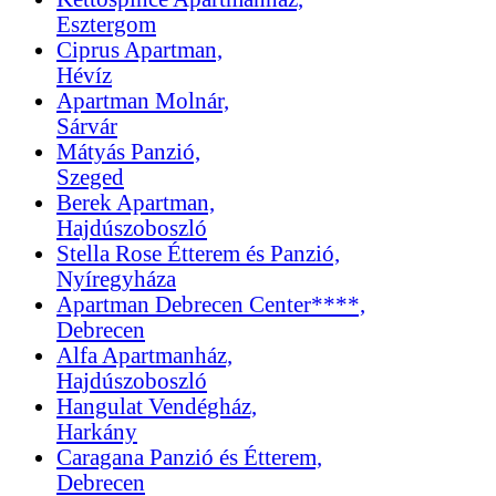
Esztergom
Ciprus Apartman,
Hévíz
Apartman Molnár,
Sárvár
Mátyás Panzió,
Szeged
Berek Apartman,
Hajdúszoboszló
Stella Rose Étterem és Panzió,
Nyíregyháza
Apartman Debrecen Center****,
Debrecen
Alfa Apartmanház,
Hajdúszoboszló
Hangulat Vendégház,
Harkány
Caragana Panzió és Étterem,
Debrecen