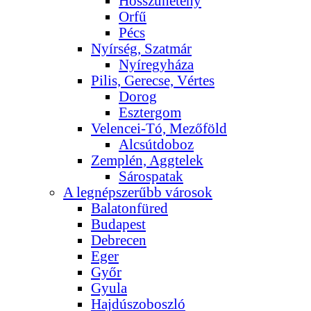
Hosszúhetény
Orfű
Pécs
Nyírség, Szatmár
Nyíregyháza
Pilis, Gerecse, Vértes
Dorog
Esztergom
Velencei-Tó, Mezőföld
Alcsútdoboz
Zemplén, Aggtelek
Sárospatak
A legnépszerűbb városok
Balatonfüred
Budapest
Debrecen
Eger
Győr
Gyula
Hajdúszoboszló