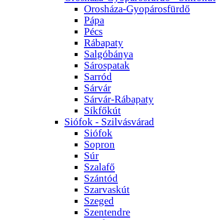
Orosháza-Gyopárosfürdő
Pápa
Pécs
Rábapaty
Salgóbánya
Sárospatak
Sarród
Sárvár
Sárvár-Rábapaty
Síkfőkút
Siófok - Szilvásvárad
Siófok
Sopron
Súr
Szalafő
Szántód
Szarvaskút
Szeged
Szentendre