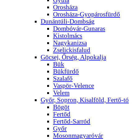
Orosháza
Orosháza-Gyopárosfürdő
Dunántúli-Dombság
Dombóvár-Gunaras
Kistolmács
Nagykanizsa
Zselickisfalud
Göcsej, Őrség, Alpokalja
Bük
Bükfürdő
Szalafő
Vaspör-Velence
Velem
Győr, Sopron, Kisalföld, Fertő-tó
Bögöt
Fertőd
Fertőd-Sarród
Győr
Mosonmagyaróvár