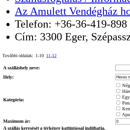
Az Amulett Vendégház ho
Telefon: +36-36-419-898
Cím:
3300
Eger
,
Szépassz
További oldalak: 1-10
11-12
A szálláshely neve:
Hely:
Négy
Háro
Egy-
Kategória:
Pan
Kem
Apar
Maximum ár:
A szállás keresését a térképre kattintással indíthatja.