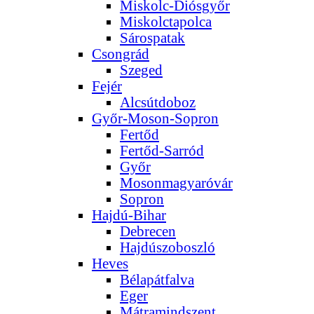
Miskolc-Diósgyőr
Miskolctapolca
Sárospatak
Csongrád
Szeged
Fejér
Alcsútdoboz
Győr-Moson-Sopron
Fertőd
Fertőd-Sarród
Győr
Mosonmagyaróvár
Sopron
Hajdú-Bihar
Debrecen
Hajdúszoboszló
Heves
Bélapátfalva
Eger
Mátramindszent