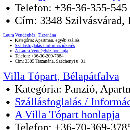
Telefon: +36-36-355-545
Cím:
3348
Szilvásvárad
,
Laura Vendégház
, Tiszanána
Kategória: Apartman, egyéb szállás
Szállásfoglalás / Információkérés
A Laura Vendégház honlapja
Telefon: +36-30-209-7884
Cím:
3385
Tiszanána
,
Széchenyi u. 31.
Villa Tópart
, Bélapátfalva
Kategória: Panzió, Apart
Szállásfoglalás / Informá
A Villa Tópart honlapja
Telefon: +36-70-369-378