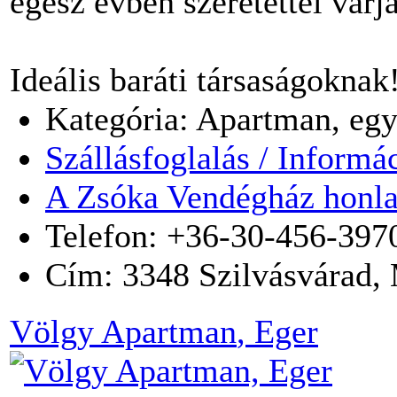
egész évben szeretettel várj
Ideális baráti társaságoknak
Kategória: Apartman, egy
Szállásfoglalás / Informá
A Zsóka Vendégház honla
Telefon: +36-30-456-397
Cím:
3348
Szilvásvárad
,
Völgy Apartman
, Eger