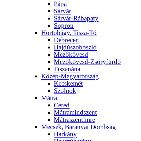
Pápa
Sárvár
Sárvár-Rábapaty
Sopron
Hortobágy, Tisza-Tó
Debrecen
Hajdúszoboszló
Mezőkövesd
Mezőkövesd-Zsóryfürdő
Tiszanána
Közép-Magyarország
Kecskemét
Szolnok
Mátra
Cered
Mátramindszent
Mátraszentimre
Mecsek, Baranyai Dombság
Harkány