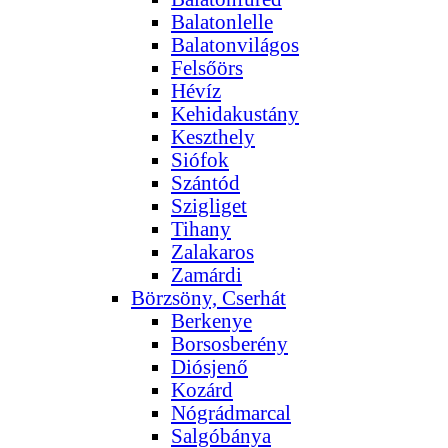
Balatonlelle
Balatonvilágos
Felsőörs
Hévíz
Kehidakustány
Keszthely
Siófok
Szántód
Szigliget
Tihany
Zalakaros
Zamárdi
Börzsöny, Cserhát
Berkenye
Borsosberény
Diósjenő
Kozárd
Nógrádmarcal
Salgóbánya