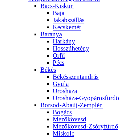
Bács-Kiskun
Baja
Jakabszállás
Kecskemét
Baranya
Harkány
Hosszúhetény
Orfű
Pécs
Békés
Békésszentandrás
Gyula
Orosháza
Orosháza-Gyopárosfürdő
Borsod-Abaúj-Zemplén
Bogács
Mezőkövesd
Mezőkövesd-Zsóryfürdő
Miskolc