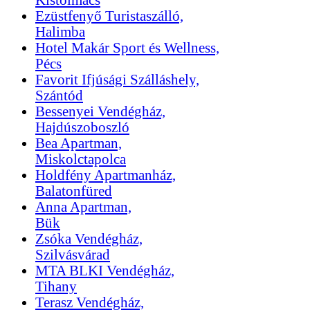
Ezüstfenyő Turistaszálló,
Halimba
Hotel Makár Sport és Wellness,
Pécs
Favorit Ifjúsági Szálláshely,
Szántód
Bessenyei Vendégház,
Hajdúszoboszló
Bea Apartman,
Miskolctapolca
Holdfény Apartmanház,
Balatonfüred
Anna Apartman,
Bük
Zsóka Vendégház,
Szilvásvárad
MTA BLKI Vendégház,
Tihany
Terasz Vendégház,