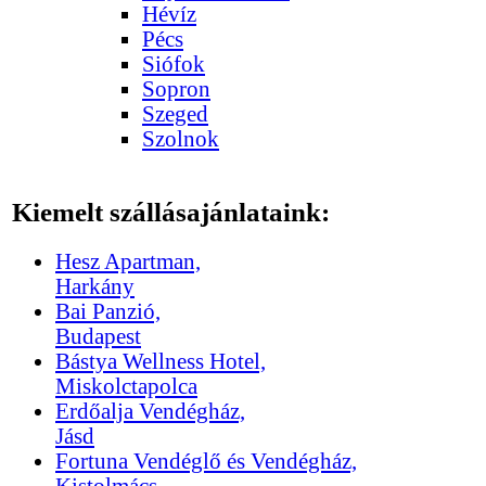
Hévíz
Pécs
Siófok
Sopron
Szeged
Szolnok
Kiemelt szállásajánlataink:
Hesz Apartman,
Harkány
Bai Panzió,
Budapest
Bástya Wellness Hotel,
Miskolctapolca
Erdőalja Vendégház,
Jásd
Fortuna Vendéglő és Vendégház,
Kistolmács