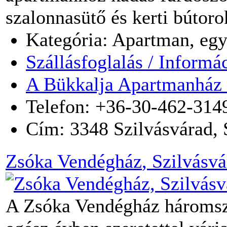
szalonnasütő és kerti bútoro
Kategória: Apartman, egy
Szállásfoglalás / Informá
A Bükkalja Apartmanház 
Telefon: +36-30-462-314
Cím:
3348
Szilvásvárad
,
Zsóka Vendégház
, Szilvásv
A Zsóka Vendégház háromszo