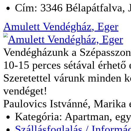
Cím:
3346
Bélapátfalva
,
Amulett Vendégház
, Eger
Vendégházunk a Szépasszonyv
10-15 perces sétával érhető 
Szeretettel várunk minden k
vendéget!
Paulovics Istvánné, Marika é
Kategória: Apartman, egy
Szállásfoglalás / Informá