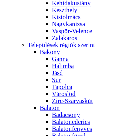
Kehidakustány
Keszthely
Kistolmács
Nagykanizsa
Vaspör-Velence
Zalakaros
Települések régiók szerint
Bakony
Ganna
Halimba
Jásd
Súr
Tapolca
Városlőd
Zirc-Szarvaskút
Balaton
Badacsony
Balatonederics
Balatonfenyves
Balatonfüred