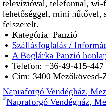
televízióval, telefonnal, wi-
lehetőséggel, mini hűtővel, 
felszerelt.
Kategória: Panzió
Szállásfoglalás / Informá
A Boglárka Panzió honla
Telefon: +36-49-415-447
Cím:
3400
Mezőkövesd-Z
Napraforgó Vendégház
, Me