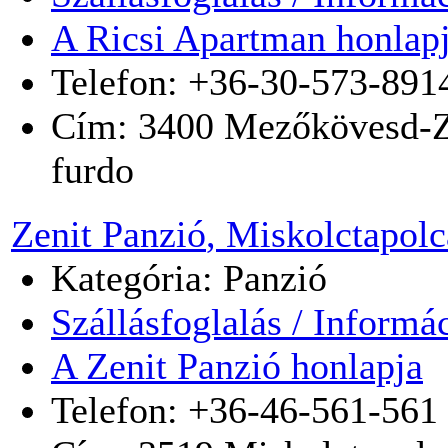
A Ricsi Apartman honlap
Telefon: +36-30-573-891
Cím:
3400
Mezőkövesd-Z
furdo
Zenit Panzió
, Miskolctapolc
Kategória: Panzió
Szállásfoglalás / Informá
A Zenit Panzió honlapja
Telefon: +36-46-561-561