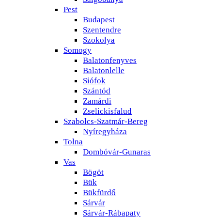
Pest
Budapest
Szentendre
Szokolya
Somogy
Balatonfenyves
Balatonlelle
Siófok
Szántód
Zamárdi
Zselickisfalud
Szabolcs-Szatmár-Bereg
Nyíregyháza
Tolna
Dombóvár-Gunaras
Vas
Bögöt
Bük
Bükfürdő
Sárvár
Sárvár-Rábapaty