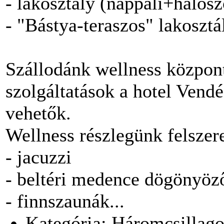
- lakosztály (nappali+hálós
- "Bástya-teraszos" lakoszt
Szállodánk wellness központ
szolgáltatások a hotel Vend
vehetők.
Wellness részlegünk felszer
- jacuzzi
- beltéri medence dögönyöz
- finnszaunák...
Kategória: Háromcsillago