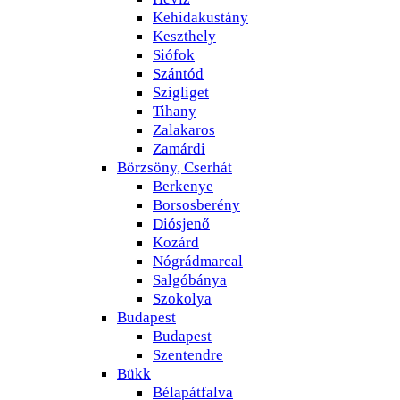
Kehidakustány
Keszthely
Siófok
Szántód
Szigliget
Tihany
Zalakaros
Zamárdi
Börzsöny, Cserhát
Berkenye
Borsosberény
Diósjenő
Kozárd
Nógrádmarcal
Salgóbánya
Szokolya
Budapest
Budapest
Szentendre
Bükk
Bélapátfalva