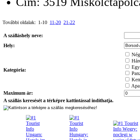
Cím:
3519
Miskolctapolc
További oldalak: 1-10
11-20
21-22
A szálláshely neve:
Hely:
Négy
Háro
Egy-
Kategória:
Pan
Kem
Apar
Maximum ár:
A szállás keresését a térképre kattintással indíthatja.