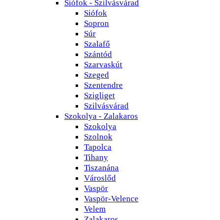
Siófok - Szilvásvárad
Siófok
Sopron
Súr
Szalafő
Szántód
Szarvaskút
Szeged
Szentendre
Szigliget
Szilvásvárad
Szokolya - Zalakaros
Szokolya
Szolnok
Tapolca
Tihany
Tiszanána
Városlőd
Vaspör
Vaspör-Velence
Velem
Zalakaros