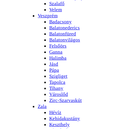
Szalafő
Velem
Veszprém
Badacsony
Balatonederics
Balatonfüred
Balatonvilágos
Felsőörs
Ganna
Halimba
Jásd
Pápa
Szigliget
Tapolca
Tihany
Városlőd
Zirc-Szarvaskút
Zala
Hévíz
Kehidakustány
Keszthely