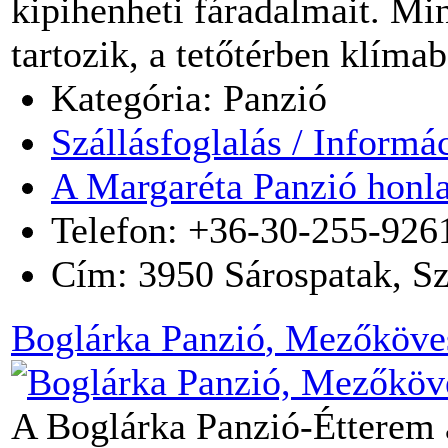
kipihenheti fáradalmait. M
tartozik, a tetőtérben klíma
Kategória: Panzió
Szállásfoglalás / Informá
A Margaréta Panzió honl
Telefon: +36-30-255-926
Cím:
3950
Sárospatak
,
Sz
Boglárka Panzió
, Mezőköve
A Boglárka Panzió-Étterem 