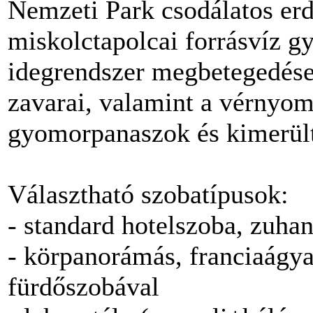
Nemzeti Park csodálatos erd
miskolctapolcai forrásvíz gy
idegrendszer megbetegedése
zavarai, valamint a vérnyom
gyomorpanaszok és kimerülts
Választható szobatípusok:
- standard hotelszoba, zuha
- körpanorámás, franciaágya
fürdőszobával