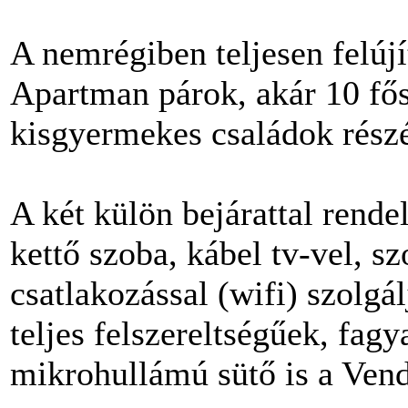
A nemrégiben teljesen felúj
Apartman párok, akár 10 fős
kisgyermekes családok részé
A két külön bejárattal rend
kettő szoba, kábel tv-vel, sz
csatlakozással (wifi) szolg
teljes felszereltségűek, fag
mikrohullámú sütő is a Vend