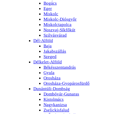
Bogács
Eger
Miskolc
Miskolc-Diósgyőr
Miskolctapolca
Noszvaj-Síkfőkút
Szilvásvárad
Dél-Alföld
Baja
Jakabszállás
Szeged
Délkelet-Alföld
Békésszentandrás
Gyula
Orosháza
Orosháza-Gyopárosfürdő
Dunántúli-Dombság
Dombóvár-Gunaras
Kistolmács
Nagykanizsa
Zselickisfalud