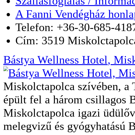
Szállásfoglalás / Informá
A Fanni Vendégház honla
Telefon: +36-30-685-418
Cím:
3519
Miskolctapolc
Bástya Wellness Hotel
, Mis
Miskolctapolca szívében, a
épült fel a három csillagos 
Miskolctapolca igazi üdülő
melegvizű és gyógyhatású B