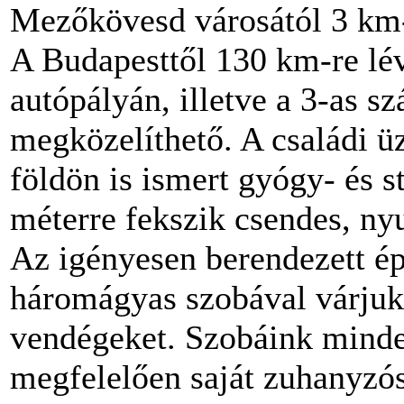
Mezőkövesd városától 3 km-
A Budapesttől 130 km-re lé
autópályán, illetve a 3-as 
megközelíthető. A családi ü
földön is ismert gyógy- és s
méterre fekszik csendes, ny
Az igényesen berendezett ép
háromágyas szobával várjuk
vendégeket. Szobáink minde
megfelelően saját zuhanyzó