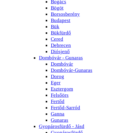
Bogács
Bögöt
Borsosberény
Budapest
Bük
Bükfürdő
Cered
Debrecen
Diósjenő
Dombóvár - Gunaras
Dombóvár
Dombóvár-Gunaras
Dorog
Eger
Esztergom
Felsőörs
Fertőd
Fertőd-Sarród
Ganna
Gunaras
Gyopárosfürdő - Jásd
Gyopárosfürdő