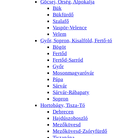
Göcsej, Őrség, Alpokalja
Bük
Bükfürdő
Szalafő
Vaspör-Velence
Velem
Győr, Sopron, Kisalföld, Fertő-tó
Bögöt
Fertőd
Fertőd-Sarród
Győr
Mosonmagyaróvár
Pápa
Sárvár
Sárvár-Rábapaty
Sopron
Hortobágy, Tisza-Tó
Debrecen
Hajdúszoboszló
Mezőkövesd
Mezőkövesd-Zsóryfürdő
Tiszanána