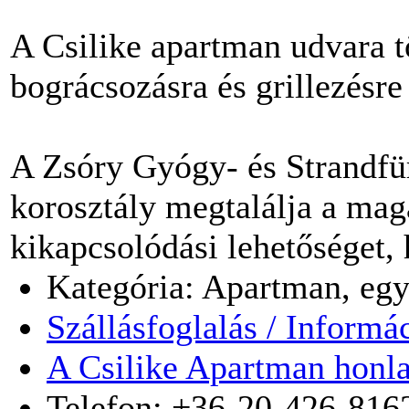
A Csilike apartman udvara t
bográcsozásra és grillezésre
A Zsóry Gyógy- és Strandfü
korosztály megtalálja a mag
kikapcsolódási lehetőséget, h
Kategória: Apartman, egy
Szállásfoglalás / Informá
A Csilike Apartman honl
Telefon: +36-20-426-816