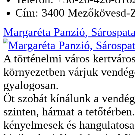
Cím:
3400
Mezőkövesd-Z
Margaréta Panzió
, Sárospat
A történelmi város kertváro
környezetben várjuk vendége
gyalogosan.
Öt szobát kínálunk a vendége
szinten, hármat a tetőtérbe
kényelmesek és hangulatosak