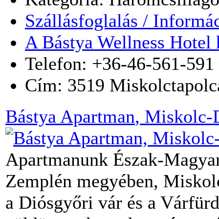
Szállásfoglalás / Informá
A Bástya Wellness Hotel 
Telefon: +36-46-561-591
Cím:
3519
Miskolctapolc
Bástya Apartman
, Miskolc-
Apartmanunk Észak-Magyar
Zemplén megyében, Miskolc
a Diósgyőri vár és a Várfürdő