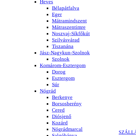
Heves
Bélapátfalva
Eger
Mátramindszent
Mátraszentimre
Noszvaj-Síkfőkút
Szilvásvárad
Tiszanána
Jász-Nagykun-Szolnok
Szolnok
Komárom-Esztergom
Dorog
Esztergom
Súr
Nógrád
Berkenye
Borsosberény
Cered
Diósjenő
Kozárd
Nógrádmarcal
SZÁLL
Salgóbánya