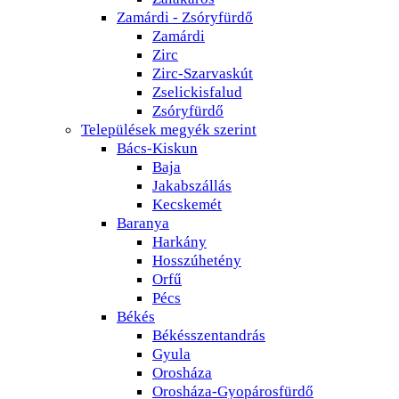
Zamárdi - Zsóryfürdő
Zamárdi
Zirc
Zirc-Szarvaskút
Zselickisfalud
Zsóryfürdő
Települések megyék szerint
Bács-Kiskun
Baja
Jakabszállás
Kecskemét
Baranya
Harkány
Hosszúhetény
Orfű
Pécs
Békés
Békésszentandrás
Gyula
Orosháza
Orosháza-Gyopárosfürdő