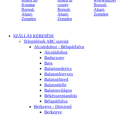
SZÁLLÁS KERESÉSE
Települések ABC szerint
Alcsútdoboz - Bélapátfalva
Alcsútdoboz
Badacsony
Baja
Balatonederics
Balatonfenyves
Balatonfüred
Balatonlelle
Balatonvilágos
Békésszentandrás
Bélapátfalva
Berkenye - Diósjenő
Berkenye