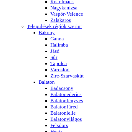
Kistolmács
Nagykanizsa
Vaspör-Velence
Zalakaros
Települések régiók szerint
Bakony
Ganna
Halimba
Jásd
Súr
Tapolca
Városlőd
Zirc-Szarvaskút
Balaton
Badacsony
Balatonederics
Balatonfenyves
Balatonfüred
Balatonlelle
Balatonvilágos
Felsőörs
Hévíz