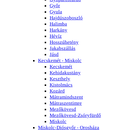
Győr
Gyula
Hajdúszoboszló
Halimba
Harkány
Hévíz
Hosszúhetény
Jakabszállás
Jásd
Kecskemét - Miskolc
Kecskemét
Kehidakustány
Keszthely
Kistolmács
Kozárd
Mátramindszent
Mátraszentimre
Mezőkövesd
Mezőkövesd-Zsóryfürdő
Miskolc
Miskolc-Diósgyőr - Orosháza