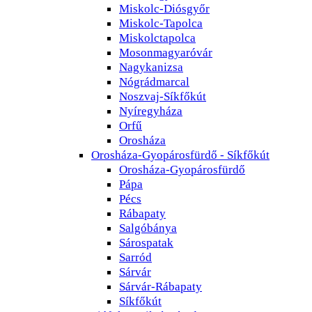
Miskolc-Diósgyőr
Miskolc-Tapolca
Miskolctapolca
Mosonmagyaróvár
Nagykanizsa
Nógrádmarcal
Noszvaj-Síkfőkút
Nyíregyháza
Orfű
Orosháza
Orosháza-Gyopárosfürdő - Síkfőkút
Orosháza-Gyopárosfürdő
Pápa
Pécs
Rábapaty
Salgóbánya
Sárospatak
Sarród
Sárvár
Sárvár-Rábapaty
Síkfőkút