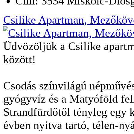
Cím:
3534
Miskolc-Diós
Csilike Apartman
, Mezőköv
Üdvözöljük a Csilike apart
között!
Csodás színvilágú népművés
gyógyvíz és a Matyóföld fel
Strandfürdőtől tényleg egy k
évben nyitva tartó, télen-n