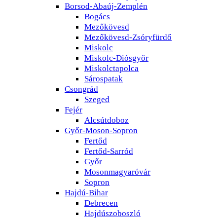
Borsod-Abaúj-Zemplén
Bogács
Mezőkövesd
Mezőkövesd-Zsóryfürdő
Miskolc
Miskolc-Diósgyőr
Miskolctapolca
Sárospatak
Csongrád
Szeged
Fejér
Alcsútdoboz
Győr-Moson-Sopron
Fertőd
Fertőd-Sarród
Győr
Mosonmagyaróvár
Sopron
Hajdú-Bihar
Debrecen
Hajdúszoboszló