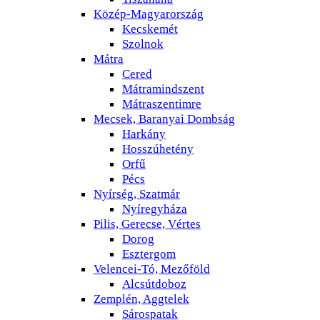
Közép-Magyarország
Kecskemét
Szolnok
Mátra
Cered
Mátramindszent
Mátraszentimre
Mecsek, Baranyai Dombság
Harkány
Hosszúhetény
Orfű
Pécs
Nyírség, Szatmár
Nyíregyháza
Pilis, Gerecse, Vértes
Dorog
Esztergom
Velencei-Tó, Mezőföld
Alcsútdoboz
Zemplén, Aggtelek
Sárospatak