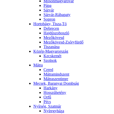
Mosonmagyaróvár
Pápa
Sárvár
Sárvár-Rábapaty
Sopron
Hortobágy, Tisza-Tó
Debrecen
Hajdúszoboszló
Mezőkövesd
Mezőkövesd-Zsóryfürdő
Tiszanána
Közép-Magyarország
Kecskemét
Szolnok
Mátra
Cered
Mátramindszent
Mátraszentimre
Mecsek, Baranyai Dombság
Harkány
Hosszúhetény
Orfű
Pécs
Nyírség, Szatmár
Nyíregyháza