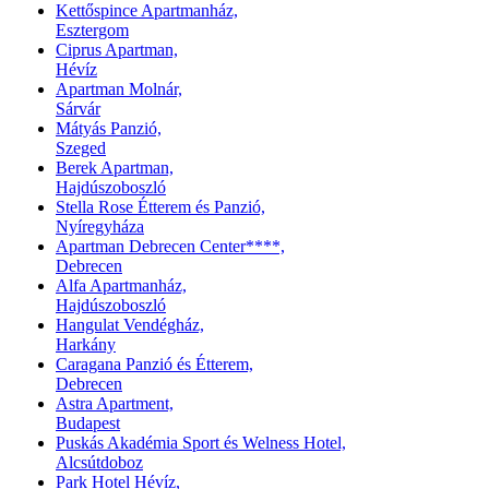
Kettőspince Apartmanház,
Esztergom
Ciprus Apartman,
Hévíz
Apartman Molnár,
Sárvár
Mátyás Panzió,
Szeged
Berek Apartman,
Hajdúszoboszló
Stella Rose Étterem és Panzió,
Nyíregyháza
Apartman Debrecen Center****,
Debrecen
Alfa Apartmanház,
Hajdúszoboszló
Hangulat Vendégház,
Harkány
Caragana Panzió és Étterem,
Debrecen
Astra Apartment,
Budapest
Puskás Akadémia Sport és Welness Hotel,
Alcsútdoboz
Park Hotel Hévíz,