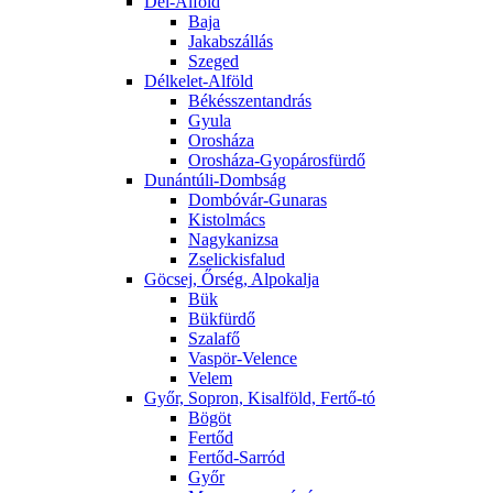
Dél-Alföld
Baja
Jakabszállás
Szeged
Délkelet-Alföld
Békésszentandrás
Gyula
Orosháza
Orosháza-Gyopárosfürdő
Dunántúli-Dombság
Dombóvár-Gunaras
Kistolmács
Nagykanizsa
Zselickisfalud
Göcsej, Őrség, Alpokalja
Bük
Bükfürdő
Szalafő
Vaspör-Velence
Velem
Győr, Sopron, Kisalföld, Fertő-tó
Bögöt
Fertőd
Fertőd-Sarród
Győr