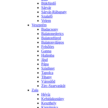
Bükfürdő
Sárvár
Sárvár-Rábapaty
Szalafő
Velem
Veszprém
Badacsony
Balatonederics
Balatonfüred
Balatonvilágos
Felsőörs
Ganna
Halimba
Jásd
Pápa
Szigliget
Tapolca
Tihany
Városlőd
Zirc-Szarvaskút
Zala
Hévíz
Kehidakustány
Keszthely
Kistolmács