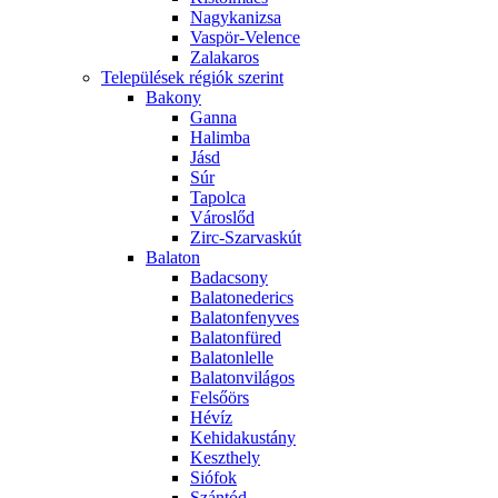
Nagykanizsa
Vaspör-Velence
Zalakaros
Települések régiók szerint
Bakony
Ganna
Halimba
Jásd
Súr
Tapolca
Városlőd
Zirc-Szarvaskút
Balaton
Badacsony
Balatonederics
Balatonfenyves
Balatonfüred
Balatonlelle
Balatonvilágos
Felsőörs
Hévíz
Kehidakustány
Keszthely
Siófok
Szántód