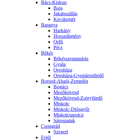
Bács-Kiskun
Baja
Jakabszállás
Kecskemét
Baranya
Harkány
Hosszúhetény
Orfű
Pécs
Békés
Békésszentandrás
Gyula
Orosháza
Orosháza-Gyopárosfürdő
Borsod-Abaúj-Zemplén
Bogács
Mezőkövesd
Mezőkövesd-Zsóryfürdő
Miskolc
Miskolc-Diósgyőr
Miskolctapolca
Sárospatak
Csongrád
Szeged
Fejér