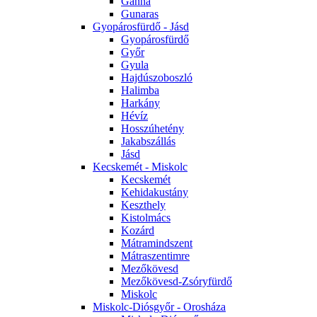
Ganna
Gunaras
Gyopárosfürdő - Jásd
Gyopárosfürdő
Győr
Gyula
Hajdúszoboszló
Halimba
Harkány
Hévíz
Hosszúhetény
Jakabszállás
Jásd
Kecskemét - Miskolc
Kecskemét
Kehidakustány
Keszthely
Kistolmács
Kozárd
Mátramindszent
Mátraszentimre
Mezőkövesd
Mezőkövesd-Zsóryfürdő
Miskolc
Miskolc-Diósgyőr - Orosháza