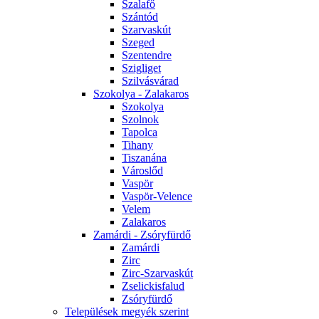
Szalafő
Szántód
Szarvaskút
Szeged
Szentendre
Szigliget
Szilvásvárad
Szokolya - Zalakaros
Szokolya
Szolnok
Tapolca
Tihany
Tiszanána
Városlőd
Vaspör
Vaspör-Velence
Velem
Zalakaros
Zamárdi - Zsóryfürdő
Zamárdi
Zirc
Zirc-Szarvaskút
Zselickisfalud
Zsóryfürdő
Települések megyék szerint