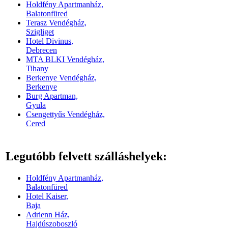
Holdfény Apartmanház,
Balatonfüred
Terasz Vendégház,
Szigliget
Hotel Divinus,
Debrecen
MTA BLKI Vendégház,
Tihany
Berkenye Vendégház,
Berkenye
Burg Apartman,
Gyula
Csengettyűs Vendégház,
Cered
Legutóbb felvett szálláshelyek:
Holdfény Apartmanház,
Balatonfüred
Hotel Kaiser,
Baja
Adrienn Ház,
Hajdúszoboszló