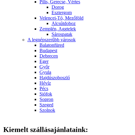
Pilis, Gerecse, Vértes
Dorog
Esztergom
Velencei-Tó, Mezőföld
Alcsútdoboz
Zemplén, Aggtelek
Sárospatak
A legnépszerűbb városok
Balatonfüred
Budapest
Debrecen
Eger
Győr
Gyula
Hajdúszoboszló
Hévíz
Pécs
Siófok
Sopron
Szeged
Szolnok
Kiemelt szállásajánlataink: