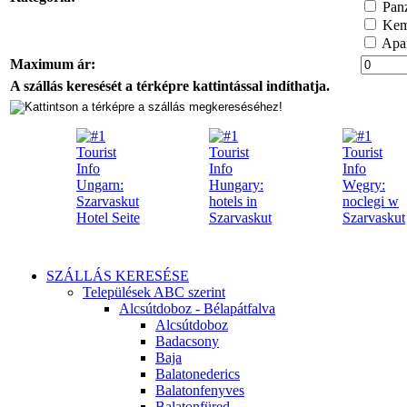
Pan
Kem
Apar
Maximum ár:
A szállás keresését a térképre kattintással indíthatja.
SZÁLLÁS KERESÉSE
Települések ABC szerint
Alcsútdoboz - Bélapátfalva
Alcsútdoboz
Badacsony
Baja
Balatonederics
Balatonfenyves
Balatonfüred