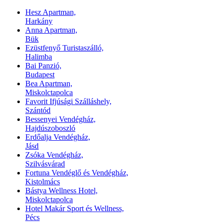
Hesz Apartman,
Harkány
Anna Apartman,
Bük
Ezüstfenyő Turistaszálló,
Halimba
Bai Panzió,
Budapest
Bea Apartman,
Miskolctapolca
Favorit Ifjúsági Szálláshely,
Szántód
Bessenyei Vendégház,
Hajdúszoboszló
Erdőalja Vendégház,
Jásd
Zsóka Vendégház,
Szilvásvárad
Fortuna Vendéglő és Vendégház,
Kistolmács
Bástya Wellness Hotel,
Miskolctapolca
Hotel Makár Sport és Wellness,
Pécs