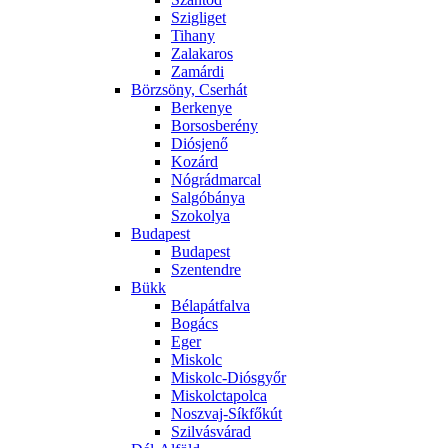
Szigliget
Tihany
Zalakaros
Zamárdi
Börzsöny, Cserhát
Berkenye
Borsosberény
Diósjenő
Kozárd
Nógrádmarcal
Salgóbánya
Szokolya
Budapest
Budapest
Szentendre
Bükk
Bélapátfalva
Bogács
Eger
Miskolc
Miskolc-Diósgyőr
Miskolctapolca
Noszvaj-Síkfőkút
Szilvásvárad