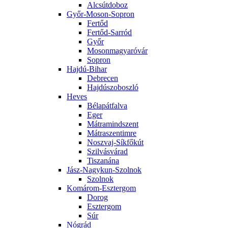
Alcsútdoboz
Győr-Moson-Sopron
Fertőd
Fertőd-Sarród
Győr
Mosonmagyaróvár
Sopron
Hajdú-Bihar
Debrecen
Hajdúszoboszló
Heves
Bélapátfalva
Eger
Mátramindszent
Mátraszentimre
Noszvaj-Síkfőkút
Szilvásvárad
Tiszanána
Jász-Nagykun-Szolnok
Szolnok
Komárom-Esztergom
Dorog
Esztergom
Súr
Nógrád