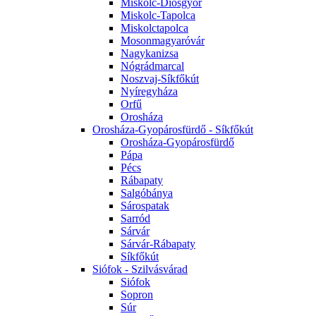
Miskolc-Diósgyőr
Miskolc-Tapolca
Miskolctapolca
Mosonmagyaróvár
Nagykanizsa
Nógrádmarcal
Noszvaj-Síkfőkút
Nyíregyháza
Orfű
Orosháza
Orosháza-Gyopárosfürdő - Síkfőkút
Orosháza-Gyopárosfürdő
Pápa
Pécs
Rábapaty
Salgóbánya
Sárospatak
Sarród
Sárvár
Sárvár-Rábapaty
Síkfőkút
Siófok - Szilvásvárad
Siófok
Sopron
Súr