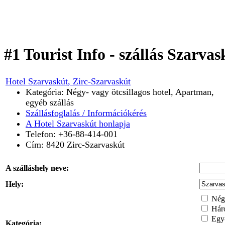
#1 Tourist Info - szállás Szarva
Hotel Szarvaskút
, Zirc-Szarvaskút
Kategória: Négy- vagy ötcsillagos hotel, Apartman,
egyéb szállás
Szállásfoglalás / Információkérés
A Hotel Szarvaskút honlapja
Telefon: +36-88-414-001
Cím:
8420
Zirc-Szarvaskút
A szálláshely neve:
Hely:
Négy
Háro
Egy-
Kategória: