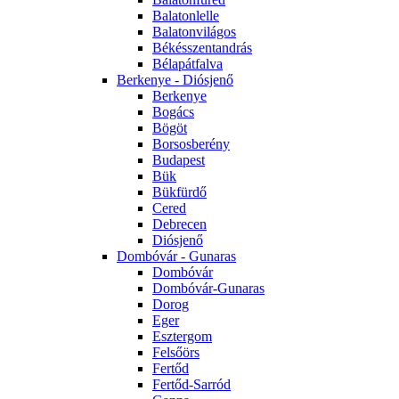
Balatonlelle
Balatonvilágos
Békésszentandrás
Bélapátfalva
Berkenye - Diósjenő
Berkenye
Bogács
Bögöt
Borsosberény
Budapest
Bük
Bükfürdő
Cered
Debrecen
Diósjenő
Dombóvár - Gunaras
Dombóvár
Dombóvár-Gunaras
Dorog
Eger
Esztergom
Felsőörs
Fertőd
Fertőd-Sarród