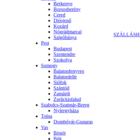
Berkenye
Borsosberény
Cered
Diósjenő
Kozárd
Nógrádmarcal
SZÁLLÁSH
Salgóbánya
Pest
Budapest
Szentendre
Szokolya
Somogy
Balatonfenyves
Balatonlelle
Siófok
Szántód
Zamárdi
Zselickisfalud
Szabolcs-Szatmár-Bereg
Nyíregyháza
Tolna
Dombóvár-Gunaras
Vas
Bögöt
Bük