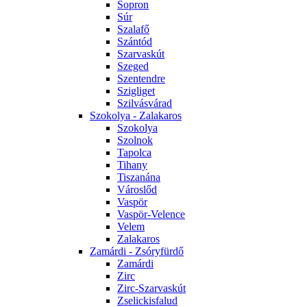
Sopron
Súr
Szalafő
Szántód
Szarvaskút
Szeged
Szentendre
Szigliget
Szilvásvárad
Szokolya - Zalakaros
Szokolya
Szolnok
Tapolca
Tihany
Tiszanána
Városlőd
Vaspör
Vaspör-Velence
Velem
Zalakaros
Zamárdi - Zsóryfürdő
Zamárdi
Zirc
Zirc-Szarvaskút
Zselickisfalud