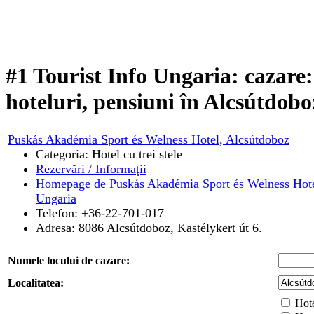
#1 Tourist Info Ungaria: cazare
hoteluri, pensiuni în Alcsútdobo
Puskás Akadémia Sport és Welness Hotel
, Alcsútdoboz
Categoria: Hotel cu trei stele
Rezervări / Informaţii
Homepage de Puskás Akadémia Sport és Welness Hote
Ungaria
Telefon: +36-22-701-017
Adresa:
8086
Alcsútdoboz
,
Kastélykert út 6.
Numele locului de cazare:
Localitatea:
Hotel