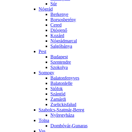
Súr
Nógrád
Berkenye
Borsosberény
Cered
Diósjenő
Kozárd
Nógrádmarcal
Salgóbánya
Pest
Budapest
Szentendre
Szokolya
Somogy
Balatonfenyves
Balatonlelle
Siófok
Szántód
Zamárdi
Zselickisfalud
Szabolcs-Szatmár-Bereg
Nyíregyháza
Tolna
Dombóvár-Gunaras
Vas