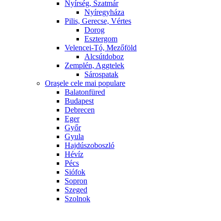
Nyírség, Szatmár
Nyíregyháza
Pilis, Gerecse, Vértes
Dorog
Esztergom
Velencei-Tó, Mezőföld
Alcsútdoboz
Zemplén, Aggtelek
Sárospatak
Oraşele cele mai populare
Balatonfüred
Budapest
Debrecen
Eger
Győr
Gyula
Hajdúszoboszló
Hévíz
Pécs
Siófok
Sopron
Szeged
Szolnok