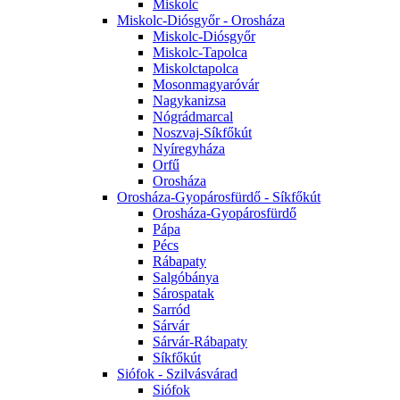
Miskolc
Miskolc-Diósgyőr - Orosháza
Miskolc-Diósgyőr
Miskolc-Tapolca
Miskolctapolca
Mosonmagyaróvár
Nagykanizsa
Nógrádmarcal
Noszvaj-Síkfőkút
Nyíregyháza
Orfű
Orosháza
Orosháza-Gyopárosfürdő - Síkfőkút
Orosháza-Gyopárosfürdő
Pápa
Pécs
Rábapaty
Salgóbánya
Sárospatak
Sarród
Sárvár
Sárvár-Rábapaty
Síkfőkút
Siófok - Szilvásvárad
Siófok