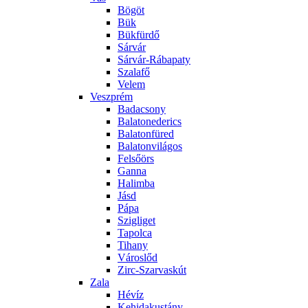
Bögöt
Bük
Bükfürdő
Sárvár
Sárvár-Rábapaty
Szalafő
Velem
Veszprém
Badacsony
Balatonederics
Balatonfüred
Balatonvilágos
Felsőörs
Ganna
Halimba
Jásd
Pápa
Szigliget
Tapolca
Tihany
Városlőd
Zirc-Szarvaskút
Zala
Hévíz
Kehidakustány