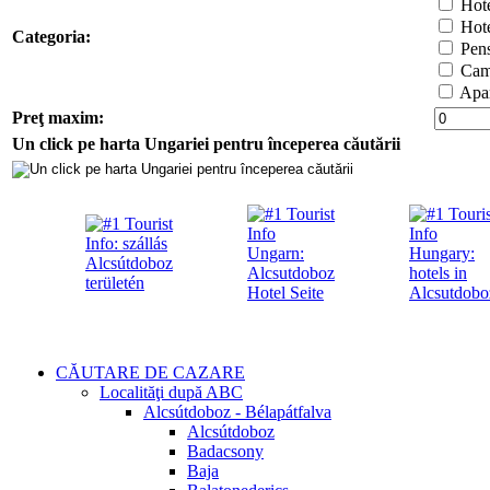
Hotel
Hote
Categoria:
Pens
Cam
Apar
Preţ maxim:
Un click pe harta Ungariei pentru începerea căutării
CĂUTARE DE CAZARE
Localităţi după ABC
Alcsútdoboz - Bélapátfalva
Alcsútdoboz
Badacsony
Baja