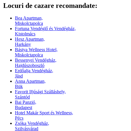
Locuri de cazare recomandate:
Bea Apartman,
Miskolctapolca
Fortuna Vendéglő és Vendégház,
Kistolmács
Hesz Apartman,
Harkány
Bástya Wellness Hotel,
Miskolctapolca
Bessenyei Vendégház,
Hajdúszoboszló
Erdőalja Vendégház,
Jásd
Anna Apartman,
Bük
Favorit Ifjúsági Szálláshely,
Szántód
Bai Panzió,
Budapest
Hotel Makár Sport és Wellness,
Pécs
Zsóka Vendégház,
Szilvásvárad