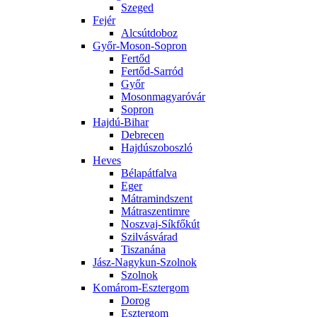
Szeged
Fejér
Alcsútdoboz
Győr-Moson-Sopron
Fertőd
Fertőd-Sarród
Győr
Mosonmagyaróvár
Sopron
Hajdú-Bihar
Debrecen
Hajdúszoboszló
Heves
Bélapátfalva
Eger
Mátramindszent
Mátraszentimre
Noszvaj-Síkfőkút
Szilvásvárad
Tiszanána
Jász-Nagykun-Szolnok
Szolnok
Komárom-Esztergom
Dorog
Esztergom