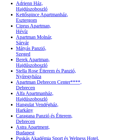
Adrienn Ház,
Hajdúszoboszló
Kettőspince Apartmanház,
Esztergom
Ciprus Apartman,
Hévíz
Apartman Molnár,
Sárvár
Mátyás Panzió,
Szeged
Berek Apartman,
Hajdúszoboszló
Stella Rose Étterem és Panzió,
Nyíregyháza
Apartman Debrecen Center****,
Debrecen
Alfa Apartmanház,
Hajdúszoboszló
Hangulat Vendégház,
Harkány
Caragana Panzió és Étterem,
Debrecen
Astra Apartment,
Budapest
Puskás Akadémia Sport és Welness Hotel,