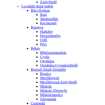
Zsóryfürdő
Localităţi după judeţe
Bács-Kiskun
Baja
Jakabszállás
Kecskemét
Baranya
Harkány
Hosszúhetény
Orfű
Pécs
Békés
Békésszentandrás
Gyula
Orosháza
Orosháza-Gyopárosfürdő
Borsod-Abaúj-Zemplén
Bogács
Mezőkövesd
Mezőkövesd-Zsóryfürdő
Miskolc
Miskolc-Diósgyőr
Miskolctapolca
Sárospatak
Csongrád