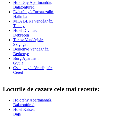
Holdfény Apartmanház,
Balatonfüred
Ezüstfenyő Turistaszálló,
Halimba
MTA BLKI Vendégház,
Tihany
Hotel Divinus,
Debrecen
Terasz Vendégház,
Szigliget
Berkenye Vendégház,
Berkenye
Burg Apartman,
Gyula
Csengettyűs Vendégház,
Cered
Locurile de cazare cele mai recente:
Holdfény Apartmanház,
Balatonfüred
Hotel Kaiser,
Baja