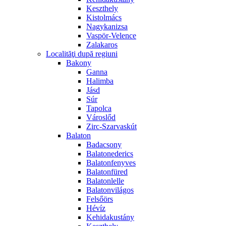
Keszthely
Kistolmács
Nagykanizsa
Vaspör-Velence
Zalakaros
Localităţi după regiuni
Bakony
Ganna
Halimba
Jásd
Súr
Tapolca
Városlőd
Zirc-Szarvaskút
Balaton
Badacsony
Balatonederics
Balatonfenyves
Balatonfüred
Balatonlelle
Balatonvilágos
Felsőörs
Hévíz
Kehidakustány