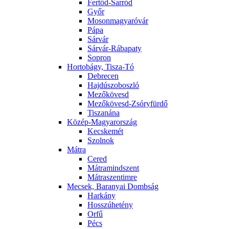
Fertőd-Sarród
Győr
Mosonmagyaróvár
Pápa
Sárvár
Sárvár-Rábapaty
Sopron
Hortobágy, Tisza-Tó
Debrecen
Hajdúszoboszló
Mezőkövesd
Mezőkövesd-Zsóryfürdő
Tiszanána
Közép-Magyarország
Kecskemét
Szolnok
Mátra
Cered
Mátramindszent
Mátraszentimre
Mecsek, Baranyai Dombság
Harkány
Hosszúhetény
Orfű
Pécs