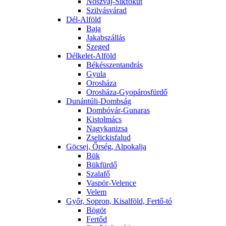
Noszvaj-Síkfőkút
Szilvásvárad
Dél-Alföld
Baja
Jakabszállás
Szeged
Délkelet-Alföld
Békésszentandrás
Gyula
Orosháza
Orosháza-Gyopárosfürdő
Dunántúli-Dombság
Dombóvár-Gunaras
Kistolmács
Nagykanizsa
Zselickisfalud
Göcsej, Őrség, Alpokalja
Bük
Bükfürdő
Szalafő
Vaspör-Velence
Velem
Győr, Sopron, Kisalföld, Fertő-tó
Bögöt
Fertőd