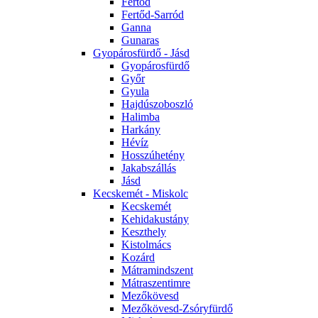
Fertőd
Fertőd-Sarród
Ganna
Gunaras
Gyopárosfürdő - Jásd
Gyopárosfürdő
Győr
Gyula
Hajdúszoboszló
Halimba
Harkány
Hévíz
Hosszúhetény
Jakabszállás
Jásd
Kecskemét - Miskolc
Kecskemét
Kehidakustány
Keszthely
Kistolmács
Kozárd
Mátramindszent
Mátraszentimre
Mezőkövesd
Mezőkövesd-Zsóryfürdő