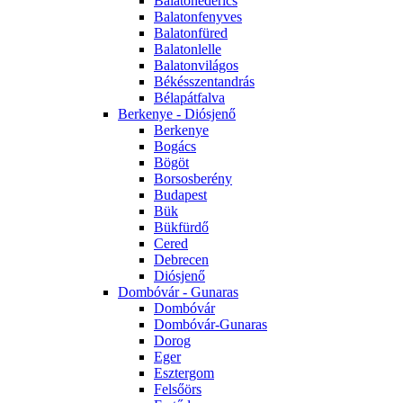
Balatonederics
Balatonfenyves
Balatonfüred
Balatonlelle
Balatonvilágos
Békésszentandrás
Bélapátfalva
Berkenye - Diósjenő
Berkenye
Bogács
Bögöt
Borsosberény
Budapest
Bük
Bükfürdő
Cered
Debrecen
Diósjenő
Dombóvár - Gunaras
Dombóvár
Dombóvár-Gunaras
Dorog
Eger
Esztergom
Felsőörs