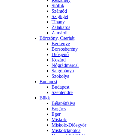
Keszthely
Siófok
Szántód
Szigliget
Tihany
Zalakaros
Zamárdi
Börzsöny, Cserhát
Berkenye
Borsosberény
Diósjenő
Kozárd
Nógrádmarcal
Salgóbánya
Szokolya
Budapest
Budapest
Szentendre
Bükk
Bélapátfalva
Bogács
Eger
Miskolc
Miskolc-Diósgyőr
Miskolctapolca