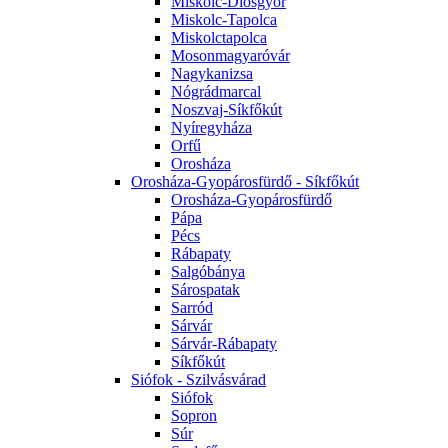
Miskolc-Diósgyőr
Miskolc-Tapolca
Miskolctapolca
Mosonmagyaróvár
Nagykanizsa
Nógrádmarcal
Noszvaj-Síkfőkút
Nyíregyháza
Orfű
Orosháza
Orosháza-Gyopárosfürdő - Síkfőkút
Orosháza-Gyopárosfürdő
Pápa
Pécs
Rábapaty
Salgóbánya
Sárospatak
Sarród
Sárvár
Sárvár-Rábapaty
Síkfőkút
Siófok - Szilvásvárad
Siófok
Sopron
Súr