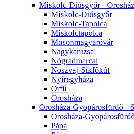
Miskolc-Diósgyőr - Oroshá
Miskolc-Diósgyőr
Miskolc-Tapolca
Miskolctapolca
Mosonmagyaróvár
Nagykanizsa
Nógrádmarcal
Noszvaj-Síkfőkút
Nyíregyháza
Orfű
Orosháza
Orosháza-Gyopárosfürdő - S
Orosháza-Gyopárosfürd
Pápa