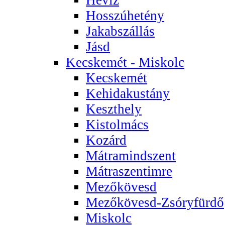
Hosszúhetény
Jakabszállás
Jásd
Kecskemét - Miskolc
Kecskemét
Kehidakustány
Keszthely
Kistolmács
Kozárd
Mátramindszent
Mátraszentimre
Mezőkövesd
Mezőkövesd-Zsóryfürdő
Miskolc