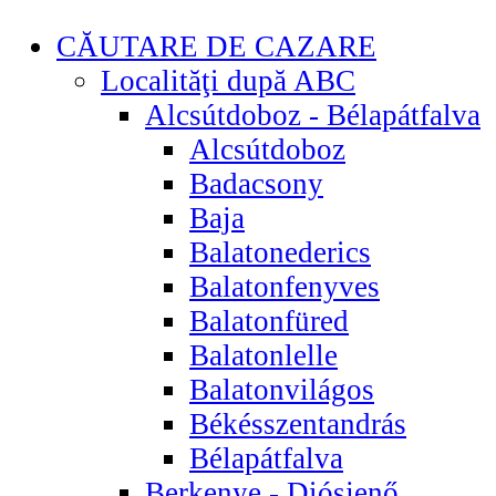
CĂUTARE DE CAZARE
Localităţi după ABC
Alcsútdoboz - Bélapátfalva
Alcsútdoboz
Badacsony
Baja
Balatonederics
Balatonfenyves
Balatonfüred
Balatonlelle
Balatonvilágos
Békésszentandrás
Bélapátfalva
Berkenye - Diósjenő