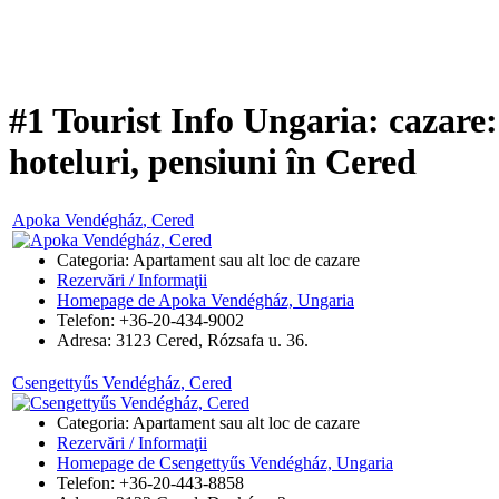
#1 Tourist Info Ungaria: cazare
hoteluri, pensiuni în Cered
Apoka Vendégház
, Cered
Categoria: Apartament sau alt loc de cazare
Rezervări / Informaţii
Homepage de Apoka Vendégház, Ungaria
Telefon: +36-20-434-9002
Adresa:
3123
Cered
,
Rózsafa u. 36.
Csengettyűs Vendégház
, Cered
Categoria: Apartament sau alt loc de cazare
Rezervări / Informaţii
Homepage de Csengettyűs Vendégház, Ungaria
Telefon: +36-20-443-8858