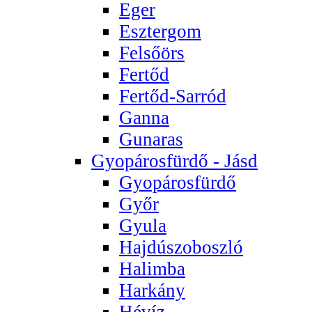
Eger
Esztergom
Felsőörs
Fertőd
Fertőd-Sarród
Ganna
Gunaras
Gyopárosfürdő - Jásd
Gyopárosfürdő
Győr
Gyula
Hajdúszoboszló
Halimba
Harkány
Hévíz