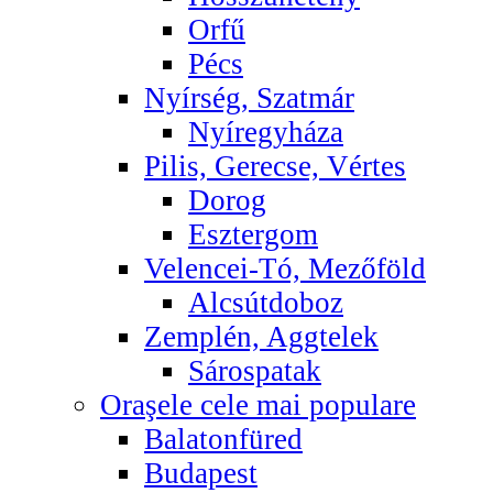
Orfű
Pécs
Nyírség, Szatmár
Nyíregyháza
Pilis, Gerecse, Vértes
Dorog
Esztergom
Velencei-Tó, Mezőföld
Alcsútdoboz
Zemplén, Aggtelek
Sárospatak
Oraşele cele mai populare
Balatonfüred
Budapest