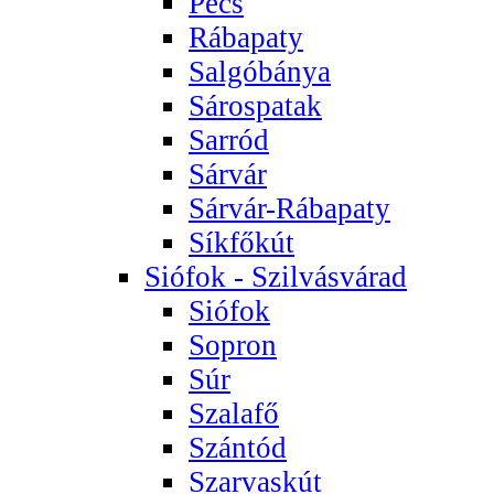
Pécs
Rábapaty
Salgóbánya
Sárospatak
Sarród
Sárvár
Sárvár-Rábapaty
Síkfőkút
Siófok - Szilvásvárad
Siófok
Sopron
Súr
Szalafő
Szántód
Szarvaskút