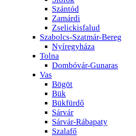
Szántód
Zamárdi
Zselickisfalud
Szabolcs-Szatmár-Bereg
Nyíregyháza
Tolna
Dombóvár-Gunaras
Vas
Bögöt
Bük
Bükfürdő
Sárvár
Sárvár-Rábapaty
Szalafő