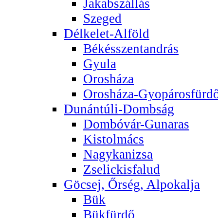
Jakabszállás
Szeged
Délkelet-Alföld
Békésszentandrás
Gyula
Orosháza
Orosháza-Gyopárosfürd
Dunántúli-Dombság
Dombóvár-Gunaras
Kistolmács
Nagykanizsa
Zselickisfalud
Göcsej, Őrség, Alpokalja
Bük
Bükfürdő