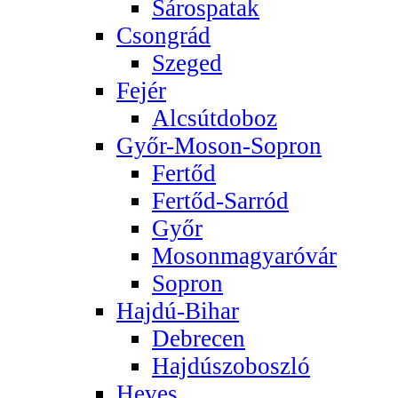
Sárospatak
Csongrád
Szeged
Fejér
Alcsútdoboz
Győr-Moson-Sopron
Fertőd
Fertőd-Sarród
Győr
Mosonmagyaróvár
Sopron
Hajdú-Bihar
Debrecen
Hajdúszoboszló
Heves