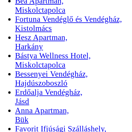
Bea Apartman,
Miskolctapolca
Fortuna Vendéglő és Vendégház,
Kistolmács
Hesz Apartman,
Harkány
Bástya Wellness Hotel,
Miskolctapolca
Bessenyei Vendégház,
Hajdúszoboszló
Erdőalja Vendégház,
Jásd
Anna Apartman,
Bük
Favorit Ifjúsági Szálláshely,