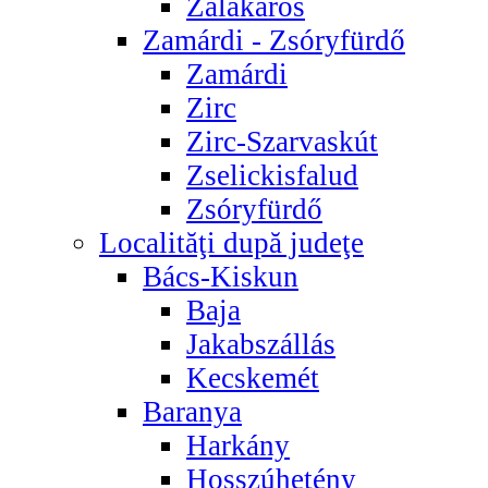
Zalakaros
Zamárdi - Zsóryfürdő
Zamárdi
Zirc
Zirc-Szarvaskút
Zselickisfalud
Zsóryfürdő
Localităţi după judeţe
Bács-Kiskun
Baja
Jakabszállás
Kecskemét
Baranya
Harkány
Hosszúhetény