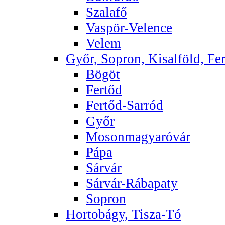
Szalafő
Vaspör-Velence
Velem
Győr, Sopron, Kisalföld, Fer
Bögöt
Fertőd
Fertőd-Sarród
Győr
Mosonmagyaróvár
Pápa
Sárvár
Sárvár-Rábapaty
Sopron
Hortobágy, Tisza-Tó