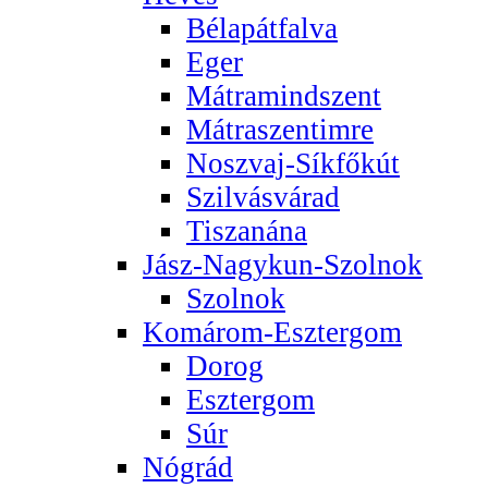
Bélapátfalva
Eger
Mátramindszent
Mátraszentimre
Noszvaj-Síkfőkút
Szilvásvárad
Tiszanána
Jász-Nagykun-Szolnok
Szolnok
Komárom-Esztergom
Dorog
Esztergom
Súr
Nógrád