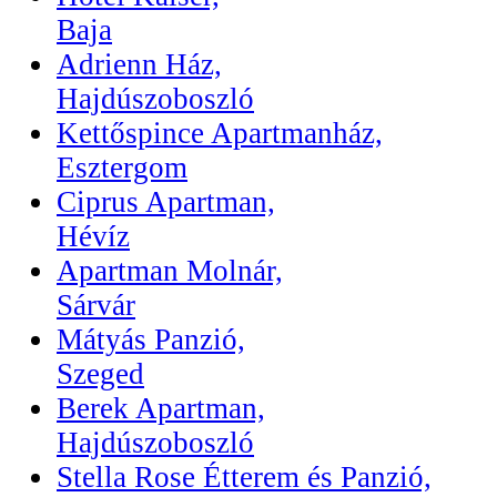
Baja
Adrienn Ház,
Hajdúszoboszló
Kettőspince Apartmanház,
Esztergom
Ciprus Apartman,
Hévíz
Apartman Molnár,
Sárvár
Mátyás Panzió,
Szeged
Berek Apartman,
Hajdúszoboszló
Stella Rose Étterem és Panzió,