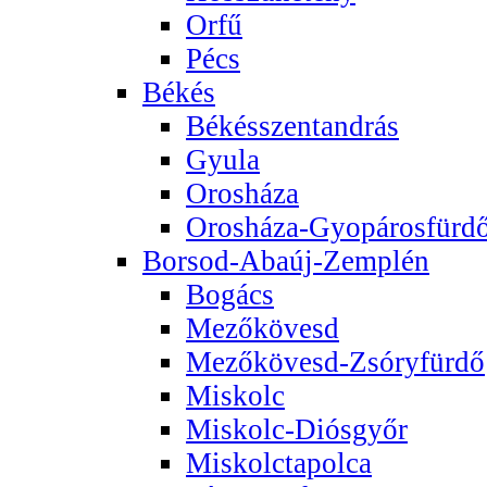
Orfű
Pécs
Békés
Békésszentandrás
Gyula
Orosháza
Orosháza-Gyopárosfürd
Borsod-Abaúj-Zemplén
Bogács
Mezőkövesd
Mezőkövesd-Zsóryfürdő
Miskolc
Miskolc-Diósgyőr
Miskolctapolca