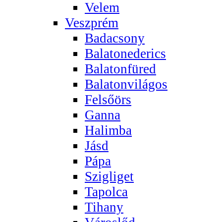
Velem
Veszprém
Badacsony
Balatonederics
Balatonfüred
Balatonvilágos
Felsőörs
Ganna
Halimba
Jásd
Pápa
Szigliget
Tapolca
Tihany