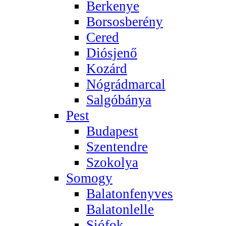
Berkenye
Borsosberény
Cered
Diósjenő
Kozárd
Nógrádmarcal
Salgóbánya
Pest
Budapest
Szentendre
Szokolya
Somogy
Balatonfenyves
Balatonlelle
Siófok