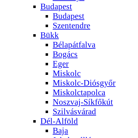
Budapest
Budapest
Szentendre
Bükk
Bélapátfalva
Bogács
Eger
Miskolc
Miskolc-Diósgyőr
Miskolctapolca
Noszvaj-Síkfőkút
Szilvásvárad
Dél-Alföld
Baja