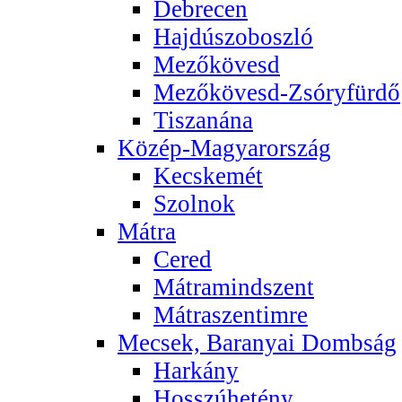
Debrecen
Hajdúszoboszló
Mezőkövesd
Mezőkövesd-Zsóryfürdő
Tiszanána
Közép-Magyarország
Kecskemét
Szolnok
Mátra
Cered
Mátramindszent
Mátraszentimre
Mecsek, Baranyai Dombság
Harkány
Hosszúhetény