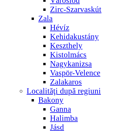
Városlőd
Zirc-Szarvaskút
Zala
Hévíz
Kehidakustány
Keszthely
Kistolmács
Nagykanizsa
Vaspör-Velence
Zalakaros
Localităţi după regiuni
Bakony
Ganna
Halimba
Jásd