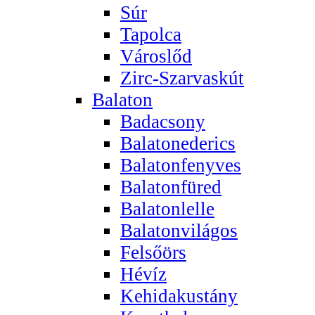
Súr
Tapolca
Városlőd
Zirc-Szarvaskút
Balaton
Badacsony
Balatonederics
Balatonfenyves
Balatonfüred
Balatonlelle
Balatonvilágos
Felsőörs
Hévíz
Kehidakustány