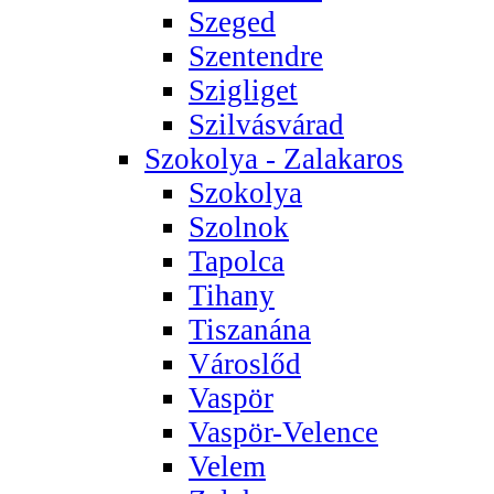
Szeged
Szentendre
Szigliget
Szilvásvárad
Szokolya - Zalakaros
Szokolya
Szolnok
Tapolca
Tihany
Tiszanána
Városlőd
Vaspör
Vaspör-Velence
Velem