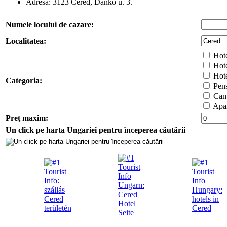
Adresa:
3123
Cered
,
Dankó u. 3.
Numele locului de cazare:
Localitatea:
Hotel
Hotel
Hote
Categoria:
Pens
Cam
Apar
Preţ maxim:
Un click pe harta Ungariei pentru începerea căutării