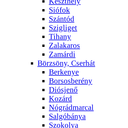
Keszthely
Siófok
Szántód
Szigliget
Tihany
Zalakaros
Zamárdi
Börzsöny, Cserhát
Berkenye
Borsosberény
Diósjenő
Kozárd
Nógrádmarcal
Salgóbánya
Szokolya