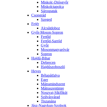
Miskolc-Diósgyőr
Miskolctapolca
Sárospatak
Csongrád
Szeged
Fejér
Alcsútdoboz
Győr-Moson-Sopron
Fertőd
Fertőd-Sarród
Győr
Mosonmagyaróvár
Sopron
Hajdú-Bihar
Debrecen
Hajdúszoboszló
Heves
Bélapátfalva
Eger
Mátramindszent
Mátraszentimre
Noszvaj-Síkfőkút
Szilvásvárad
Tiszanána
Jász-Nagykun-Szolnok