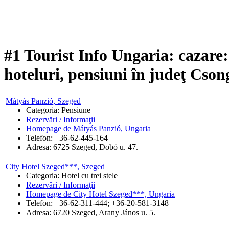
#1 Tourist Info Ungaria: cazare
hoteluri, pensiuni în judeţ Cso
Mátyás Panzió
, Szeged
Categoria: Pensiune
Rezervări / Informaţii
Homepage de Mátyás Panzió, Ungaria
Telefon: +36-62-445-164
Adresa:
6725
Szeged
,
Dobó u. 47.
City Hotel Szeged***
, Szeged
Categoria: Hotel cu trei stele
Rezervări / Informaţii
Homepage de City Hotel Szeged***, Ungaria
Telefon: +36-62-311-444; +36-20-581-3148
Adresa:
6720
Szeged
,
Arany János u. 5.