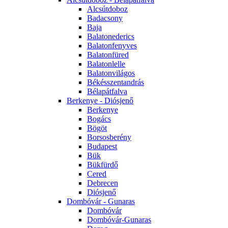
Alcsútdoboz
Badacsony
Baja
Balatonederics
Balatonfenyves
Balatonfüred
Balatonlelle
Balatonvilágos
Békésszentandrás
Bélapátfalva
Berkenye - Diósjenő
Berkenye
Bogács
Bögöt
Borsosberény
Budapest
Bük
Bükfürdő
Cered
Debrecen
Diósjenő
Dombóvár - Gunaras
Dombóvár
Dombóvár-Gunaras