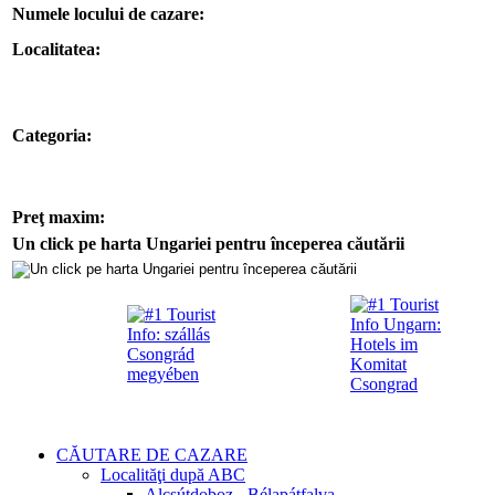
Numele locului de cazare:
Localitatea:
Categoria:
Preţ maxim:
Un click pe harta Ungariei pentru începerea căutării
CĂUTARE DE CAZARE
Localităţi după ABC
Alcsútdoboz - Bélapátfalva