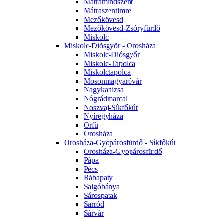
Mátramindszent
Mátraszentimre
Mezőkövesd
Mezőkövesd-Zsóryfürdő
Miskolc
Miskolc-Diósgyőr - Orosháza
Miskolc-Diósgyőr
Miskolc-Tapolca
Miskolctapolca
Mosonmagyaróvár
Nagykanizsa
Nógrádmarcal
Noszvaj-Síkfőkút
Nyíregyháza
Orfű
Orosháza
Orosháza-Gyopárosfürdő - Síkfőkút
Orosháza-Gyopárosfürdő
Pápa
Pécs
Rábapaty
Salgóbánya
Sárospatak
Sarród
Sárvár