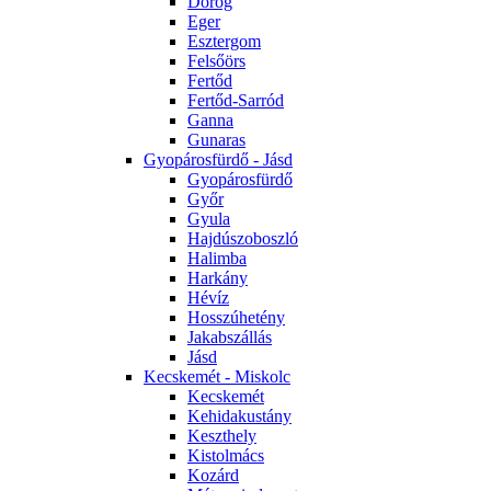
Dorog
Eger
Esztergom
Felsőörs
Fertőd
Fertőd-Sarród
Ganna
Gunaras
Gyopárosfürdő - Jásd
Gyopárosfürdő
Győr
Gyula
Hajdúszoboszló
Halimba
Harkány
Hévíz
Hosszúhetény
Jakabszállás
Jásd
Kecskemét - Miskolc
Kecskemét
Kehidakustány
Keszthely
Kistolmács
Kozárd