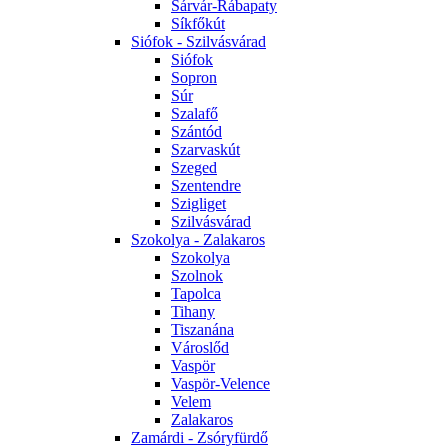
Sárvár-Rábapaty
Síkfőkút
Siófok - Szilvásvárad
Siófok
Sopron
Súr
Szalafő
Szántód
Szarvaskút
Szeged
Szentendre
Szigliget
Szilvásvárad
Szokolya - Zalakaros
Szokolya
Szolnok
Tapolca
Tihany
Tiszanána
Városlőd
Vaspör
Vaspör-Velence
Velem
Zalakaros
Zamárdi - Zsóryfürdő