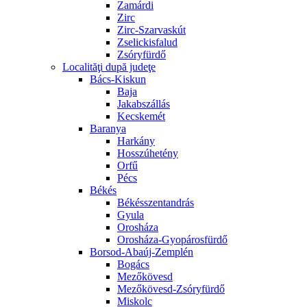
Zamárdi
Zirc
Zirc-Szarvaskút
Zselickisfalud
Zsóryfürdő
Localităţi după judeţe
Bács-Kiskun
Baja
Jakabszállás
Kecskemét
Baranya
Harkány
Hosszúhetény
Orfű
Pécs
Békés
Békésszentandrás
Gyula
Orosháza
Orosháza-Gyopárosfürdő
Borsod-Abaúj-Zemplén
Bogács
Mezőkövesd
Mezőkövesd-Zsóryfürdő
Miskolc