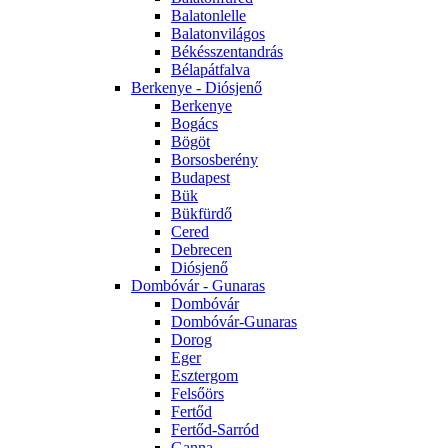
Balatonlelle
Balatonvilágos
Békésszentandrás
Bélapátfalva
Berkenye - Diósjenő
Berkenye
Bogács
Bögöt
Borsosberény
Budapest
Bük
Bükfürdő
Cered
Debrecen
Diósjenő
Dombóvár - Gunaras
Dombóvár
Dombóvár-Gunaras
Dorog
Eger
Esztergom
Felsőörs
Fertőd
Fertőd-Sarród
Ganna