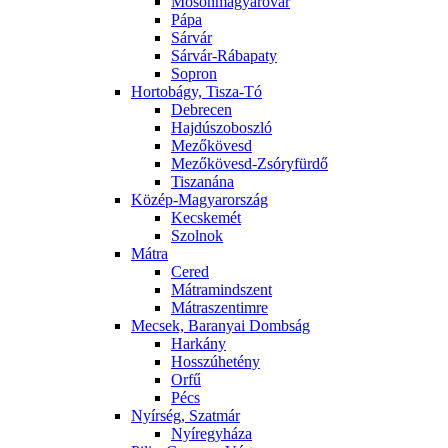
Mosonmagyaróvár
Pápa
Sárvár
Sárvár-Rábapaty
Sopron
Hortobágy, Tisza-Tó
Debrecen
Hajdúszoboszló
Mezőkövesd
Mezőkövesd-Zsóryfürdő
Tiszanána
Közép-Magyarország
Kecskemét
Szolnok
Mátra
Cered
Mátramindszent
Mátraszentimre
Mecsek, Baranyai Dombság
Harkány
Hosszúhetény
Orfű
Pécs
Nyírség, Szatmár
Nyíregyháza