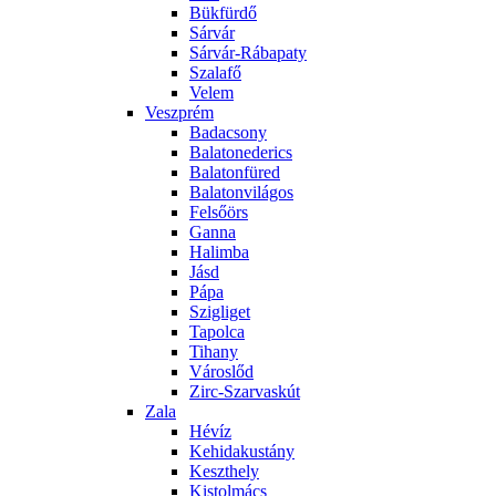
Bükfürdő
Sárvár
Sárvár-Rábapaty
Szalafő
Velem
Veszprém
Badacsony
Balatonederics
Balatonfüred
Balatonvilágos
Felsőörs
Ganna
Halimba
Jásd
Pápa
Szigliget
Tapolca
Tihany
Városlőd
Zirc-Szarvaskút
Zala
Hévíz
Kehidakustány
Keszthely
Kistolmács