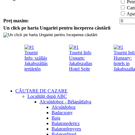
Pens
Cam
Apar
Preţ maxim:
Un click pe harta Ungariei pentru începerea căutării
CĂUTARE DE CAZARE
Localităţi după ABC
Alcsútdoboz - Bélapátfalva
Alcsútdoboz
Badacsony
Baja
Balatonederics
Balatonfenyves
Balatonfüred