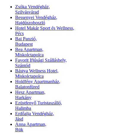
Zsóka Vendégház,
Szilvásvárad
Bessenyei Vendégház,
Hajdúszoboszló
Hotel Makár Sport és Wellness,
Pécs
Bai Panzió,
Budapest
Bea Apartman,
Miskolctapolca
Favorit Ifjúsági Szálláshely,
Szántód
Bástya Wellness Hotel,
Miskolctapolca
Holdfény Apartmanház,
Balatonfüred
Hesz Apartman,
Harkány
Ezüstfenyő Turistaszálló,
Halimba
Erdőalja Vendégház,
Jásd
Anna Apartman,
Bük