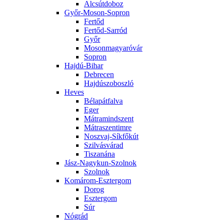
Alcsútdoboz
Győr-Moson-Sopron
Fertőd
Fertőd-Sarród
Győr
Mosonmagyaróvár
Sopron
Hajdú-Bihar
Debrecen
Hajdúszoboszló
Heves
Bélapátfalva
Eger
Mátramindszent
Mátraszentimre
Noszvaj-Síkfőkút
Szilvásvárad
Tiszanána
Jász-Nagykun-Szolnok
Szolnok
Komárom-Esztergom
Dorog
Esztergom
Súr
Nógrád