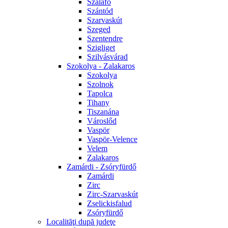
Szalafő
Szántód
Szarvaskút
Szeged
Szentendre
Szigliget
Szilvásvárad
Szokolya - Zalakaros
Szokolya
Szolnok
Tapolca
Tihany
Tiszanána
Városlőd
Vaspör
Vaspör-Velence
Velem
Zalakaros
Zamárdi - Zsóryfürdő
Zamárdi
Zirc
Zirc-Szarvaskút
Zselickisfalud
Zsóryfürdő
Localităţi după judeţe