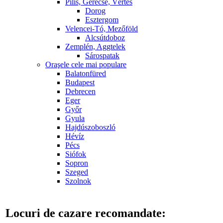
Pilis, Gerecse, Vértes
Dorog
Esztergom
Velencei-Tó, Mezőföld
Alcsútdoboz
Zemplén, Aggtelek
Sárospatak
Oraşele cele mai populare
Balatonfüred
Budapest
Debrecen
Eger
Győr
Gyula
Hajdúszoboszló
Hévíz
Pécs
Siófok
Sopron
Szeged
Szolnok
Locuri de cazare recomandate: