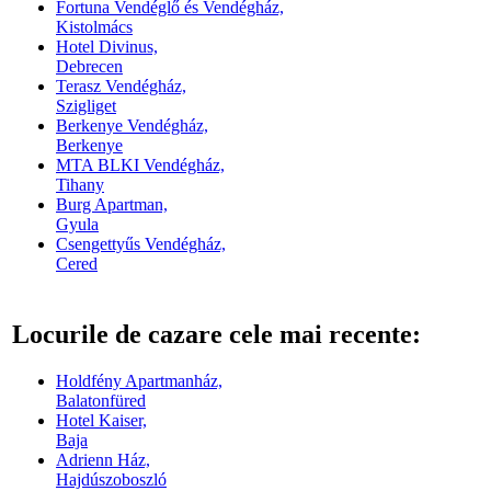
Fortuna Vendéglő és Vendégház,
Kistolmács
Hotel Divinus,
Debrecen
Terasz Vendégház,
Szigliget
Berkenye Vendégház,
Berkenye
MTA BLKI Vendégház,
Tihany
Burg Apartman,
Gyula
Csengettyűs Vendégház,
Cered
Locurile de cazare cele mai recente:
Holdfény Apartmanház,
Balatonfüred
Hotel Kaiser,
Baja
Adrienn Ház,
Hajdúszoboszló