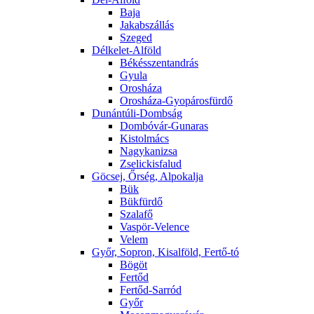
Baja
Jakabszállás
Szeged
Délkelet-Alföld
Békésszentandrás
Gyula
Orosháza
Orosháza-Gyopárosfürdő
Dunántúli-Dombság
Dombóvár-Gunaras
Kistolmács
Nagykanizsa
Zselickisfalud
Göcsej, Őrség, Alpokalja
Bük
Bükfürdő
Szalafő
Vaspör-Velence
Velem
Győr, Sopron, Kisalföld, Fertő-tó
Bögöt
Fertőd
Fertőd-Sarród
Győr