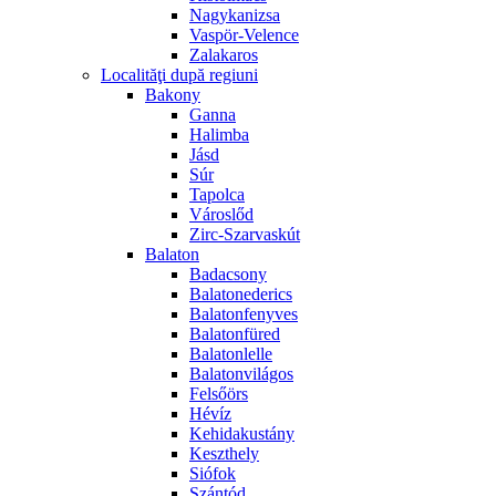
Nagykanizsa
Vaspör-Velence
Zalakaros
Localităţi după regiuni
Bakony
Ganna
Halimba
Jásd
Súr
Tapolca
Városlőd
Zirc-Szarvaskút
Balaton
Badacsony
Balatonederics
Balatonfenyves
Balatonfüred
Balatonlelle
Balatonvilágos
Felsőörs
Hévíz
Kehidakustány
Keszthely
Siófok
Szántód