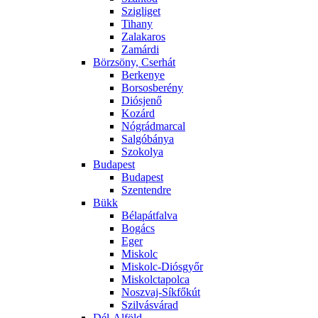
Szigliget
Tihany
Zalakaros
Zamárdi
Börzsöny, Cserhát
Berkenye
Borsosberény
Diósjenő
Kozárd
Nógrádmarcal
Salgóbánya
Szokolya
Budapest
Budapest
Szentendre
Bükk
Bélapátfalva
Bogács
Eger
Miskolc
Miskolc-Diósgyőr
Miskolctapolca
Noszvaj-Síkfőkút
Szilvásvárad
Dél-Alföld