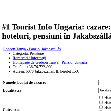
#1 Tourist Info Ungaria: cazare
hoteluri, pensiuni în Jakabszáll
Gedeon Tanya - Panzió
, Jakabszállás
Categoria: Pensiune
Rezervări / Informaţii
Homepage de Gedeon Tanya - Panzió, Ungaria
Telefon: +36-76-722-800
Adresa:
6078
Jakabszállás
,
II. kerület 150.
Numele locului de cazare:
Localitatea:
Hotel
Hotel
Hote
Categoria: