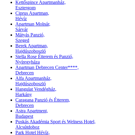
Kettőspince Apartmanház,
Esztergom
Ciprus Apartman,
Hévíz
Apartman Molnár,
Sárvár
Mátyás Panzió,
Szeged
Berek Apartman,
Hajdúszoboszló
Stella Rose Étterem és Panzió,
Nyíregyháza
Apartman Debrecen Center****,
Debrecen
Alfa Apartmanház,
Hajdúszoboszló
Hangulat Vendégház,
Harkány
Caragana Panzió és Étterem,
Debrecen
Astra Apartment,
Budapest
Puskás Akadémia Sport és Welness Hotel,
Alcsútdoboz
Park Hotel Hévíz,