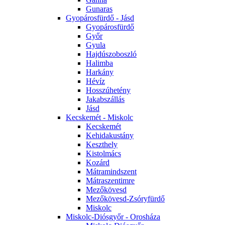
Gunaras
Gyopárosfürdő - Jásd
Gyopárosfürdő
Győr
Gyula
Hajdúszoboszló
Halimba
Harkány
Hévíz
Hosszúhetény
Jakabszállás
Jásd
Kecskemét - Miskolc
Kecskemét
Kehidakustány
Keszthely
Kistolmács
Kozárd
Mátramindszent
Mátraszentimre
Mezőkövesd
Mezőkövesd-Zsóryfürdő
Miskolc
Miskolc-Diósgyőr - Orosháza