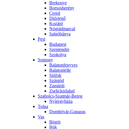
Berkenye
Borsosberény
Cered
Diósjenő
Kozárd
Nógrádmarcal
Salgóbánya
Pest
Budapest
Szentendre
Szokolya
Somogy
Balatonfenyves
Balatonlelle
Siófok
Szántód
Zamárdi
Zselickisfalud
Szabolcs-Szatmár-Bereg
Nyíregyháza
Tolna
Dombóvár-Gunaras
Vas
Bögöt
Bük