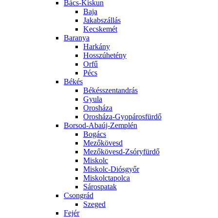
Bács-Kiskun
Baja
Jakabszállás
Kecskemét
Baranya
Harkány
Hosszúhetény
Orfű
Pécs
Békés
Békésszentandrás
Gyula
Orosháza
Orosháza-Gyopárosfürdő
Borsod-Abaúj-Zemplén
Bogács
Mezőkövesd
Mezőkövesd-Zsóryfürdő
Miskolc
Miskolc-Diósgyőr
Miskolctapolca
Sárospatak
Csongrád
Szeged
Fejér