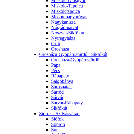
Miskolc-Diósgyőr
Miskolc-Tapolca
Miskolctapolca
Mosonmagyaróvár
Nagykanizsa
Nógrádmarcal
Noszvaj-Síkfőkút
Nyíregyháza
Orfű
Orosháza
Orosháza-Gyopárosfürdő - Síkfőkút
Orosháza-Gyopárosfürdő
Pápa
Pécs
Rábapaty
Salgóbánya
Sárospatak
Sarród
Sárvár
Sárvár-Rábapaty
Síkfőkút
Siófok - Szilvásvárad
Siófok
Sopron
Súr