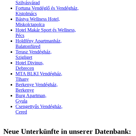
Szilvásvárad
Fortuna Vendéglő és Vendégház,
Kistolmács
Bástya Wellness Hotel,
Miskolctapolca
Hotel Makár Sport és Wellness,
Pécs
Holdfény Apartmanház,
Balatonfüred
Terasz Vendégház,
Szigliget
Hotel Divinus,
Debrecen
MTA BLKI Vendégház,
Tihany
Berkenye Vendégház,
Berkenye
Burg Apartman,
Gyula
Csengettyűs Vendégház,
Cered
Neue Unterkünfte in unserer Datenbank: