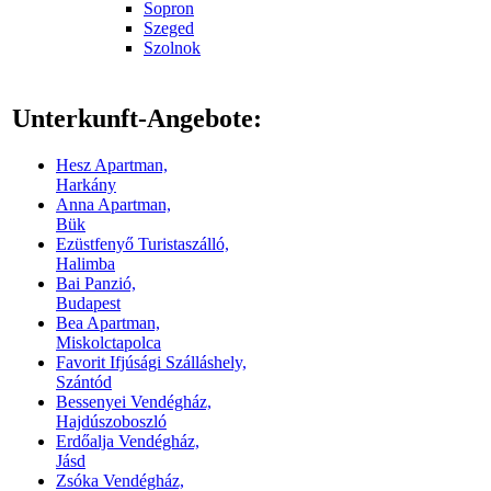
Sopron
Szeged
Szolnok
Unterkunft-Angebote:
Hesz Apartman,
Harkány
Anna Apartman,
Bük
Ezüstfenyő Turistaszálló,
Halimba
Bai Panzió,
Budapest
Bea Apartman,
Miskolctapolca
Favorit Ifjúsági Szálláshely,
Szántód
Bessenyei Vendégház,
Hajdúszoboszló
Erdőalja Vendégház,
Jásd
Zsóka Vendégház,