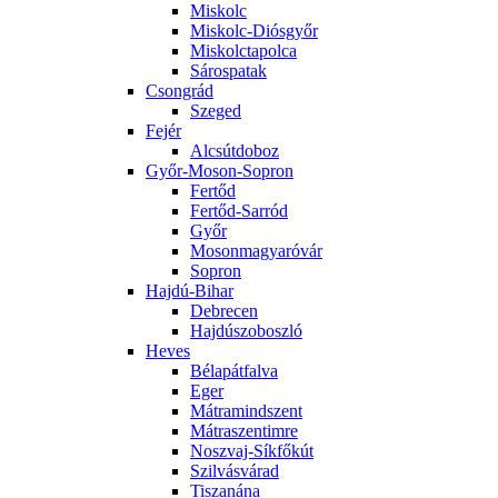
Miskolc
Miskolc-Diósgyőr
Miskolctapolca
Sárospatak
Csongrád
Szeged
Fejér
Alcsútdoboz
Győr-Moson-Sopron
Fertőd
Fertőd-Sarród
Győr
Mosonmagyaróvár
Sopron
Hajdú-Bihar
Debrecen
Hajdúszoboszló
Heves
Bélapátfalva
Eger
Mátramindszent
Mátraszentimre
Noszvaj-Síkfőkút
Szilvásvárad
Tiszanána