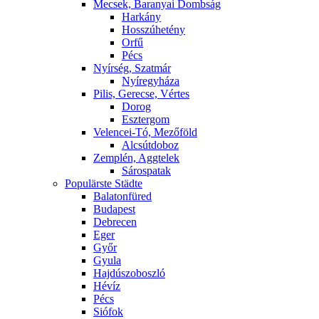
Mecsek, Baranyai Dombság
Harkány
Hosszúhetény
Orfű
Pécs
Nyírség, Szatmár
Nyíregyháza
Pilis, Gerecse, Vértes
Dorog
Esztergom
Velencei-Tó, Mezőföld
Alcsútdoboz
Zemplén, Aggtelek
Sárospatak
Populärste Städte
Balatonfüred
Budapest
Debrecen
Eger
Győr
Gyula
Hajdúszoboszló
Hévíz
Pécs
Siófok