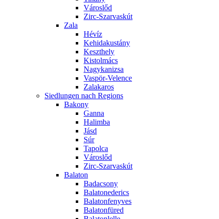
Városlőd
Zirc-Szarvaskút
Zala
Hévíz
Kehidakustány
Keszthely
Kistolmács
Nagykanizsa
Vaspör-Velence
Zalakaros
Siedlungen nach Regions
Bakony
Ganna
Halimba
Jásd
Súr
Tapolca
Városlőd
Zirc-Szarvaskút
Balaton
Badacsony
Balatonederics
Balatonfenyves
Balatonfüred
Balatonlelle