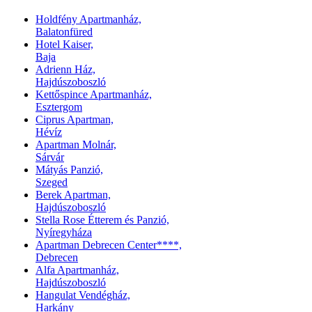
Holdfény Apartmanház,
Balatonfüred
Hotel Kaiser,
Baja
Adrienn Ház,
Hajdúszoboszló
Kettőspince Apartmanház,
Esztergom
Ciprus Apartman,
Hévíz
Apartman Molnár,
Sárvár
Mátyás Panzió,
Szeged
Berek Apartman,
Hajdúszoboszló
Stella Rose Étterem és Panzió,
Nyíregyháza
Apartman Debrecen Center****,
Debrecen
Alfa Apartmanház,
Hajdúszoboszló
Hangulat Vendégház,
Harkány