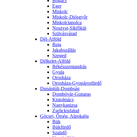
Bogács
Eger
Miskolc
Miskolc-Diósgyőr
Miskolctapolca
Noszvaj-Síkfőkút
Szilvásvárad
Dél-Alföld
Baja
Jakabszállás
Szeged
Délkelet-Alföld
Békésszentandrás
Gyula
Orosháza
Orosháza-Gyopárosfürdő
Dunántúli-Dombság
Dombóvár-Gunaras
Kistolmács
Nagykanizsa
Zselickisfalud
Göcsej, Őrség, Alpokalja
Bük
Bükfürdő
Szalafő