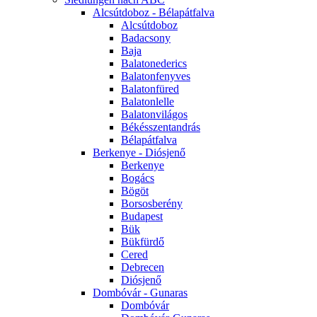
Alcsútdoboz - Bélapátfalva
Alcsútdoboz
Badacsony
Baja
Balatonederics
Balatonfenyves
Balatonfüred
Balatonlelle
Balatonvilágos
Békésszentandrás
Bélapátfalva
Berkenye - Diósjenő
Berkenye
Bogács
Bögöt
Borsosberény
Budapest
Bük
Bükfürdő
Cered
Debrecen
Diósjenő
Dombóvár - Gunaras
Dombóvár