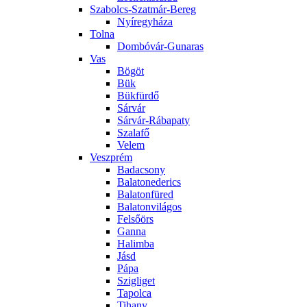
Szabolcs-Szatmár-Bereg
Nyíregyháza
Tolna
Dombóvár-Gunaras
Vas
Bögöt
Bük
Bükfürdő
Sárvár
Sárvár-Rábapaty
Szalafő
Velem
Veszprém
Badacsony
Balatonederics
Balatonfüred
Balatonvilágos
Felsőörs
Ganna
Halimba
Jásd
Pápa
Szigliget
Tapolca
Tihany