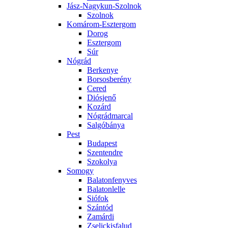
Jász-Nagykun-Szolnok
Szolnok
Komárom-Esztergom
Dorog
Esztergom
Súr
Nógrád
Berkenye
Borsosberény
Cered
Diósjenő
Kozárd
Nógrádmarcal
Salgóbánya
Pest
Budapest
Szentendre
Szokolya
Somogy
Balatonfenyves
Balatonlelle
Siófok
Szántód
Zamárdi
Zselickisfalud