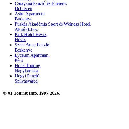
Caragana Panzió és Étterem,
Debrecen
Astra Apartment,
Budapest
Puskás Akadémia Sport és Welness Hotel,
Alcsútdoboz
Park Hotel Hévíz,
Hévíz
Szent Anna Panzió,
Berkenye
Lyceum Apartman,
Pécs
Hotel Touring,
Nagykanizsa
Hegyi Panzió,
Szilvásvárad
© #1 Tourist Info, 1997-2026.