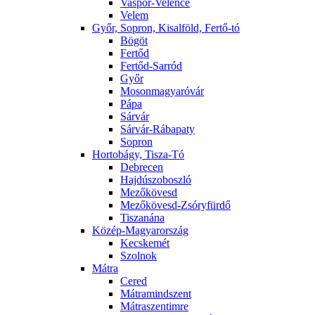
Vaspör-Velence
Velem
Győr, Sopron, Kisalföld, Fertő-tó
Bögöt
Fertőd
Fertőd-Sarród
Győr
Mosonmagyaróvár
Pápa
Sárvár
Sárvár-Rábapaty
Sopron
Hortobágy, Tisza-Tó
Debrecen
Hajdúszoboszló
Mezőkövesd
Mezőkövesd-Zsóryfürdő
Tiszanána
Közép-Magyarország
Kecskemét
Szolnok
Mátra
Cered
Mátramindszent
Mátraszentimre