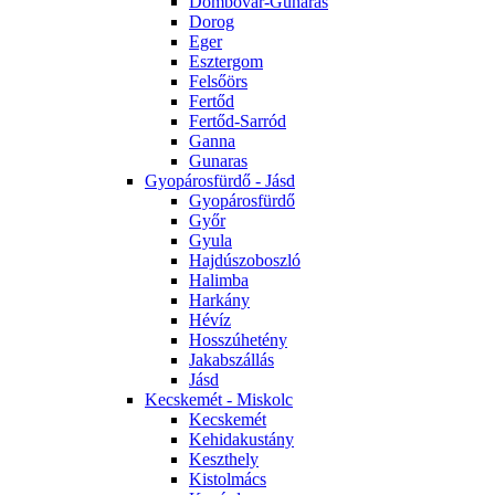
Dombóvár-Gunaras
Dorog
Eger
Esztergom
Felsőörs
Fertőd
Fertőd-Sarród
Ganna
Gunaras
Gyopárosfürdő - Jásd
Gyopárosfürdő
Győr
Gyula
Hajdúszoboszló
Halimba
Harkány
Hévíz
Hosszúhetény
Jakabszállás
Jásd
Kecskemét - Miskolc
Kecskemét
Kehidakustány
Keszthely
Kistolmács