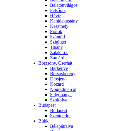
Balatonvilágos
Felsőörs
Hévíz
Kehidakustány
Keszthely
Siófok
Szántód
Szigliget
Tihany
Zalakaros
Zamárdi
Börzsöny, Cserhát
Berkenye
Borsosberény
Diósjenő
Kozárd
Nógrádmarcal
Salgóbánya
Szokolya
Budapest
Budapest
Szentendre
Bükk
Bélapátfalva