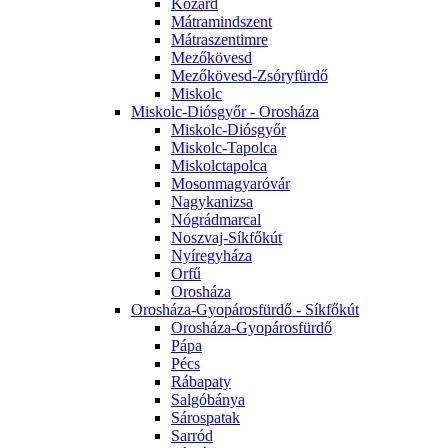
Kozárd
Mátramindszent
Mátraszentimre
Mezőkövesd
Mezőkövesd-Zsóryfürdő
Miskolc
Miskolc-Diósgyőr - Orosháza
Miskolc-Diósgyőr
Miskolc-Tapolca
Miskolctapolca
Mosonmagyaróvár
Nagykanizsa
Nógrádmarcal
Noszvaj-Síkfőkút
Nyíregyháza
Orfű
Orosháza
Orosháza-Gyopárosfürdő - Síkfőkút
Orosháza-Gyopárosfürdő
Pápa
Pécs
Rábapaty
Salgóbánya
Sárospatak
Sarród