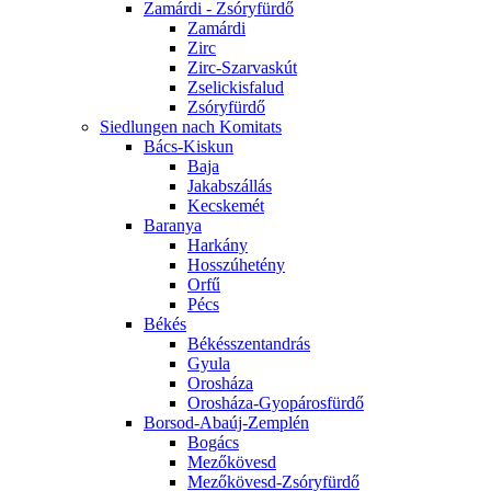
Zamárdi - Zsóryfürdő
Zamárdi
Zirc
Zirc-Szarvaskút
Zselickisfalud
Zsóryfürdő
Siedlungen nach Komitats
Bács-Kiskun
Baja
Jakabszállás
Kecskemét
Baranya
Harkány
Hosszúhetény
Orfű
Pécs
Békés
Békésszentandrás
Gyula
Orosháza
Orosháza-Gyopárosfürdő
Borsod-Abaúj-Zemplén
Bogács
Mezőkövesd
Mezőkövesd-Zsóryfürdő