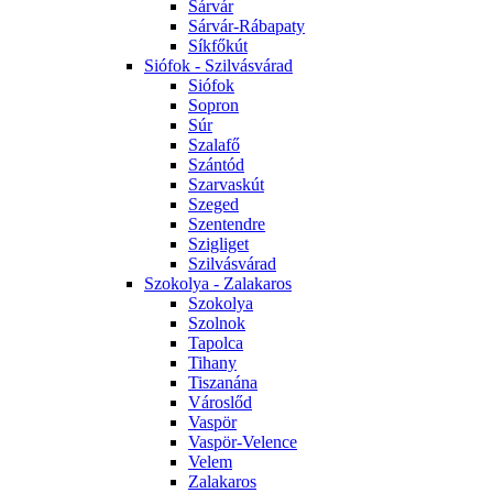
Sárvár
Sárvár-Rábapaty
Síkfőkút
Siófok - Szilvásvárad
Siófok
Sopron
Súr
Szalafő
Szántód
Szarvaskút
Szeged
Szentendre
Szigliget
Szilvásvárad
Szokolya - Zalakaros
Szokolya
Szolnok
Tapolca
Tihany
Tiszanána
Városlőd
Vaspör
Vaspör-Velence
Velem
Zalakaros