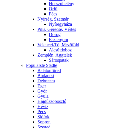
Hosszúhetény
Orfű
Pécs
Nyírség, Szatmár
Nyíregyháza
Pilis, Gerecse, Vértes
Dorog
Esztergom
Velencei-Tó, Mezőföld
Alcsútdoboz
Zemplén, Aggtelek
Sárospatak
Populärste Städte
Balatonfüred
Budapest
Debrecen
Eger
Győr
Gyula
Hajdúszoboszló
Hévíz
Pécs
Siófok
Sopron
Szeged