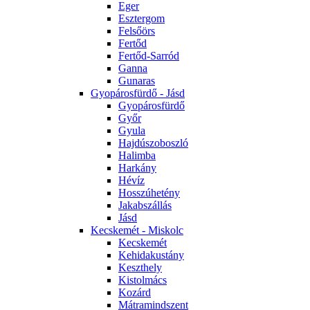
Eger
Esztergom
Felsőörs
Fertőd
Fertőd-Sarród
Ganna
Gunaras
Gyopárosfürdő - Jásd
Gyopárosfürdő
Győr
Gyula
Hajdúszoboszló
Halimba
Harkány
Hévíz
Hosszúhetény
Jakabszállás
Jásd
Kecskemét - Miskolc
Kecskemét
Kehidakustány
Keszthely
Kistolmács
Kozárd
Mátramindszent