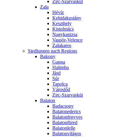
Zirc-Szarvaskút
Zala
Hévíz
Kehidakustány
Keszthely
Kistolmács
Nagykanizsa
Vaspör-Velence
Zalakaros
Siedlungen nach Regions
Bakony
Ganna
Halimba
Jásd
Súr
Tapolca
Városlőd
Zirc-Szarvaskút
Balaton
Badacsony
Balatonederics
Balatonfenyves
Balatonfüred
Balatonlelle
Balatonvilágos