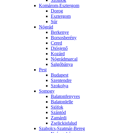
Szolnok
Komárom-Esztergom
Dorog
Esztergom
Súr
Nógrád
Berkenye
Borsosberény
Cered
Diósjenő
Kozárd
Nógrádmarcal
Salgóbánya
Pest
Budapest
Szentendre
Szokolya
Somogy
Balatonfenyves
Balatonlelle
Siófok
Szántód
Zamárdi
Zselickisfalud
Szabolcs-Szatmár-Bereg