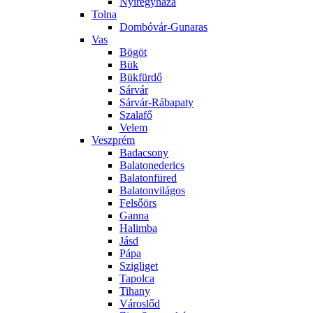
Nyíregyháza
Tolna
Dombóvár-Gunaras
Vas
Bögöt
Bük
Bükfürdő
Sárvár
Sárvár-Rábapaty
Szalafő
Velem
Veszprém
Badacsony
Balatonederics
Balatonfüred
Balatonvilágos
Felsőörs
Ganna
Halimba
Jásd
Pápa
Szigliget
Tapolca
Tihany
Városlőd