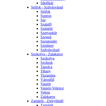
Síkfőkút
Siófok - Szilvásvárad
Siófok
Sopron
Súr
Szalafő
Szántód
Szarvaskút
Szeged
Szentendre
Szigliget
Szilvásvárad
Szokolya - Zalakaros
Szokolya
Szolnok
Tapolca
Tihany
Tiszanána
Városlőd
Vaspör
Vaspör-Velence
Velem
Zalakaros
Zamárdi - Zsóryfürdő
Zamárdi