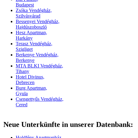
Budapest
Zsóka Vendégház,
Szilvásvárad
Bessenyei Vendégház,
Hajdúszoboszló
Hesz Apartman,
Harkány
Terasz Vendégház,
Szigliget
Berkenye Vendégház,
Berkenye
MTA BLKI Vendégház,
Tihany
Hotel Divinus,
Debrecen
Burg Apartman,
Gyula
Csengettyűs Vendégház,
Cered
Neue Unterkünfte in unserer Datenbank:
Holdfény Apartmanház,