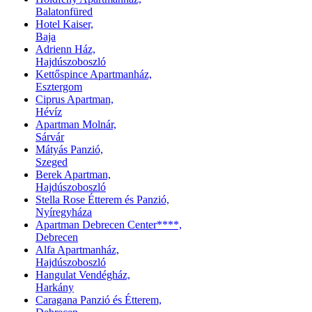
Balatonfüred
Hotel Kaiser,
Baja
Adrienn Ház,
Hajdúszoboszló
Kettőspince Apartmanház,
Esztergom
Ciprus Apartman,
Hévíz
Apartman Molnár,
Sárvár
Mátyás Panzió,
Szeged
Berek Apartman,
Hajdúszoboszló
Stella Rose Étterem és Panzió,
Nyíregyháza
Apartman Debrecen Center****,
Debrecen
Alfa Apartmanház,
Hajdúszoboszló
Hangulat Vendégház,
Harkány
Caragana Panzió és Étterem,