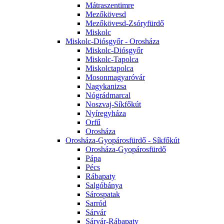
Mátraszentimre
Mezőkövesd
Mezőkövesd-Zsóryfürdő
Miskolc
Miskolc-Diósgyőr - Orosháza
Miskolc-Diósgyőr
Miskolc-Tapolca
Miskolctapolca
Mosonmagyaróvár
Nagykanizsa
Nógrádmarcal
Noszvaj-Síkfőkút
Nyíregyháza
Orfű
Orosháza
Orosháza-Gyopárosfürdő - Síkfőkút
Orosháza-Gyopárosfürdő
Pápa
Pécs
Rábapaty
Salgóbánya
Sárospatak
Sarród
Sárvár
Sárvár-Rábapaty