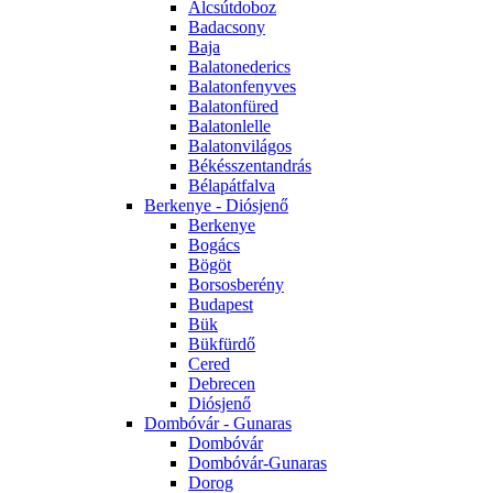
Alcsútdoboz
Badacsony
Baja
Balatonederics
Balatonfenyves
Balatonfüred
Balatonlelle
Balatonvilágos
Békésszentandrás
Bélapátfalva
Berkenye - Diósjenő
Berkenye
Bogács
Bögöt
Borsosberény
Budapest
Bük
Bükfürdő
Cered
Debrecen
Diósjenő
Dombóvár - Gunaras
Dombóvár
Dombóvár-Gunaras
Dorog