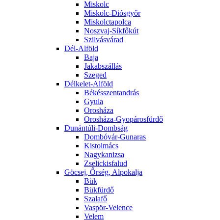
Miskolc
Miskolc-Diósgyőr
Miskolctapolca
Noszvaj-Síkfőkút
Szilvásvárad
Dél-Alföld
Baja
Jakabszállás
Szeged
Délkelet-Alföld
Békésszentandrás
Gyula
Orosháza
Orosháza-Gyopárosfürdő
Dunántúli-Dombság
Dombóvár-Gunaras
Kistolmács
Nagykanizsa
Zselickisfalud
Göcsej, Őrség, Alpokalja
Bük
Bükfürdő
Szalafő
Vaspör-Velence
Velem