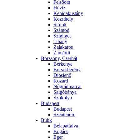
Felsőörs
Hévíz
Kehidakustány
Keszthely
Siófok
Szántód
Szigliget
Tihany
Zalakaros
Zamárdi
Börzsöny, Cserhát
Berkenye
Borsosberény
Diósjenő
Kozárd
Nógrádmarcal
Salgóbánya
Szokolya
Budapest
Budapest
Szentendre
Bükk
Bélapátfalva
Bogács
Eger