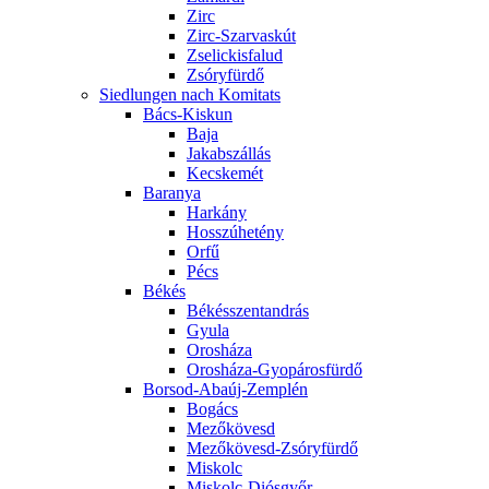
Zirc
Zirc-Szarvaskút
Zselickisfalud
Zsóryfürdő
Siedlungen nach Komitats
Bács-Kiskun
Baja
Jakabszállás
Kecskemét
Baranya
Harkány
Hosszúhetény
Orfű
Pécs
Békés
Békésszentandrás
Gyula
Orosháza
Orosháza-Gyopárosfürdő
Borsod-Abaúj-Zemplén
Bogács
Mezőkövesd
Mezőkövesd-Zsóryfürdő
Miskolc
Miskolc-Diósgyőr