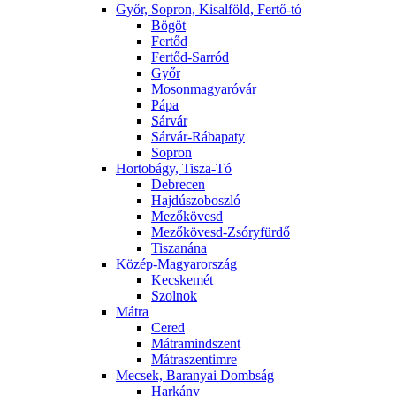
Győr, Sopron, Kisalföld, Fertő-tó
Bögöt
Fertőd
Fertőd-Sarród
Győr
Mosonmagyaróvár
Pápa
Sárvár
Sárvár-Rábapaty
Sopron
Hortobágy, Tisza-Tó
Debrecen
Hajdúszoboszló
Mezőkövesd
Mezőkövesd-Zsóryfürdő
Tiszanána
Közép-Magyarország
Kecskemét
Szolnok
Mátra
Cered
Mátramindszent
Mátraszentimre
Mecsek, Baranyai Dombság
Harkány