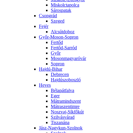
Miskolctapolca
Sárospatak
Csongrád
Szeged
Fejér
Alcsútdoboz
Győr-Moson-Sopron
Fertőd
Fertőd-Sarród
Győr
Mosonmagyaróvár
Sopron
Hajdú-Bihar
Debrecen
Hajdúszoboszló
Heves
Bélapátfalva
Eger
Mátramindszent
Mátraszentimre
Noszvaj-Síkfőkút
Szilvásvárad
Tiszanána
Jász-Nagykun-Szolnok