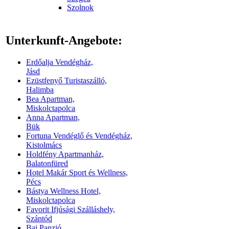
Szolnok
Unterkunft-Angebote:
Erdőalja Vendégház,
Jásd
Ezüstfenyő Turistaszálló,
Halimba
Bea Apartman,
Miskolctapolca
Anna Apartman,
Bük
Fortuna Vendéglő és Vendégház,
Kistolmács
Holdfény Apartmanház,
Balatonfüred
Hotel Makár Sport és Wellness,
Pécs
Bástya Wellness Hotel,
Miskolctapolca
Favorit Ifjúsági Szálláshely,
Szántód
Bai Panzió,