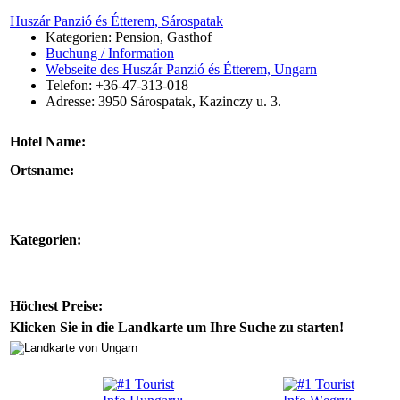
Huszár Panzió és Étterem
, Sárospatak
Kategorien: Pension, Gasthof
Buchung / Information
Webseite des Huszár Panzió és Étterem, Ungarn
Telefon: +36-47-313-018
Adresse:
3950
Sárospatak
,
Kazinczy u. 3.
Hotel Name:
Ortsname:
Kategorien:
Höchest Preise:
Klicken Sie in die Landkarte um Ihre Suche zu starten!