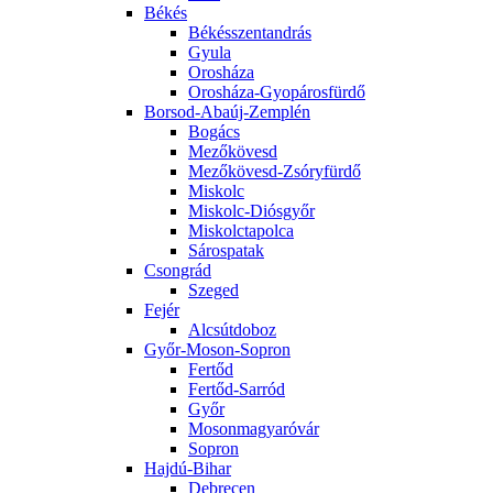
Békés
Békésszentandrás
Gyula
Orosháza
Orosháza-Gyopárosfürdő
Borsod-Abaúj-Zemplén
Bogács
Mezőkövesd
Mezőkövesd-Zsóryfürdő
Miskolc
Miskolc-Diósgyőr
Miskolctapolca
Sárospatak
Csongrád
Szeged
Fejér
Alcsútdoboz
Győr-Moson-Sopron
Fertőd
Fertőd-Sarród
Győr
Mosonmagyaróvár
Sopron
Hajdú-Bihar
Debrecen