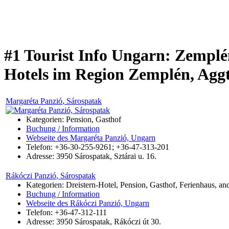
#1 Tourist Info Ungarn: Zemplé
Hotels im Region Zemplén, Agg
Margaréta Panzió
, Sárospatak
Kategorien: Pension, Gasthof
Buchung / Information
Webseite des Margaréta Panzió, Ungarn
Telefon: +36-30-255-9261; +36-47-313-201
Adresse:
3950
Sárospatak
,
Sztárai u. 16.
Rákóczi Panzió
, Sárospatak
Kategorien: Dreistern-Hotel, Pension, Gasthof, Ferienhaus, an
Buchung / Information
Webseite des Rákóczi Panzió, Ungarn
Telefon: +36-47-312-111
Adresse:
3950
Sárospatak
,
Rákóczi út 30.