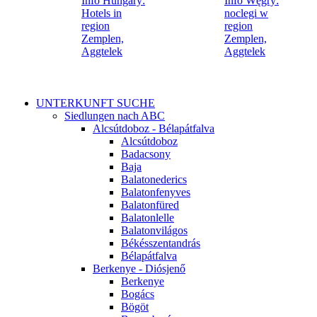
UNTERKUNFT SUCHE
Siedlungen nach ABC
Alcsútdoboz - Bélapátfalva
Alcsútdoboz
Badacsony
Baja
Balatonederics
Balatonfenyves
Balatonfüred
Balatonlelle
Balatonvilágos
Békésszentandrás
Bélapátfalva
Berkenye - Diósjenő
Berkenye
Bogács
Bögöt