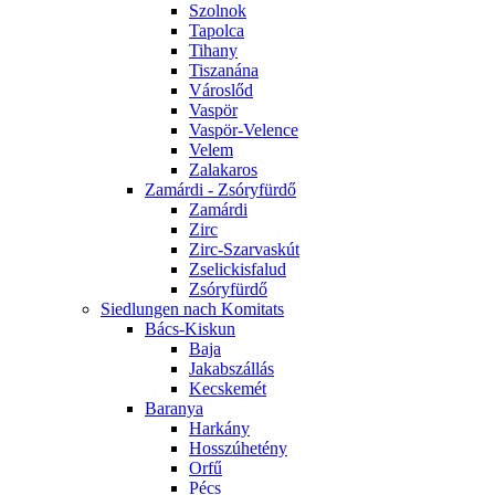
Szolnok
Tapolca
Tihany
Tiszanána
Városlőd
Vaspör
Vaspör-Velence
Velem
Zalakaros
Zamárdi - Zsóryfürdő
Zamárdi
Zirc
Zirc-Szarvaskút
Zselickisfalud
Zsóryfürdő
Siedlungen nach Komitats
Bács-Kiskun
Baja
Jakabszállás
Kecskemét
Baranya
Harkány
Hosszúhetény
Orfű
Pécs