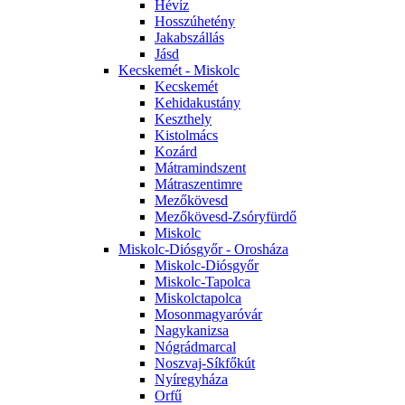
Hévíz
Hosszúhetény
Jakabszállás
Jásd
Kecskemét - Miskolc
Kecskemét
Kehidakustány
Keszthely
Kistolmács
Kozárd
Mátramindszent
Mátraszentimre
Mezőkövesd
Mezőkövesd-Zsóryfürdő
Miskolc
Miskolc-Diósgyőr - Orosháza
Miskolc-Diósgyőr
Miskolc-Tapolca
Miskolctapolca
Mosonmagyaróvár
Nagykanizsa
Nógrádmarcal
Noszvaj-Síkfőkút
Nyíregyháza
Orfű