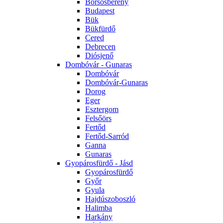
Borsosberény
Budapest
Bük
Bükfürdő
Cered
Debrecen
Diósjenő
Dombóvár - Gunaras
Dombóvár
Dombóvár-Gunaras
Dorog
Eger
Esztergom
Felsőörs
Fertőd
Fertőd-Sarród
Ganna
Gunaras
Gyopárosfürdő - Jásd
Gyopárosfürdő
Győr
Gyula
Hajdúszoboszló
Halimba
Harkány