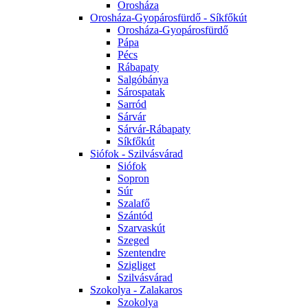
Orosháza
Orosháza-Gyopárosfürdő - Síkfőkút
Orosháza-Gyopárosfürdő
Pápa
Pécs
Rábapaty
Salgóbánya
Sárospatak
Sarród
Sárvár
Sárvár-Rábapaty
Síkfőkút
Siófok - Szilvásvárad
Siófok
Sopron
Súr
Szalafő
Szántód
Szarvaskút
Szeged
Szentendre
Szigliget
Szilvásvárad
Szokolya - Zalakaros
Szokolya