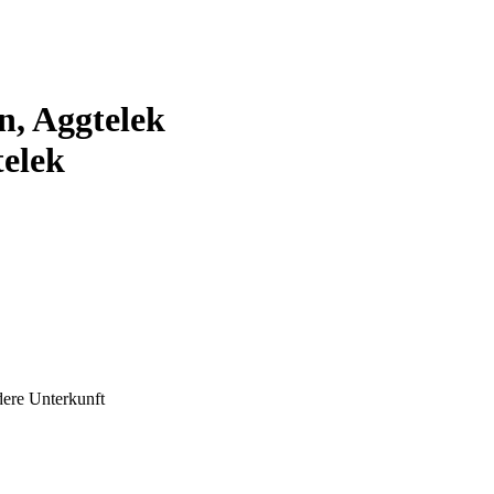
n, Aggtelek
telek
dere Unterkunft