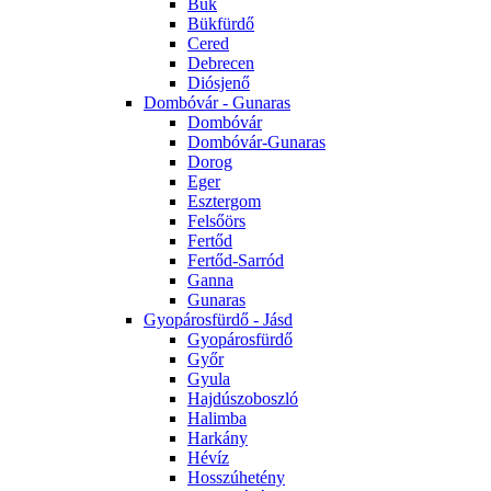
Bük
Bükfürdő
Cered
Debrecen
Diósjenő
Dombóvár - Gunaras
Dombóvár
Dombóvár-Gunaras
Dorog
Eger
Esztergom
Felsőörs
Fertőd
Fertőd-Sarród
Ganna
Gunaras
Gyopárosfürdő - Jásd
Gyopárosfürdő
Győr
Gyula
Hajdúszoboszló
Halimba
Harkány
Hévíz
Hosszúhetény