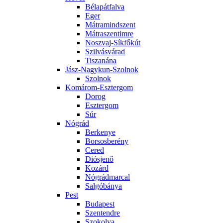
Bélapátfalva
Eger
Mátramindszent
Mátraszentimre
Noszvaj-Síkfőkút
Szilvásvárad
Tiszanána
Jász-Nagykun-Szolnok
Szolnok
Komárom-Esztergom
Dorog
Esztergom
Súr
Nógrád
Berkenye
Borsosberény
Cered
Diósjenő
Kozárd
Nógrádmarcal
Salgóbánya
Pest
Budapest
Szentendre
Szokolya