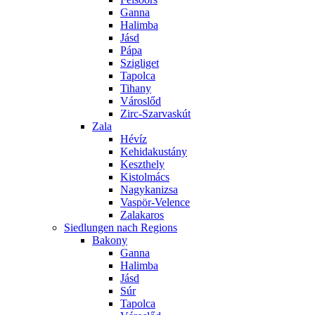
Ganna
Halimba
Jásd
Pápa
Szigliget
Tapolca
Tihany
Városlőd
Zirc-Szarvaskút
Zala
Hévíz
Kehidakustány
Keszthely
Kistolmács
Nagykanizsa
Vaspör-Velence
Zalakaros
Siedlungen nach Regions
Bakony
Ganna
Halimba
Jásd
Súr
Tapolca