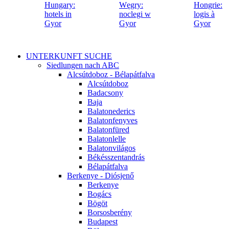
UNTERKUNFT SUCHE
Siedlungen nach ABC
Alcsútdoboz - Bélapátfalva
Alcsútdoboz
Badacsony
Baja
Balatonederics
Balatonfenyves
Balatonfüred
Balatonlelle
Balatonvilágos
Békésszentandrás
Bélapátfalva
Berkenye - Diósjenő
Berkenye
Bogács
Bögöt
Borsosberény
Budapest