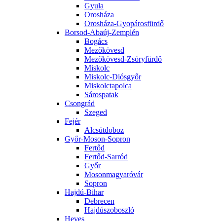
Gyula
Orosháza
Orosháza-Gyopárosfürdő
Borsod-Abaúj-Zemplén
Bogács
Mezőkövesd
Mezőkövesd-Zsóryfürdő
Miskolc
Miskolc-Diósgyőr
Miskolctapolca
Sárospatak
Csongrád
Szeged
Fejér
Alcsútdoboz
Győr-Moson-Sopron
Fertőd
Fertőd-Sarród
Győr
Mosonmagyaróvár
Sopron
Hajdú-Bihar
Debrecen
Hajdúszoboszló
Heves