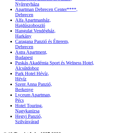
Nyíregyháza
Apartman Debrecen Center****,
Debrecen
Alfa Apartmanház,
Hajdúszoboszló
Hangulat Vendégház,
Harkány
Caragana Panzió és Étterem,
Debrecen
Astra Apartment,
Budapest
Puskás Akadémia Sport és Welness Hotel,
Alcsútdoboz
Park Hotel Hévíz,
Hévíz
Szent Anna Panzió,
Berkenye
Lyceum Apartman,
Pécs
Hotel Touring,
Nagykanizsa
Hegyi Panzió,
Szilvásvárad