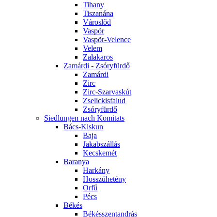
Tihany
Tiszanána
Városlőd
Vaspör
Vaspör-Velence
Velem
Zalakaros
Zamárdi - Zsóryfürdő
Zamárdi
Zirc
Zirc-Szarvaskút
Zselickisfalud
Zsóryfürdő
Siedlungen nach Komitats
Bács-Kiskun
Baja
Jakabszállás
Kecskemét
Baranya
Harkány
Hosszúhetény
Orfű
Pécs
Békés
Békésszentandrás