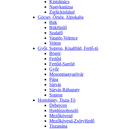
Kistolmács
Nagykanizsa
Zselickisfalud
Göcsej, Őrség, Alpokalja
Bük
Bükfürdő
Szalafő
Vaspör-Velence
Velem
Győr, Sopron, Kisalföld, Fertő-tó
Bögöt
Fertőd
Fertőd-Sarród
Győr
Mosonmagyaróvár
Pápa
Sárvár
Sárvár-Rábapaty
Sopron
Hortobágy, Tisza-Tó
Debrecen
Hajdúszoboszló
Mezőkövesd
Mezőkövesd-Zsóryfürdő
Tiszanána