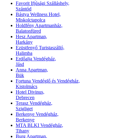
Favorit Ifjúsági Szálláshely,
Szántód
Bástya Wellness Hotel,
Miskolctapolca
Holdfény Apartmanház,
Balatonfüred
Hesz Apartman,
Harkány
Ezüstfenyő Turistaszálló,
Halimba
Erdőalja Vendégház,
Jásd
Anna Apartman,
Bük
Fortuna Vendéglő és Vendégház,
Kistolmács
Hotel Divinus,
Debrecen
Terasz Vendégház,
Szigliget
Berkenye Vendégház,
Berkenye
MTA BLKI Vendégház,
Tihany
Burg Apartman,