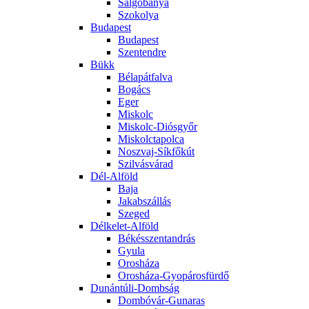
Salgóbánya
Szokolya
Budapest
Budapest
Szentendre
Bükk
Bélapátfalva
Bogács
Eger
Miskolc
Miskolc-Diósgyőr
Miskolctapolca
Noszvaj-Síkfőkút
Szilvásvárad
Dél-Alföld
Baja
Jakabszállás
Szeged
Délkelet-Alföld
Békésszentandrás
Gyula
Orosháza
Orosháza-Gyopárosfürdő
Dunántúli-Dombság
Dombóvár-Gunaras