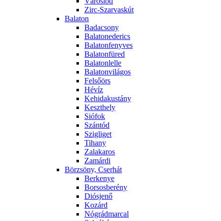
Városlőd
Zirc-Szarvaskút
Balaton
Badacsony
Balatonederics
Balatonfenyves
Balatonfüred
Balatonlelle
Balatonvilágos
Felsőörs
Hévíz
Kehidakustány
Keszthely
Siófok
Szántód
Szigliget
Tihany
Zalakaros
Zamárdi
Börzsöny, Cserhát
Berkenye
Borsosberény
Diósjenő
Kozárd
Nógrádmarcal