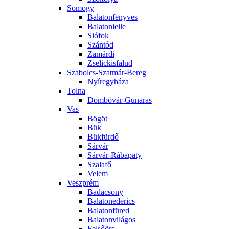
Somogy
Balatonfenyves
Balatonlelle
Siófok
Szántód
Zamárdi
Zselickisfalud
Szabolcs-Szatmár-Bereg
Nyíregyháza
Tolna
Dombóvár-Gunaras
Vas
Bögöt
Bük
Bükfürdő
Sárvár
Sárvár-Rábapaty
Szalafő
Velem
Veszprém
Badacsony
Balatonederics
Balatonfüred
Balatonvilágos
Felsőörs