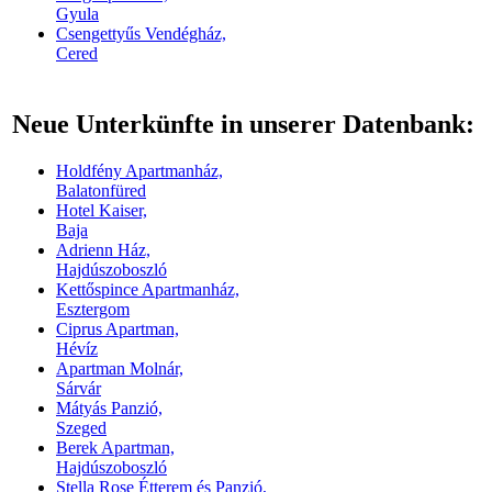
Gyula
Csengettyűs Vendégház,
Cered
Neue Unterkünfte in unserer Datenbank:
Holdfény Apartmanház,
Balatonfüred
Hotel Kaiser,
Baja
Adrienn Ház,
Hajdúszoboszló
Kettőspince Apartmanház,
Esztergom
Ciprus Apartman,
Hévíz
Apartman Molnár,
Sárvár
Mátyás Panzió,
Szeged
Berek Apartman,
Hajdúszoboszló
Stella Rose Étterem és Panzió,