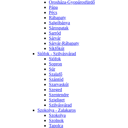
Orosháza-Gyopárosfürdő
Pápa
Pécs
Rábapaty
Salgóbánya
Sárospatak
Sarród
Sárvár
Sárvár-Rábapaty
Síkfőkút
Siófok - Szilvásvárad
Siófok
Sopron
Súr
Szalafő
Szántód
Szarvaskút
Szeged
Szentendre
Szigliget
Szilvásvárad
Szokolya - Zalakaros
Szokolya
Szolnok
Tapolca