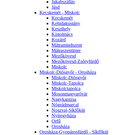
Jakabszállás
Jásd
Kecskemét - Miskolc
Kecskemét
Kehidakustány
Keszthely
Kistolmács
Kozárd
Mátramindszent
Mátraszentimre
Mezőkövesd
Mezőkövesd-Zsóryfürdő
Miskolc
Miskolc-Diósgyőr - Orosháza
Miskolc-Diósgyőr
Miskolc-Tapolca
Miskolctapolca
Mosonmagyaróvár
Nagykanizsa
Nógrádmarcal
Noszvaj-Síkfőkút
Nyíregyháza
Orfű
Orosháza
Orosháza-Gyopárosfürdő - Síkfőkút