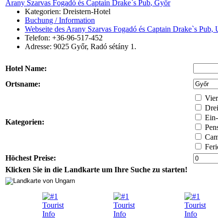
Arany Szarvas Fogadó és Captain Drake`s Pub
, Győr
Kategorien: Dreistern-Hotel
Buchung / Information
Webseite des Arany Szarvas Fogadó és Captain Drake`s Pub,
Telefon: +36-96-517-452
Adresse:
9025
Győr
,
Radó sétány 1.
Hotel Name:
Ortsname:
Vier
Drei
Ein-
Kategorien:
Pens
Camp
Feri
Höchest Preise:
Klicken Sie in die Landkarte um Ihre Suche zu starten!