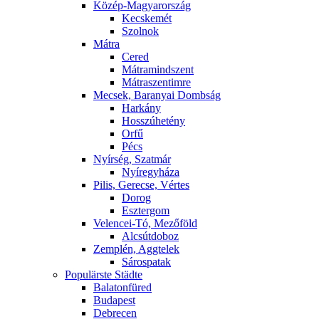
Közép-Magyarország
Kecskemét
Szolnok
Mátra
Cered
Mátramindszent
Mátraszentimre
Mecsek, Baranyai Dombság
Harkány
Hosszúhetény
Orfű
Pécs
Nyírség, Szatmár
Nyíregyháza
Pilis, Gerecse, Vértes
Dorog
Esztergom
Velencei-Tó, Mezőföld
Alcsútdoboz
Zemplén, Aggtelek
Sárospatak
Populärste Städte
Balatonfüred
Budapest
Debrecen