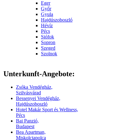
Eger
Győr
Gyula
Hajdúszoboszló
Hévíz
Pécs
Siófok
Sopron
Szeged
Szolnok
Unterkunft-Angebote:
Zsóka Vendégház,
Szilvásvárad
Bessenyei Vendégház,
Hajdúszoboszló
Hotel Makár Sport és Wellness,
Pécs
Bai Panzió,
Budapest
Bea Apartman,
Miskolctapolca