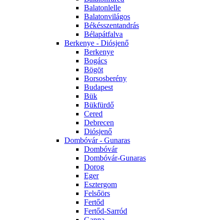
Balatonlelle
Balatonvilágos
Békésszentandrás
Bélapátfalva
Berkenye - Diósjenő
Berkenye
Bogács
Bögöt
Borsosberény
Budapest
Bük
Bükfürdő
Cered
Debrecen
Diósjenő
Dombóvár - Gunaras
Dombóvár
Dombóvár-Gunaras
Dorog
Eger
Esztergom
Felsőörs
Fertőd
Fertőd-Sarród
Ganna