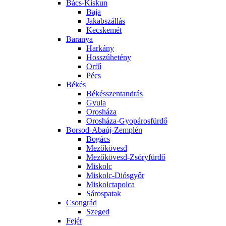
Bács-Kiskun
Baja
Jakabszállás
Kecskemét
Baranya
Harkány
Hosszúhetény
Orfű
Pécs
Békés
Békésszentandrás
Gyula
Orosháza
Orosháza-Gyopárosfürdő
Borsod-Abaúj-Zemplén
Bogács
Mezőkövesd
Mezőkövesd-Zsóryfürdő
Miskolc
Miskolc-Diósgyőr
Miskolctapolca
Sárospatak
Csongrád
Szeged
Fejér