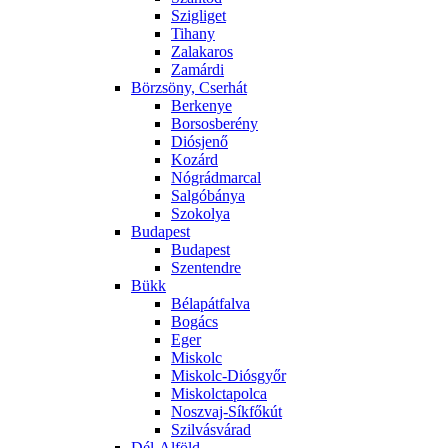
Szigliget
Tihany
Zalakaros
Zamárdi
Börzsöny, Cserhát
Berkenye
Borsosberény
Diósjenő
Kozárd
Nógrádmarcal
Salgóbánya
Szokolya
Budapest
Budapest
Szentendre
Bükk
Bélapátfalva
Bogács
Eger
Miskolc
Miskolc-Diósgyőr
Miskolctapolca
Noszvaj-Síkfőkút
Szilvásvárad
Dél-Alföld