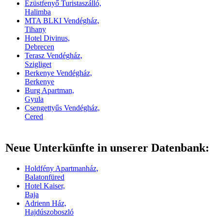
Ezüstfenyő Turistaszálló,
Halimba
MTA BLKI Vendégház,
Tihany
Hotel Divinus,
Debrecen
Terasz Vendégház,
Szigliget
Berkenye Vendégház,
Berkenye
Burg Apartman,
Gyula
Csengettyűs Vendégház,
Cered
Neue Unterkünfte in unserer Datenbank:
Holdfény Apartmanház,
Balatonfüred
Hotel Kaiser,
Baja
Adrienn Ház,
Hajdúszoboszló