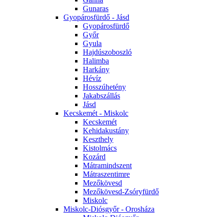
Gunaras
Gyopárosfürdő - Jásd
Gyopárosfürdő
Győr
Gyula
Hajdúszoboszló
Halimba
Harkány
Hévíz
Hosszúhetény
Jakabszállás
Jásd
Kecskemét - Miskolc
Kecskemét
Kehidakustány
Keszthely
Kistolmács
Kozárd
Mátramindszent
Mátraszentimre
Mezőkövesd
Mezőkövesd-Zsóryfürdő
Miskolc
Miskolc-Diósgyőr - Orosháza