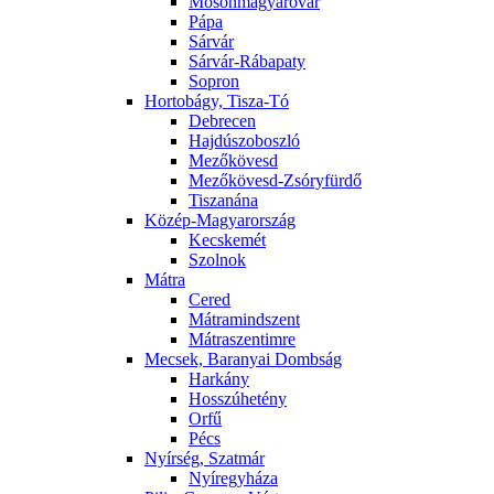
Mosonmagyaróvár
Pápa
Sárvár
Sárvár-Rábapaty
Sopron
Hortobágy, Tisza-Tó
Debrecen
Hajdúszoboszló
Mezőkövesd
Mezőkövesd-Zsóryfürdő
Tiszanána
Közép-Magyarország
Kecskemét
Szolnok
Mátra
Cered
Mátramindszent
Mátraszentimre
Mecsek, Baranyai Dombság
Harkány
Hosszúhetény
Orfű
Pécs
Nyírség, Szatmár
Nyíregyháza