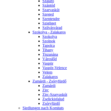
Szalafő
Szántód
Szarvaskút
Szeged
Szentendre
Szigliget
Szilvásvárad
Szokolya - Zalakaros
Szokolya
Szolnok
Tapolca
Tihany
Tiszanána
Városlőd
Vaspör
Vaspör-Velence
Velem
Zalakaros
Zamárdi - Zsóryfürdő
Zamárdi
Zirc
Zirc-Szarvaskút
Zselickisfalud
Zsóryfürdő
Siedlungen nach Komitats