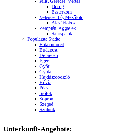
Pilis, Gerecse, Vértes
Dorog
Esztergom
Velencei-Tó, Mezőföld
Alcsútdoboz
Zemplén, Aggtelek
Sárospatak
Populärste Städte
Balatonfüred
Budapest
Debrecen
Eger
Győr
Gyula
Hajdúszoboszló
Hévíz
Pécs
Siófok
Sopron
Szeged
Szolnok
Unterkunft-Angebote: