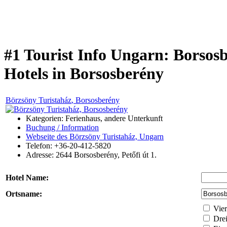
#1 Tourist Info Ungarn: Borsos
Hotels in Borsosberény
Börzsöny Turistaház
, Borsosberény
Kategorien: Ferienhaus, andere Unterkunft
Buchung / Information
Webseite des Börzsöny Turistaház, Ungarn
Telefon: +36-20-412-5820
Adresse:
2644
Borsosberény
,
Petőfi út 1.
Hotel Name:
Ortsname:
Vier
Drei