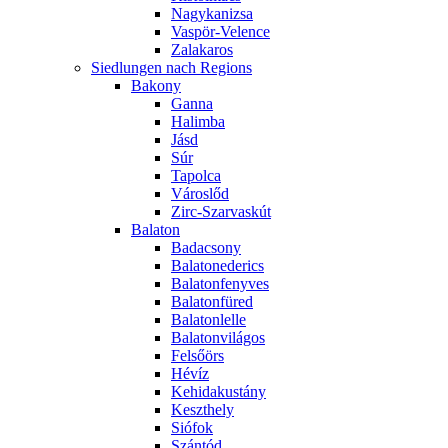
Nagykanizsa
Vaspör-Velence
Zalakaros
Siedlungen nach Regions
Bakony
Ganna
Halimba
Jásd
Súr
Tapolca
Városlőd
Zirc-Szarvaskút
Balaton
Badacsony
Balatonederics
Balatonfenyves
Balatonfüred
Balatonlelle
Balatonvilágos
Felsőörs
Hévíz
Kehidakustány
Keszthely
Siófok
Szántód