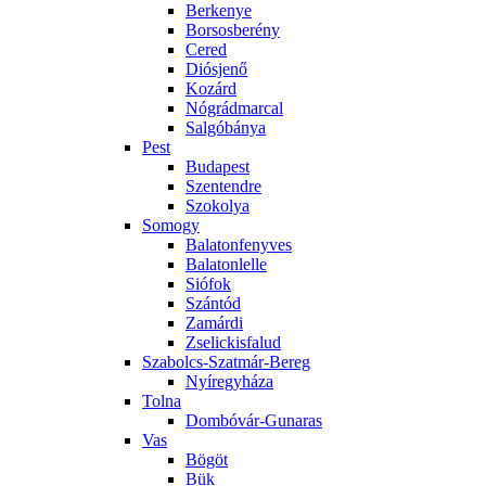
Berkenye
Borsosberény
Cered
Diósjenő
Kozárd
Nógrádmarcal
Salgóbánya
Pest
Budapest
Szentendre
Szokolya
Somogy
Balatonfenyves
Balatonlelle
Siófok
Szántód
Zamárdi
Zselickisfalud
Szabolcs-Szatmár-Bereg
Nyíregyháza
Tolna
Dombóvár-Gunaras
Vas
Bögöt
Bük