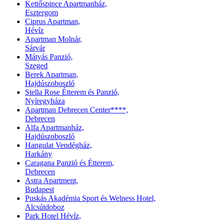
Kettőspince Apartmanház,
Esztergom
Ciprus Apartman,
Hévíz
Apartman Molnár,
Sárvár
Mátyás Panzió,
Szeged
Berek Apartman,
Hajdúszoboszló
Stella Rose Étterem és Panzió,
Nyíregyháza
Apartman Debrecen Center****,
Debrecen
Alfa Apartmanház,
Hajdúszoboszló
Hangulat Vendégház,
Harkány
Caragana Panzió és Étterem,
Debrecen
Astra Apartment,
Budapest
Puskás Akadémia Sport és Welness Hotel,
Alcsútdoboz
Park Hotel Hévíz,