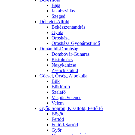
Baja
Jakabszállás
Szeged
Délkelet-Alföld
Békésszentandrás
Gyula
Orosháza
Orosháza-Gyopárosfürdő
Dunántúli-Dombság
Dombóvár-Gunaras
Kistolmács
Nagykanizsa
Zselickisfalud
Göcsej, Őrség, Alpokalja
Bük
Bükfürdő
Szalafő
Vaspör-Velence
Velem
Győr, Sopron, Kisalföld, Fertő-tó
Bögöt
Fertőd
Fertőd-Sarród
Győr