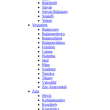
Bükfürdő
Sárvár
Sárvár-Rábapaty
Szalafő
Velem
Veszprém
Badacsony
Balatonederics
Balatonfüred
Balatonvilágos
Felsőörs
Ganna
Halimba
Jásd
Pápa
Szigliget
Tapolca
Tihany
Városlőd
Zirc-Szarvaskút
Zala
Hévíz
Kehidakustány
Keszthely
Kistolmács