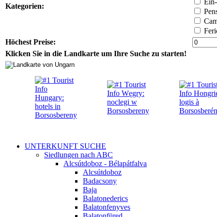
Ein-
Kategorien:
Pens
Camp
Feri
Höchest Preise:
Klicken Sie in die Landkarte um Ihre Suche zu starten!
UNTERKUNFT SUCHE
Siedlungen nach ABC
Alcsútdoboz - Bélapátfalva
Alcsútdoboz
Badacsony
Baja
Balatonederics
Balatonfenyves
Balatonfüred