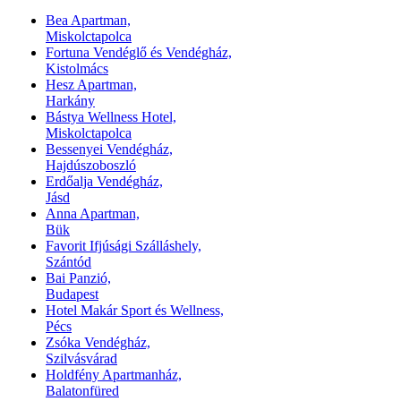
Bea Apartman,
Miskolctapolca
Fortuna Vendéglő és Vendégház,
Kistolmács
Hesz Apartman,
Harkány
Bástya Wellness Hotel,
Miskolctapolca
Bessenyei Vendégház,
Hajdúszoboszló
Erdőalja Vendégház,
Jásd
Anna Apartman,
Bük
Favorit Ifjúsági Szálláshely,
Szántód
Bai Panzió,
Budapest
Hotel Makár Sport és Wellness,
Pécs
Zsóka Vendégház,
Szilvásvárad
Holdfény Apartmanház,
Balatonfüred