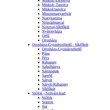
Miskolc-Diósgyőr
Miskolc-Tapolca
Miskolctapolca
Mosonmagyaróvár
Nagykanizsa
Nógrádmarcal
Noszvaj-Síkfőkút
Nyíregyháza
Orfű
Orosháza
Orosháza-Gyopárosfürdő - Síkfőkút
Orosháza-Gyopárosfürdő
Pápa
Pécs
Rábapaty
Salgóbánya
Sárospatak
Sarród
Sárvár
Sárvár-Rábapaty
Síkfőkút
Siófok - Szilvásvárad
Siófok
Sopron
Súr