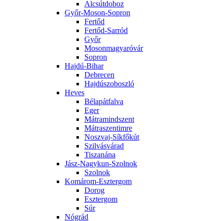
Alcsútdoboz
Győr-Moson-Sopron
Fertőd
Fertőd-Sarród
Győr
Mosonmagyaróvár
Sopron
Hajdú-Bihar
Debrecen
Hajdúszoboszló
Heves
Bélapátfalva
Eger
Mátramindszent
Mátraszentimre
Noszvaj-Síkfőkút
Szilvásvárad
Tiszanána
Jász-Nagykun-Szolnok
Szolnok
Komárom-Esztergom
Dorog
Esztergom
Súr
Nógrád