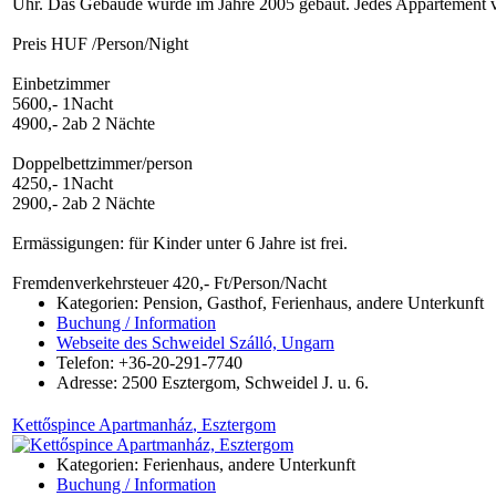
Uhr. Das Gebäude wurde im Jahre 2005 gebaut. Jedes Appartement v
Preis HUF /Person/Night
Einbetzimmer
5600,- 1Nacht
4900,- 2ab 2 Nächte
Doppelbettzimmer/person
4250,- 1Nacht
2900,- 2ab 2 Nächte
Ermässigungen: für Kinder unter 6 Jahre ist frei.
Fremdenverkehrsteuer 420,- Ft/Person/Nacht
Kategorien: Pension, Gasthof, Ferienhaus, andere Unterkunft
Buchung / Information
Webseite des Schweidel Szálló, Ungarn
Telefon: +36-20-291-7740
Adresse:
2500
Esztergom
,
Schweidel J. u. 6.
Kettőspince Apartmanház
, Esztergom
Kategorien: Ferienhaus, andere Unterkunft
Buchung / Information