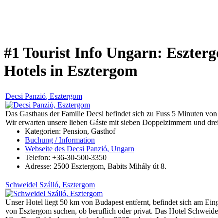
#1 Tourist Info Ungarn: Eszter
Hotels in Esztergom
Decsi Panzió
, Esztergom
Das Gasthaus der Familie Decsi befindet sich zu Fuss 5 Minuten von d
Wir erwarten unsere lieben Gáste mit sieben Doppelzimmern und drei 
Kategorien: Pension, Gasthof
Buchung / Information
Webseite des Decsi Panzió, Ungarn
Telefon: +36-30-500-3350
Adresse:
2500
Esztergom
,
Babits Mihály út 8.
Schweidel Szálló
, Esztergom
Unser Hotel liegt 50 km von Budapest entfernt, befindet sich am E
von Esztergom suchen, ob beruflich oder privat. Das Hotel Schweidel