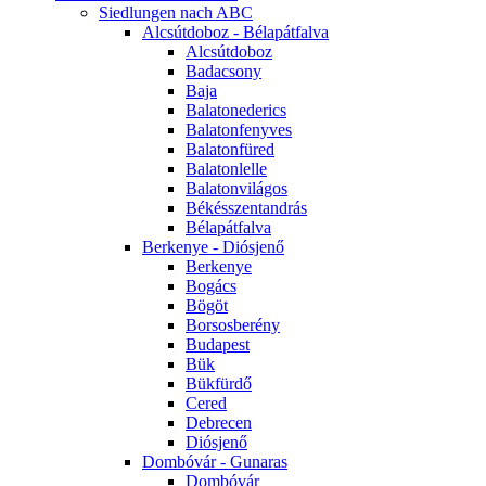
Siedlungen nach ABC
Alcsútdoboz - Bélapátfalva
Alcsútdoboz
Badacsony
Baja
Balatonederics
Balatonfenyves
Balatonfüred
Balatonlelle
Balatonvilágos
Békésszentandrás
Bélapátfalva
Berkenye - Diósjenő
Berkenye
Bogács
Bögöt
Borsosberény
Budapest
Bük
Bükfürdő
Cered
Debrecen
Diósjenő
Dombóvár - Gunaras
Dombóvár