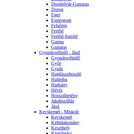
Dombóvár-Gunaras
Dorog
Eger
Esztergom
Felsőörs
Fertőd
Fertőd-Sarród
Ganna
Gunaras
Gyopárosfürdő - Jásd
Gyopárosfürdő
Győr
Gyula
Hajdúszoboszló
Halimba
Harkány
Hévíz
Hosszúhetény
Jakabszállás
Jásd
Kecskemét - Miskolc
Kecskemét
Kehidakustány
Keszthely
Kistolmács