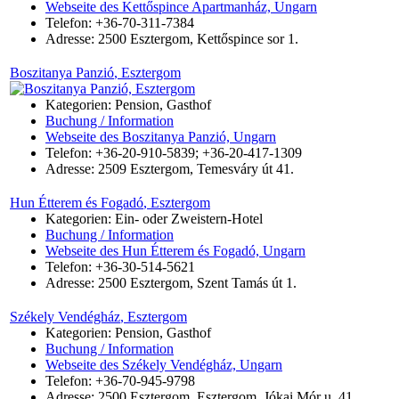
Webseite des Kettőspince Apartmanház, Ungarn
Telefon: +36-70-311-7384
Adresse:
2500
Esztergom
,
Kettőspince sor 1.
Boszitanya Panzió
, Esztergom
Kategorien: Pension, Gasthof
Buchung / Information
Webseite des Boszitanya Panzió, Ungarn
Telefon: +36-20-910-5839; +36-20-417-1309
Adresse:
2509
Esztergom
,
Temesváry út 41.
Hun Étterem és Fogadó
, Esztergom
Kategorien: Ein- oder Zweistern-Hotel
Buchung / Information
Webseite des Hun Étterem és Fogadó, Ungarn
Telefon: +36-30-514-5621
Adresse:
2500
Esztergom
,
Szent Tamás út 1.
Székely Vendégház
, Esztergom
Kategorien: Pension, Gasthof
Buchung / Information
Webseite des Székely Vendégház, Ungarn
Telefon: +36-70-945-9798
Adresse:
2500
Esztergom
,
Esztergom, Jókai Mór u. 41.