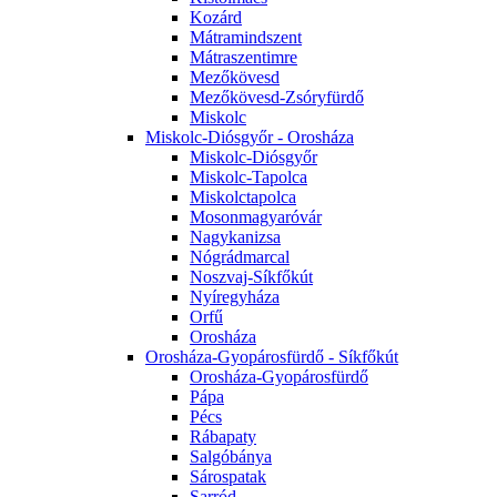
Kozárd
Mátramindszent
Mátraszentimre
Mezőkövesd
Mezőkövesd-Zsóryfürdő
Miskolc
Miskolc-Diósgyőr - Orosháza
Miskolc-Diósgyőr
Miskolc-Tapolca
Miskolctapolca
Mosonmagyaróvár
Nagykanizsa
Nógrádmarcal
Noszvaj-Síkfőkút
Nyíregyháza
Orfű
Orosháza
Orosháza-Gyopárosfürdő - Síkfőkút
Orosháza-Gyopárosfürdő
Pápa
Pécs
Rábapaty
Salgóbánya
Sárospatak
Sarród