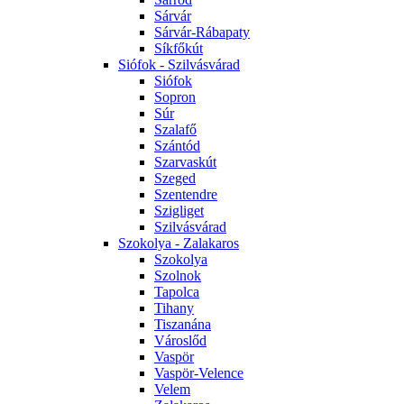
Sárvár
Sárvár-Rábapaty
Síkfőkút
Siófok - Szilvásvárad
Siófok
Sopron
Súr
Szalafő
Szántód
Szarvaskút
Szeged
Szentendre
Szigliget
Szilvásvárad
Szokolya - Zalakaros
Szokolya
Szolnok
Tapolca
Tihany
Tiszanána
Városlőd
Vaspör
Vaspör-Velence
Velem