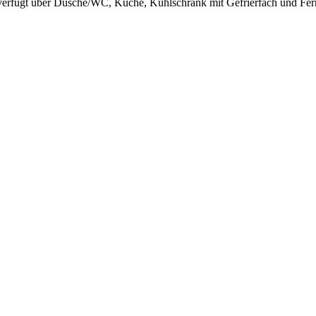
erfügt über Dusche/WC, Küche, Kühlschrank mit Gefrierfach und Fer