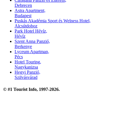
Caragana Panzió és Étterem,
Debrecen
Astra Apartment,
Budapest
Puskás Akadémia Sport és Welness Hotel,
Alcsútdoboz
Park Hotel Hévíz,
Hévíz
Szent Anna Panzió,
Berkenye
Lyceum Apartman,
Pécs
Hotel Touring,
Nagykanizsa
Hegyi Panzió,
Szilvásvárad
© #1 Tourist Info, 1997-2026.