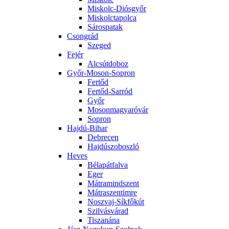
Miskolc-Diósgyőr
Miskolctapolca
Sárospatak
Csongrád
Szeged
Fejér
Alcsútdoboz
Győr-Moson-Sopron
Fertőd
Fertőd-Sarród
Győr
Mosonmagyaróvár
Sopron
Hajdú-Bihar
Debrecen
Hajdúszoboszló
Heves
Bélapátfalva
Eger
Mátramindszent
Mátraszentimre
Noszvaj-Síkfőkút
Szilvásvárad
Tiszanána