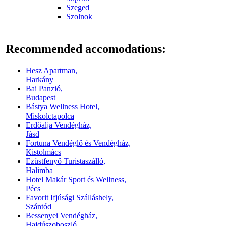
Szeged
Szolnok
Recommended accomodations:
Hesz Apartman,
Harkány
Bai Panzió,
Budapest
Bástya Wellness Hotel,
Miskolctapolca
Erdőalja Vendégház,
Jásd
Fortuna Vendéglő és Vendégház,
Kistolmács
Ezüstfenyő Turistaszálló,
Halimba
Hotel Makár Sport és Wellness,
Pécs
Favorit Ifjúsági Szálláshely,
Szántód
Bessenyei Vendégház,
Hajdúszoboszló