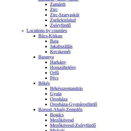
Zamárdi
Zirc
Zirc-Szarvaskút
Zselickisfalud
Zsóryfürdő
Locations by counties
Bács-Kiskun
Baja
Jakabszállás
Kecskemét
Baranya
Harkány
Hosszúhetény
Orfű
Pécs
Békés
Békésszentandrás
Gyula
Orosháza
Orosháza-Gyopárosfürdő
Borsod-Abaúj-Zemplén
Bogács
Mezőkövesd
Mezőkövesd-Zsóryfürdő
Miskolc