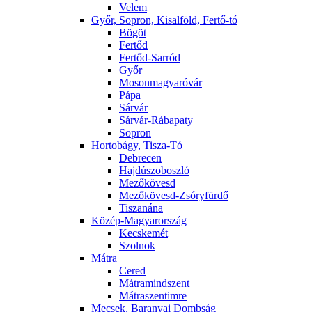
Velem
Győr, Sopron, Kisalföld, Fertő-tó
Bögöt
Fertőd
Fertőd-Sarród
Győr
Mosonmagyaróvár
Pápa
Sárvár
Sárvár-Rábapaty
Sopron
Hortobágy, Tisza-Tó
Debrecen
Hajdúszoboszló
Mezőkövesd
Mezőkövesd-Zsóryfürdő
Tiszanána
Közép-Magyarország
Kecskemét
Szolnok
Mátra
Cered
Mátramindszent
Mátraszentimre
Mecsek, Baranyai Dombság