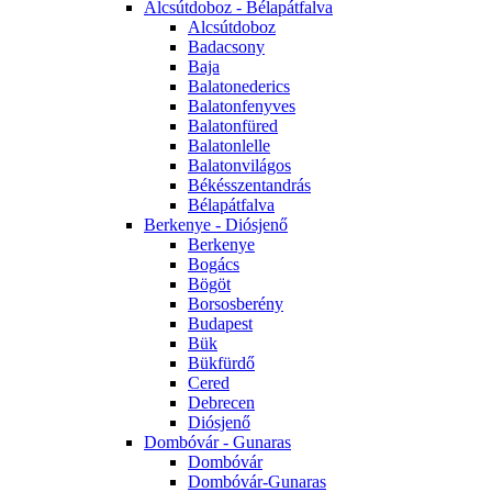
Alcsútdoboz - Bélapátfalva
Alcsútdoboz
Badacsony
Baja
Balatonederics
Balatonfenyves
Balatonfüred
Balatonlelle
Balatonvilágos
Békésszentandrás
Bélapátfalva
Berkenye - Diósjenő
Berkenye
Bogács
Bögöt
Borsosberény
Budapest
Bük
Bükfürdő
Cered
Debrecen
Diósjenő
Dombóvár - Gunaras
Dombóvár
Dombóvár-Gunaras