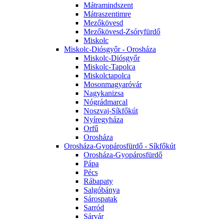
Mátramindszent
Mátraszentimre
Mezőkövesd
Mezőkövesd-Zsóryfürdő
Miskolc
Miskolc-Diósgyőr - Orosháza
Miskolc-Diósgyőr
Miskolc-Tapolca
Miskolctapolca
Mosonmagyaróvár
Nagykanizsa
Nógrádmarcal
Noszvaj-Síkfőkút
Nyíregyháza
Orfű
Orosháza
Orosháza-Gyopárosfürdő - Síkfőkút
Orosháza-Gyopárosfürdő
Pápa
Pécs
Rábapaty
Salgóbánya
Sárospatak
Sarród
Sárvár