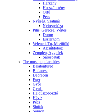
Harkány
Hosszúhetény
Orfű
Pécs
Nyírség, Szatmár
Nyíregyháza
Pilis, Gerecse, Vértes
Dorog
Esztergom
Velencei-Tó, Mezőföld
Alcsútdoboz
Zemplén, Aggtelek
Sárospatak
The most popular cities
Balatonfüred
Budapest
Debrecen
Eger
Győr
Gyula
Hajdúszoboszló
Hévíz
Pécs
Siófok
Sopron