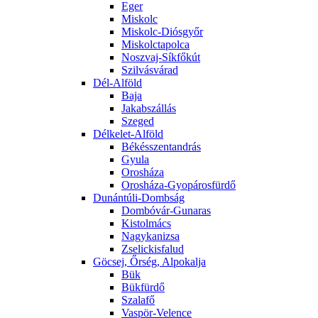
Eger
Miskolc
Miskolc-Diósgyőr
Miskolctapolca
Noszvaj-Síkfőkút
Szilvásvárad
Dél-Alföld
Baja
Jakabszállás
Szeged
Délkelet-Alföld
Békésszentandrás
Gyula
Orosháza
Orosháza-Gyopárosfürdő
Dunántúli-Dombság
Dombóvár-Gunaras
Kistolmács
Nagykanizsa
Zselickisfalud
Göcsej, Őrség, Alpokalja
Bük
Bükfürdő
Szalafő
Vaspör-Velence