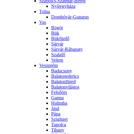
Szabolcs-Szatmár-Bereg
Nyíregyháza
Tolna
Dombóvár-Gunaras
Vas
Bögöt
Bük
Bükfürdő
Sárvár
Sárvár-Rábapaty
Szalafő
Velem
Veszprém
Badacsony
Balatonederics
Balatonfüred
Balatonvilágos
Felsőörs
Ganna
Halimba
Jásd
Pápa
Szigliget
Tapolca
Tihany