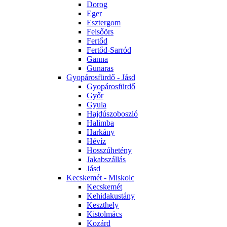
Dorog
Eger
Esztergom
Felsőörs
Fertőd
Fertőd-Sarród
Ganna
Gunaras
Gyopárosfürdő - Jásd
Gyopárosfürdő
Győr
Gyula
Hajdúszoboszló
Halimba
Harkány
Hévíz
Hosszúhetény
Jakabszállás
Jásd
Kecskemét - Miskolc
Kecskemét
Kehidakustány
Keszthely
Kistolmács
Kozárd