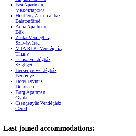
Bea Apartman,
Miskolctapolca
Holdfény Apartmanház,
Balatonfüred
Anna Apartman,
Bük
Zsóka Vendégház,
Szilvásvárad
MTA BLKI Vendégház,
Tihany
Terasz Vendégház,
Szigliget
Berkenye Vendégház,
Berkenye
Hotel Divinus,
Debrecen
Burg Apartman,
Gyula
Csengettyűs Vendégház,
Cered
Last joined accommodations: