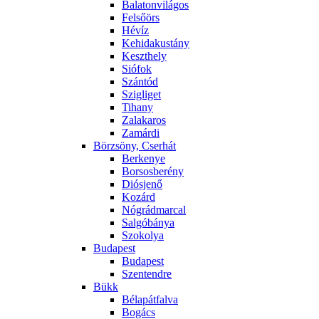
Balatonvilágos
Felsőörs
Hévíz
Kehidakustány
Keszthely
Siófok
Szántód
Szigliget
Tihany
Zalakaros
Zamárdi
Börzsöny, Cserhát
Berkenye
Borsosberény
Diósjenő
Kozárd
Nógrádmarcal
Salgóbánya
Szokolya
Budapest
Budapest
Szentendre
Bükk
Bélapátfalva
Bogács