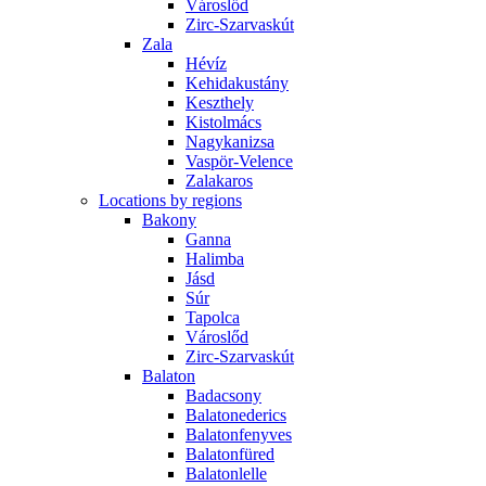
Városlőd
Zirc-Szarvaskút
Zala
Hévíz
Kehidakustány
Keszthely
Kistolmács
Nagykanizsa
Vaspör-Velence
Zalakaros
Locations by regions
Bakony
Ganna
Halimba
Jásd
Súr
Tapolca
Városlőd
Zirc-Szarvaskút
Balaton
Badacsony
Balatonederics
Balatonfenyves
Balatonfüred
Balatonlelle