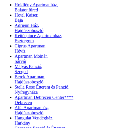
Holdfény Apartmanház,
Balatonfüred
Hotel Kaiser,
Baja
Adrienn Ház,
Hajdúszoboszló
Kettőspince Apartmanház,
Esztergom
Ciprus Apartman,
Hévíz
Apartman Molnár,
Sárvár
Mátyás Panzió,
Szeged
Berek Apartman,
Hajdúszoboszló
Stella Rose Étterem és Panzió,
Nyíregyháza
Apartman Debrecen Center****,
Debrecen
Alfa Apartmanház,
Hajdúszoboszló
Hangulat Vendégház,
Harkány