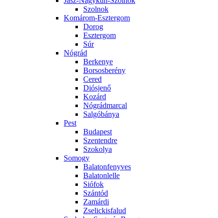
Jász-Nagykun-Szolnok
Szolnok
Komárom-Esztergom
Dorog
Esztergom
Súr
Nógrád
Berkenye
Borsosberény
Cered
Diósjenő
Kozárd
Nógrádmarcal
Salgóbánya
Pest
Budapest
Szentendre
Szokolya
Somogy
Balatonfenyves
Balatonlelle
Siófok
Szántód
Zamárdi
Zselickisfalud