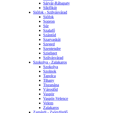
Sárvár-Rábapaty
Síkfőkút
Siófok - Szilvásvárad
Siófok
Sopron
Súr
Szalafő
Szántód
Szarvaskút
Szeged
Szentendre
Szigliget
Szilvásvárad
Szokolya - Zalakaros
Szokolya
Szolnok
Tapolca
Tihany
Tiszanána
Városlőd
Vaspör
Vaspör-Velence
Velem
Zalakaros
Zamárdi - Zsóryfürdő