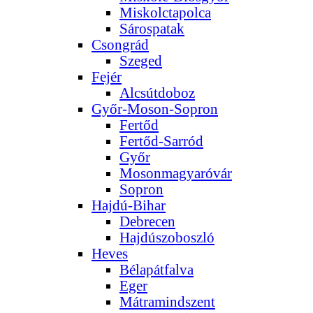
Miskolctapolca
Sárospatak
Csongrád
Szeged
Fejér
Alcsútdoboz
Győr-Moson-Sopron
Fertőd
Fertőd-Sarród
Győr
Mosonmagyaróvár
Sopron
Hajdú-Bihar
Debrecen
Hajdúszoboszló
Heves
Bélapátfalva
Eger
Mátramindszent