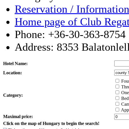
Reservation / Informatio
Home page of Club Regatt
Phone: +36-30-363-8754
Address:
8353
Balatonlel
Hotel Name:
Location:
Four 
Thre
One 
Category:
Bed 
Cam
Appa
Maximal price:
Click on the map of Hungary to begin the search!