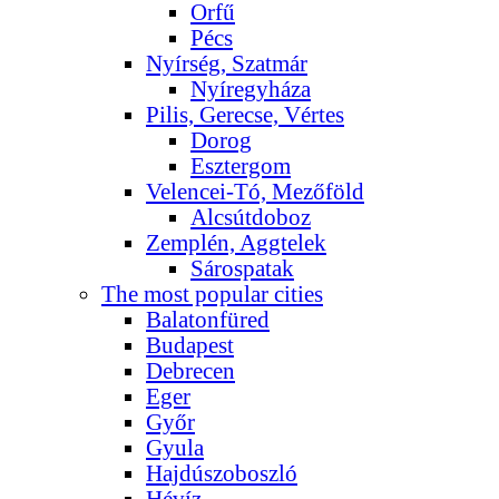
Orfű
Pécs
Nyírség, Szatmár
Nyíregyháza
Pilis, Gerecse, Vértes
Dorog
Esztergom
Velencei-Tó, Mezőföld
Alcsútdoboz
Zemplén, Aggtelek
Sárospatak
The most popular cities
Balatonfüred
Budapest
Debrecen
Eger
Győr
Gyula
Hajdúszoboszló
Hévíz