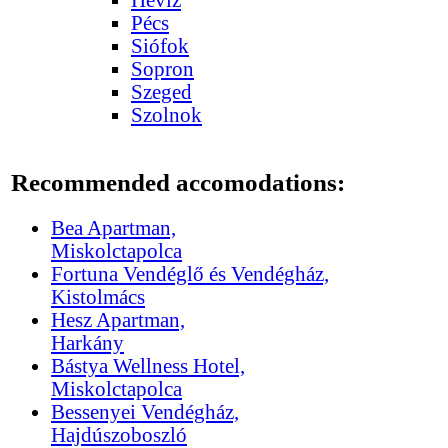
Pécs
Siófok
Sopron
Szeged
Szolnok
Recommended accomodations:
Bea Apartman,
Miskolctapolca
Fortuna Vendéglő és Vendégház,
Kistolmács
Hesz Apartman,
Harkány
Bástya Wellness Hotel,
Miskolctapolca
Bessenyei Vendégház,
Hajdúszoboszló