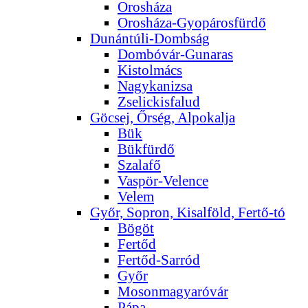
Orosháza
Orosháza-Gyopárosfürdő
Dunántúli-Dombság
Dombóvár-Gunaras
Kistolmács
Nagykanizsa
Zselickisfalud
Göcsej, Őrség, Alpokalja
Bük
Bükfürdő
Szalafő
Vaspör-Velence
Velem
Győr, Sopron, Kisalföld, Fertő-tó
Bögöt
Fertőd
Fertőd-Sarród
Győr
Mosonmagyaróvár
Pápa