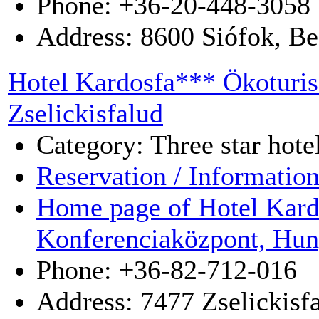
Phone: +36-20-448-3058
Address:
8600
Siófok
,
Be
Hotel Kardosfa*** Ökoturis
Zselickisfalud
Category: Three star hote
Reservation / Informatio
Home page of Hotel Kardo
Konferenciaközpont, Hun
Phone: +36-82-712-016
Address:
7477
Zselickisf