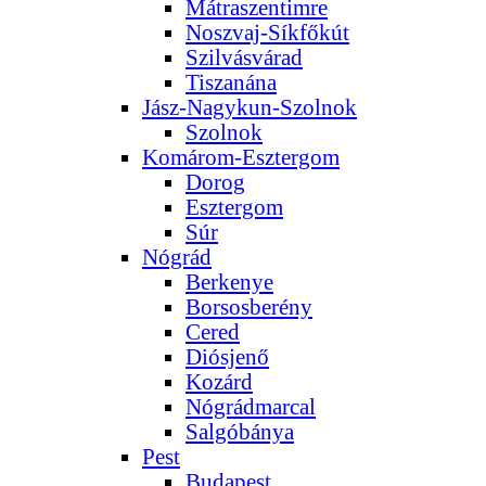
Mátraszentimre
Noszvaj-Síkfőkút
Szilvásvárad
Tiszanána
Jász-Nagykun-Szolnok
Szolnok
Komárom-Esztergom
Dorog
Esztergom
Súr
Nógrád
Berkenye
Borsosberény
Cered
Diósjenő
Kozárd
Nógrádmarcal
Salgóbánya
Pest
Budapest