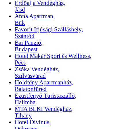
Erdőalja Vendégház,
Jásd
Anna Apartman,
Bük
Favorit Ifjúsági Szálláshely,
Szántód
Bai Panzió,
Budapest
Hotel Makár Sport és Wellness,
Pécs
Zsóka Vendégház,
Szilvásvárad
Holdfény Apartmanház,
Balatonfüred
Ezüstfenyő Turistaszálló,
Halimba
MTA BLKI Vendégház,
Tihany
Hotel Divinus,
Debrecen