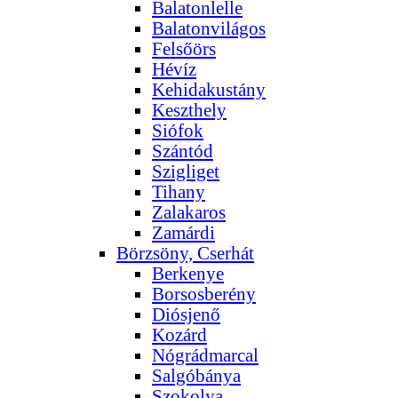
Balatonlelle
Balatonvilágos
Felsőörs
Hévíz
Kehidakustány
Keszthely
Siófok
Szántód
Szigliget
Tihany
Zalakaros
Zamárdi
Börzsöny, Cserhát
Berkenye
Borsosberény
Diósjenő
Kozárd
Nógrádmarcal
Salgóbánya
Szokolya