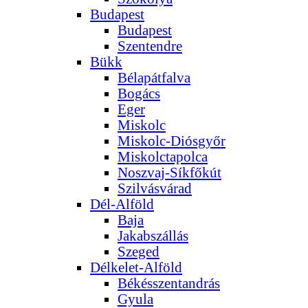
Budapest
Budapest
Szentendre
Bükk
Bélapátfalva
Bogács
Eger
Miskolc
Miskolc-Diósgyőr
Miskolctapolca
Noszvaj-Síkfőkút
Szilvásvárad
Dél-Alföld
Baja
Jakabszállás
Szeged
Délkelet-Alföld
Békésszentandrás
Gyula