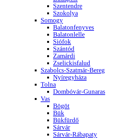
Szentendre
Szokolya
Somogy
Balatonfenyves
Balatonlelle
Siófok
Szántód
Zamárdi
Zselickisfalud
Szabolcs-Szatmár-Bereg
Nyíregyháza
Tolna
Dombóvár-Gunaras
Vas
Bögöt
Bük
Bükfürdő
Sárvár
Sárvár-Rábapaty