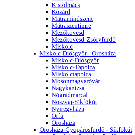
Kistolmács
Kozárd
Mátramindszent
Mátraszentimre
Mezőkövesd
Mezőkövesd-Zsóryfürdő
Miskolc
Miskolc-Diósgyőr - Orosháza
Miskolc-Diósgyőr
Miskolc-Tapolca
Miskolctapolca
Mosonmagyaróvár
Nagykanizsa
Nógrádmarcal
Noszvaj-Síkfőkút
Nyíregyháza
Orfű
Orosháza
Orosháza-Gyopárosfürdő - Síkfőkút