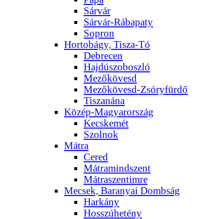
Sárvár
Sárvár-Rábapaty
Sopron
Hortobágy, Tisza-Tó
Debrecen
Hajdúszoboszló
Mezőkövesd
Mezőkövesd-Zsóryfürdő
Tiszanána
Közép-Magyarország
Kecskemét
Szolnok
Mátra
Cered
Mátramindszent
Mátraszentimre
Mecsek, Baranyai Dombság
Harkány
Hosszúhetény