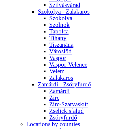
Szilvásvárad
Szokolya - Zalakaros
Szokolya
Szolnok
Tapolca
Tihany
Tiszanána
Városlőd
Vaspör
Vaspör-Velence
Velem
Zalakaros
Zamárdi - Zsóryfürdő
Zamárdi
Zirc
Zirc-Szarvaskút
Zselickisfalud
Zsóryfürdő
Locations by counties