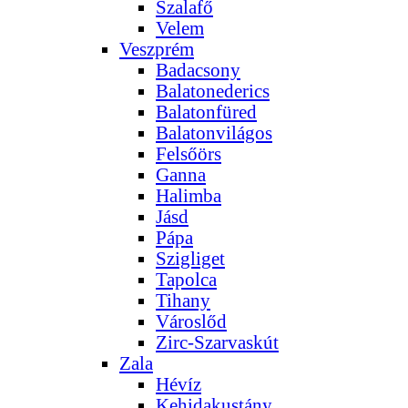
Szalafő
Velem
Veszprém
Badacsony
Balatonederics
Balatonfüred
Balatonvilágos
Felsőörs
Ganna
Halimba
Jásd
Pápa
Szigliget
Tapolca
Tihany
Városlőd
Zirc-Szarvaskút
Zala
Hévíz
Kehidakustány