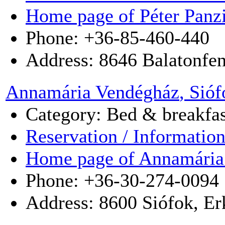
Home page of Péter Panz
Phone: +36-85-460-440
Address:
8646
Balatonfe
Annamária Vendégház
, Sió
Category: Bed & breakfas
Reservation / Informatio
Home page of Annamária
Phone: +36-30-274-0094
Address:
8600
Siófok
,
Er