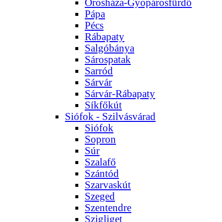
Orosháza-Gyopárosfürdő
Pápa
Pécs
Rábapaty
Salgóbánya
Sárospatak
Sarród
Sárvár
Sárvár-Rábapaty
Síkfőkút
Siófok - Szilvásvárad
Siófok
Sopron
Súr
Szalafő
Szántód
Szarvaskút
Szeged
Szentendre
Szigliget