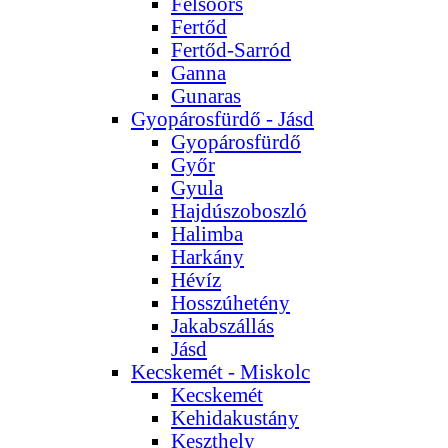
Felsőörs
Fertőd
Fertőd-Sarród
Ganna
Gunaras
Gyopárosfürdő - Jásd
Gyopárosfürdő
Győr
Gyula
Hajdúszoboszló
Halimba
Harkány
Hévíz
Hosszúhetény
Jakabszállás
Jásd
Kecskemét - Miskolc
Kecskemét
Kehidakustány
Keszthely