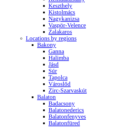
Keszthely
Kistolmács
Nagykanizsa
Vaspör-Velence
Zalakaros
Locations by regions
Bakony
Ganna
Halimba
Jásd
Súr
Tapolca
Városlőd
Zirc-Szarvaskút
Balaton
Badacsony
Balatonederics
Balatonfenyves
Balatonfüred