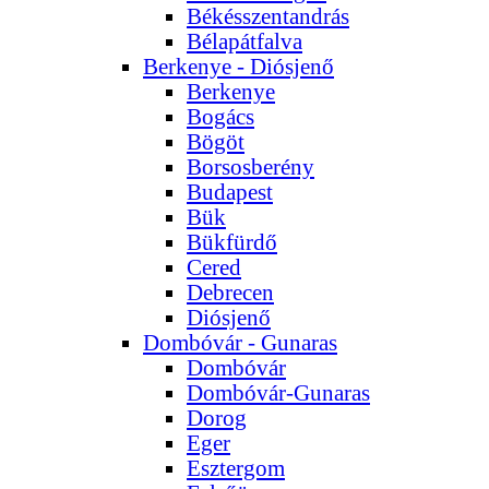
Békésszentandrás
Bélapátfalva
Berkenye - Diósjenő
Berkenye
Bogács
Bögöt
Borsosberény
Budapest
Bük
Bükfürdő
Cered
Debrecen
Diósjenő
Dombóvár - Gunaras
Dombóvár
Dombóvár-Gunaras
Dorog
Eger
Esztergom