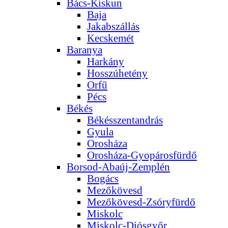
Bács-Kiskun
Baja
Jakabszállás
Kecskemét
Baranya
Harkány
Hosszúhetény
Orfű
Pécs
Békés
Békésszentandrás
Gyula
Orosháza
Orosháza-Gyopárosfürdő
Borsod-Abaúj-Zemplén
Bogács
Mezőkövesd
Mezőkövesd-Zsóryfürdő
Miskolc
Miskolc-Diósgyőr