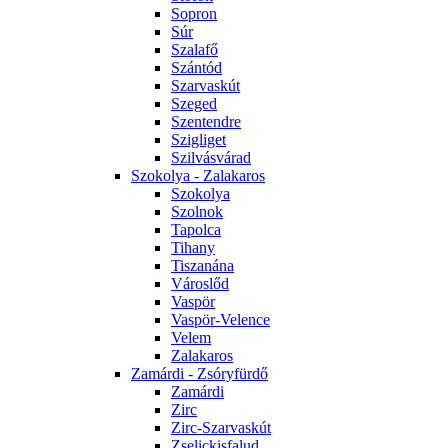
Sopron
Súr
Szalafő
Szántód
Szarvaskút
Szeged
Szentendre
Szigliget
Szilvásvárad
Szokolya - Zalakaros
Szokolya
Szolnok
Tapolca
Tihany
Tiszanána
Városlőd
Vaspör
Vaspör-Velence
Velem
Zalakaros
Zamárdi - Zsóryfürdő
Zamárdi
Zirc
Zirc-Szarvaskút
Zselickisfalud