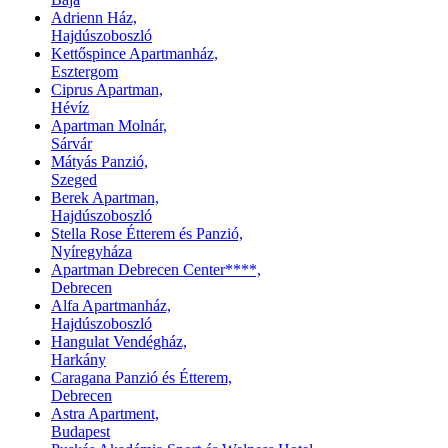
Adrienn Ház,
Hajdúszoboszló
Kettőspince Apartmanház,
Esztergom
Ciprus Apartman,
Hévíz
Apartman Molnár,
Sárvár
Mátyás Panzió,
Szeged
Berek Apartman,
Hajdúszoboszló
Stella Rose Étterem és Panzió,
Nyíregyháza
Apartman Debrecen Center****,
Debrecen
Alfa Apartmanház,
Hajdúszoboszló
Hangulat Vendégház,
Harkány
Caragana Panzió és Étterem,
Debrecen
Astra Apartment,
Budapest