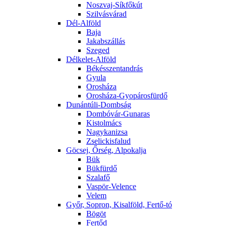
Noszvaj-Síkfőkút
Szilvásvárad
Dél-Alföld
Baja
Jakabszállás
Szeged
Délkelet-Alföld
Békésszentandrás
Gyula
Orosháza
Orosháza-Gyopárosfürdő
Dunántúli-Dombság
Dombóvár-Gunaras
Kistolmács
Nagykanizsa
Zselickisfalud
Göcsej, Őrség, Alpokalja
Bük
Bükfürdő
Szalafő
Vaspör-Velence
Velem
Győr, Sopron, Kisalföld, Fertő-tó
Bögöt
Fertőd