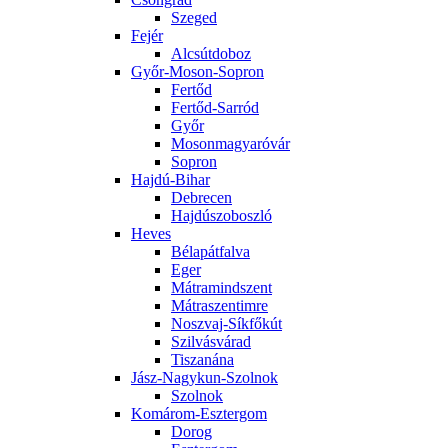
Szeged
Fejér
Alcsútdoboz
Győr-Moson-Sopron
Fertőd
Fertőd-Sarród
Győr
Mosonmagyaróvár
Sopron
Hajdú-Bihar
Debrecen
Hajdúszoboszló
Heves
Bélapátfalva
Eger
Mátramindszent
Mátraszentimre
Noszvaj-Síkfőkút
Szilvásvárad
Tiszanána
Jász-Nagykun-Szolnok
Szolnok
Komárom-Esztergom
Dorog