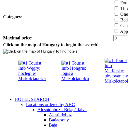
Four 
Thre
One 
Category:
Bed 
Cam
Appa
Maximal price:
Click on the map of Hungary to begin the search!
HOTEL SEARCH
Locations ordered by ABC
Alcsútdoboz - Bélapátfalva
Alcsútdoboz
Badacsony
Baja