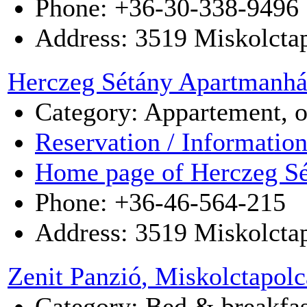
Phone: +36-30-338-9496
Address:
3519
Miskolcta
Herczeg Sétány Apartmanh
Category: Appartement, 
Reservation / Informatio
Home page of Herczeg S
Phone: +36-46-564-215
Address:
3519
Miskolcta
Zenit Panzió
, Miskolctapolc
Category: Bed & breakfas