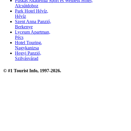
Puskás Akadémia Sport és Welness Hotel,
Alcsútdoboz
Park Hotel Hévíz,
Hévíz
Szent Anna Panzió,
Berkenye
Lyceum Apartman,
Pécs
Hotel Touring,
Nagykanizsa
Hegyi Panzió,
Szilvásvárad
© #1 Tourist Info, 1997-2026.