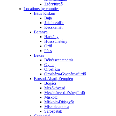
Zsóryfürdő
Locations by counties
Bács-Kiskun
Baja
Jakabszállás
Kecskemét
Baranya
Harkány
Hosszúhetény
Orfű
Pécs
Békés
Békésszentandrás
Gyula
Orosháza
Orosháza-Gyopárosfürdő
Borsod-Abaúj-Zemplén
Bogács
Mezőkövesd
Mezőkövesd-Zsóryfürdő
Miskolc
Miskolc-Diósgyőr
Miskolctapolca
Sárospatak
Csongrád