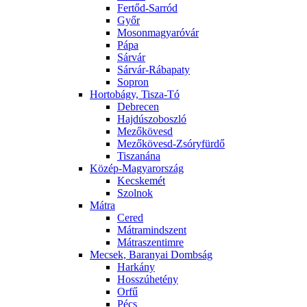
Fertőd-Sarród
Győr
Mosonmagyaróvár
Pápa
Sárvár
Sárvár-Rábapaty
Sopron
Hortobágy, Tisza-Tó
Debrecen
Hajdúszoboszló
Mezőkövesd
Mezőkövesd-Zsóryfürdő
Tiszanána
Közép-Magyarország
Kecskemét
Szolnok
Mátra
Cered
Mátramindszent
Mátraszentimre
Mecsek, Baranyai Dombság
Harkány
Hosszúhetény
Orfű
Pécs