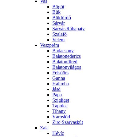
Vas
Bögöt
Bük
Bükfürdő
Sárvár
Sárvár-Rábapaty
Szalafő
Velem
Veszprém
Badacsony
Balatonederics
Balatonfüred
Balatonvilágos
Felsőörs
Ganna
Halimba
Jásd
Pápa
Szigliget
Tapolca
Tihany
Városlőd
Zirc-Szarvaskút
Zala
Hévíz