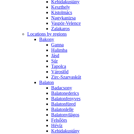
Kehidakustány
Keszthely
Kistolmács
Nagykanizsa
Vaspör-Velence
Zalakaros
Locations by regions
Bakony
Ganna
Halimba
Jásd
Súr
Tapolca
Városlőd
Zirc-Szarvaskút
Balaton
Badacsony
Balatonederics
Balatonfenyves
Balatonfüred
Balatonlelle
Balatonvilágos
Felsőörs
Hévíz
Kehidakustány