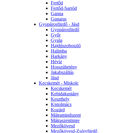
Fertőd
Fertőd-Sarród
Ganna
Gunaras
Gyopárosfürdő - Jásd
Gyopárosfürdő
Győr
Gyula
Hajdúszoboszló
Halimba
Harkány
Hévíz
Hosszúhetény
Jakabszállás
Jásd
Kecskemét - Miskolc
Kecskemét
Kehidakustány
Keszthely
Kistolmács
Kozárd
Mátramindszent
Mátraszentimre
Mezőkövesd
Mezőkövesd-Zsóryfürdő