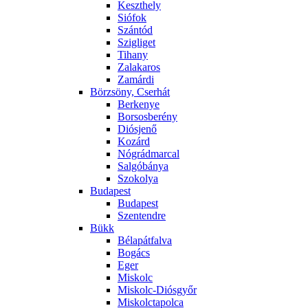
Keszthely
Siófok
Szántód
Szigliget
Tihany
Zalakaros
Zamárdi
Börzsöny, Cserhát
Berkenye
Borsosberény
Diósjenő
Kozárd
Nógrádmarcal
Salgóbánya
Szokolya
Budapest
Budapest
Szentendre
Bükk
Bélapátfalva
Bogács
Eger
Miskolc
Miskolc-Diósgyőr
Miskolctapolca