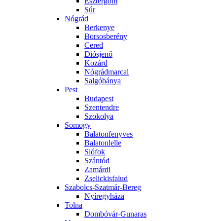
Esztergom
Súr
Nógrád
Berkenye
Borsosberény
Cered
Diósjenő
Kozárd
Nógrádmarcal
Salgóbánya
Pest
Budapest
Szentendre
Szokolya
Somogy
Balatonfenyves
Balatonlelle
Siófok
Szántód
Zamárdi
Zselickisfalud
Szabolcs-Szatmár-Bereg
Nyíregyháza
Tolna
Dombóvár-Gunaras