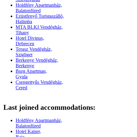
Holdfény Apartmanház,
Balatonfüred
Ezüstfenyő Turistaszálló,
Halimba
MTA BLKI Vendégház,
Tihany
Hotel Divinus,
Debrecen
Terasz Vendégház,
Szigliget
Berkenye Vendégház,
Berkenye
Burg Apartman,
Gyula
Csengettyűs Vendégház,
Cered
Last joined accommodations:
Holdfény Apartmanház,
Balatonfüred
Hotel Kaiser,
Baja