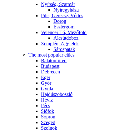
Nyírség, Szatmár
Nyíregyháza
Pilis, Gerecse, Vértes
Dorog
Esztergom
Velencei-Tó, Mezőföld
Alcsútdoboz
Zemplén, Aggtelek
Sárospatak
The most popular cities
Balatonfüred
Budapest
Debrecen
Eger
Győr
Gyula
Hajdúszoboszló
Hévíz
Pécs
Siófok
Sopron
Szeged
Szolnok