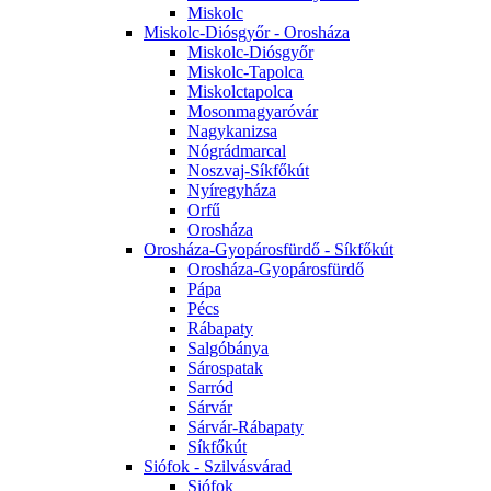
Miskolc
Miskolc-Diósgyőr - Orosháza
Miskolc-Diósgyőr
Miskolc-Tapolca
Miskolctapolca
Mosonmagyaróvár
Nagykanizsa
Nógrádmarcal
Noszvaj-Síkfőkút
Nyíregyháza
Orfű
Orosháza
Orosháza-Gyopárosfürdő - Síkfőkút
Orosháza-Gyopárosfürdő
Pápa
Pécs
Rábapaty
Salgóbánya
Sárospatak
Sarród
Sárvár
Sárvár-Rábapaty
Síkfőkút
Siófok - Szilvásvárad
Siófok