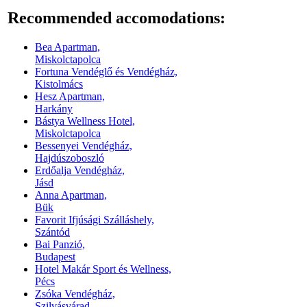
Recommended accomodations:
Bea Apartman,
Miskolctapolca
Fortuna Vendéglő és Vendégház,
Kistolmács
Hesz Apartman,
Harkány
Bástya Wellness Hotel,
Miskolctapolca
Bessenyei Vendégház,
Hajdúszoboszló
Erdőalja Vendégház,
Jásd
Anna Apartman,
Bük
Favorit Ifjúsági Szálláshely,
Szántód
Bai Panzió,
Budapest
Hotel Makár Sport és Wellness,
Pécs
Zsóka Vendégház,
Szilvásvárad