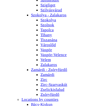
Szigliget
Szilvásvárad
Szokolya - Zalakaros
Szokolya
Szolnok
Tapolca
Tihany
Tiszanána
Városlőd
Vaspör
Vaspör-Velence
Velem
Zalakaros
Zamárdi - Zsóryfürdő
Zamárdi
Zirc
Zirc-Szarvaskút
Zselickisfalud
Zsóryfürdő
Locations by counties
Bács-Kiskun