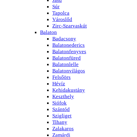
Súr
Tapolca
Városlőd
Zirc-Szarvaskút
Balaton
Badacsony
Balatonederics
Balatonfenyves
Balatonfüred
Balatonlelle
Balatonvilágos
Felsőörs
Hévíz
Kehidakustány
Keszthely
Siófok
Szántód
Szigliget
Tihany
Zalakaros
Zamárdi