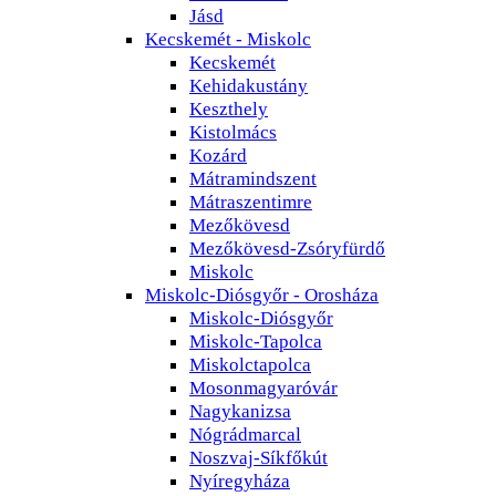
Jásd
Kecskemét - Miskolc
Kecskemét
Kehidakustány
Keszthely
Kistolmács
Kozárd
Mátramindszent
Mátraszentimre
Mezőkövesd
Mezőkövesd-Zsóryfürdő
Miskolc
Miskolc-Diósgyőr - Orosháza
Miskolc-Diósgyőr
Miskolc-Tapolca
Miskolctapolca
Mosonmagyaróvár
Nagykanizsa
Nógrádmarcal
Noszvaj-Síkfőkút
Nyíregyháza