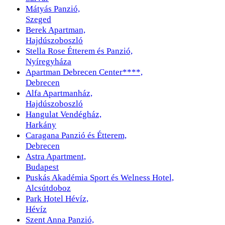
Mátyás Panzió,
Szeged
Berek Apartman,
Hajdúszoboszló
Stella Rose Étterem és Panzió,
Nyíregyháza
Apartman Debrecen Center****,
Debrecen
Alfa Apartmanház,
Hajdúszoboszló
Hangulat Vendégház,
Harkány
Caragana Panzió és Étterem,
Debrecen
Astra Apartment,
Budapest
Puskás Akadémia Sport és Welness Hotel,
Alcsútdoboz
Park Hotel Hévíz,
Hévíz
Szent Anna Panzió,