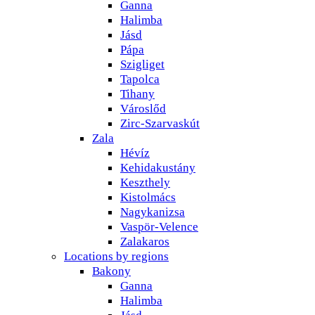
Ganna
Halimba
Jásd
Pápa
Szigliget
Tapolca
Tihany
Városlőd
Zirc-Szarvaskút
Zala
Hévíz
Kehidakustány
Keszthely
Kistolmács
Nagykanizsa
Vaspör-Velence
Zalakaros
Locations by regions
Bakony
Ganna
Halimba
Jásd