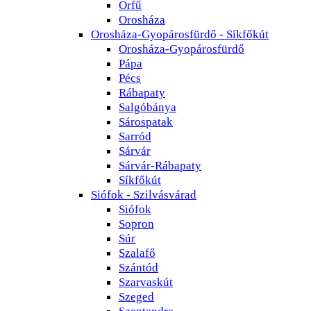
Orfű
Orosháza
Orosháza-Gyopárosfürdő - Síkfőkút
Orosháza-Gyopárosfürdő
Pápa
Pécs
Rábapaty
Salgóbánya
Sárospatak
Sarród
Sárvár
Sárvár-Rábapaty
Síkfőkút
Siófok - Szilvásvárad
Siófok
Sopron
Súr
Szalafő
Szántód
Szarvaskút
Szeged
Szentendre