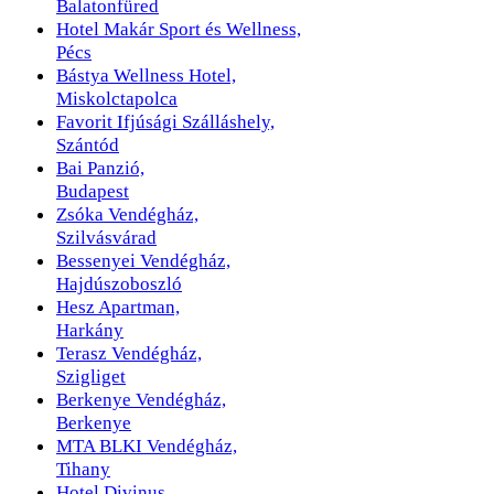
Balatonfüred
Hotel Makár Sport és Wellness,
Pécs
Bástya Wellness Hotel,
Miskolctapolca
Favorit Ifjúsági Szálláshely,
Szántód
Bai Panzió,
Budapest
Zsóka Vendégház,
Szilvásvárad
Bessenyei Vendégház,
Hajdúszoboszló
Hesz Apartman,
Harkány
Terasz Vendégház,
Szigliget
Berkenye Vendégház,
Berkenye
MTA BLKI Vendégház,
Tihany
Hotel Divinus,