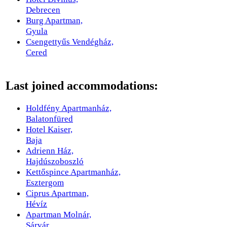
Debrecen
Burg Apartman,
Gyula
Csengettyűs Vendégház,
Cered
Last joined accommodations:
Holdfény Apartmanház,
Balatonfüred
Hotel Kaiser,
Baja
Adrienn Ház,
Hajdúszoboszló
Kettőspince Apartmanház,
Esztergom
Ciprus Apartman,
Hévíz
Apartman Molnár,
Sárvár