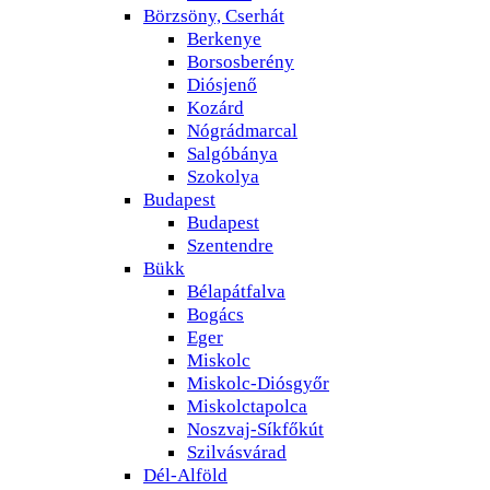
Börzsöny, Cserhát
Berkenye
Borsosberény
Diósjenő
Kozárd
Nógrádmarcal
Salgóbánya
Szokolya
Budapest
Budapest
Szentendre
Bükk
Bélapátfalva
Bogács
Eger
Miskolc
Miskolc-Diósgyőr
Miskolctapolca
Noszvaj-Síkfőkút
Szilvásvárad
Dél-Alföld