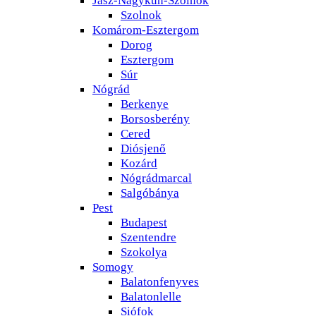
Szolnok
Komárom-Esztergom
Dorog
Esztergom
Súr
Nógrád
Berkenye
Borsosberény
Cered
Diósjenő
Kozárd
Nógrádmarcal
Salgóbánya
Pest
Budapest
Szentendre
Szokolya
Somogy
Balatonfenyves
Balatonlelle
Siófok