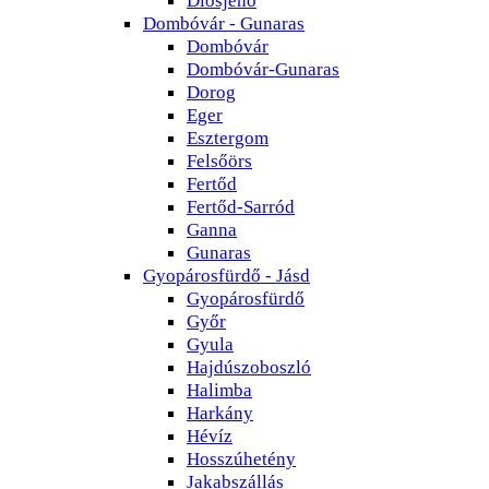
Dombóvár - Gunaras
Dombóvár
Dombóvár-Gunaras
Dorog
Eger
Esztergom
Felsőörs
Fertőd
Fertőd-Sarród
Ganna
Gunaras
Gyopárosfürdő - Jásd
Gyopárosfürdő
Győr
Gyula
Hajdúszoboszló
Halimba
Harkány
Hévíz
Hosszúhetény
Jakabszállás