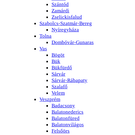
Szántód
Zamárdi
Zselickisfalud
Szabolcs-Szatmár-Bereg
Nyíregyháza
Tolna
Dombóvár-Gunaras
Vas
Bögöt
Bük
Bükfürdő
Sárvár
Sárvár-Rábapaty
Szalafő
Velem
Veszprém
Badacsony
Balatonederics
Balatonfüred
Balatonvilágos
Felsőörs