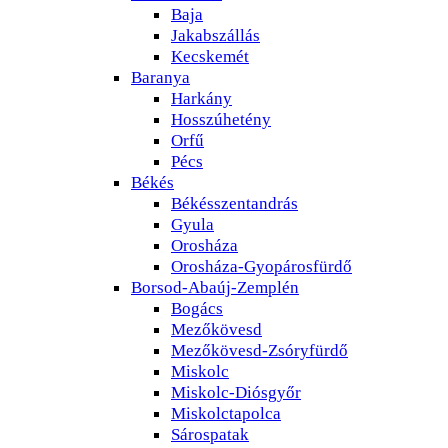
Baja
Jakabszállás
Kecskemét
Baranya
Harkány
Hosszúhetény
Orfű
Pécs
Békés
Békésszentandrás
Gyula
Orosháza
Orosháza-Gyopárosfürdő
Borsod-Abaúj-Zemplén
Bogács
Mezőkövesd
Mezőkövesd-Zsóryfürdő
Miskolc
Miskolc-Diósgyőr
Miskolctapolca
Sárospatak