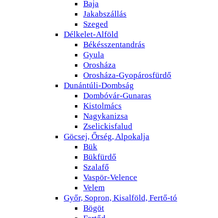
Baja
Jakabszállás
Szeged
Délkelet-Alföld
Békésszentandrás
Gyula
Orosháza
Orosháza-Gyopárosfürdő
Dunántúli-Dombság
Dombóvár-Gunaras
Kistolmács
Nagykanizsa
Zselickisfalud
Göcsej, Őrség, Alpokalja
Bük
Bükfürdő
Szalafő
Vaspör-Velence
Velem
Győr, Sopron, Kisalföld, Fertő-tó
Bögöt
Fertőd