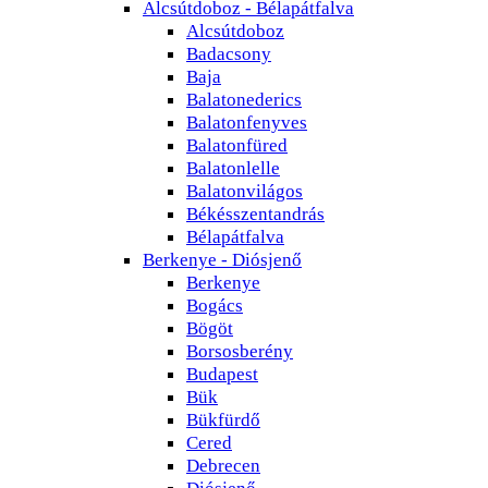
Alcsútdoboz - Bélapátfalva
Alcsútdoboz
Badacsony
Baja
Balatonederics
Balatonfenyves
Balatonfüred
Balatonlelle
Balatonvilágos
Békésszentandrás
Bélapátfalva
Berkenye - Diósjenő
Berkenye
Bogács
Bögöt
Borsosberény
Budapest
Bük
Bükfürdő
Cered
Debrecen
Diósjenő