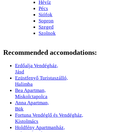
Hévíz
Pécs
Siófok
Sopron
Szeged
Szolnok
Recommended accomodations:
Erdőalja Vendégház,
Jásd
Ezüstfenyő Turistaszálló,
Halimba
Bea Apartman,
Miskolctapolca
Anna Apartman,
Bük
Fortuna Vendéglő és Vendégház,
Kistolmács
Holdfény Apartmanház,