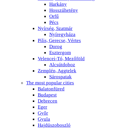
Harkány
Hosszúhetény
Orfű
Pécs
Nyírség, Szatmár
Nyíregyháza
Pilis, Gerecse, Vértes
Dorog
Esztergom
Velencei-Tó, Mezőföld
Alcsútdoboz
Zemplén, Aggtelek
Sárospatak
The most popular cities
Balatonfüred
Budapest
Debrecen
Eger
Győr
Gyula
Hajdúszoboszló