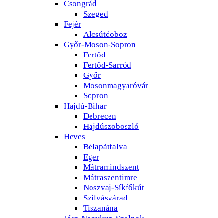
Csongrád
Szeged
Fejér
Alcsútdoboz
Győr-Moson-Sopron
Fertőd
Fertőd-Sarród
Győr
Mosonmagyaróvár
Sopron
Hajdú-Bihar
Debrecen
Hajdúszoboszló
Heves
Bélapátfalva
Eger
Mátramindszent
Mátraszentimre
Noszvaj-Síkfőkút
Szilvásvárad
Tiszanána
Jász-Nagykun-Szolnok