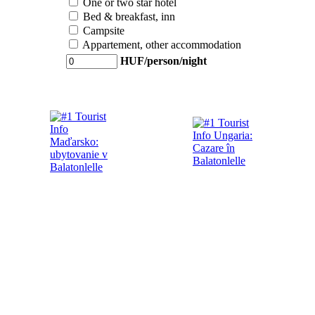
One or two star hotel
Bed & breakfast, inn
Campsite
Appartement, other accommodation
HUF/person/night