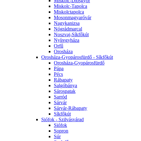
Miskolc-Diósgyőr
Miskolc-Tapolca
Miskolctapolca
Mosonmagyaróvár
Nagykanizsa
Nógrádmarcal
Noszvaj-Síkfőkút
Nyíregyháza
Orfű
Orosháza
Orosháza-Gyopárosfürdő - Síkfőkút
Orosháza-Gyopárosfürdő
Pápa
Pécs
Rábapaty
Salgóbánya
Sárospatak
Sarród
Sárvár
Sárvár-Rábapaty
Síkfőkút
Siófok - Szilvásvárad
Siófok
Sopron
Súr