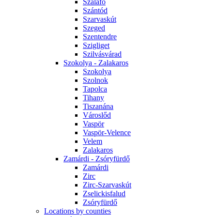
Szalafő
Szántód
Szarvaskút
Szeged
Szentendre
Szigliget
Szilvásvárad
Szokolya - Zalakaros
Szokolya
Szolnok
Tapolca
Tihany
Tiszanána
Városlőd
Vaspör
Vaspör-Velence
Velem
Zalakaros
Zamárdi - Zsóryfürdő
Zamárdi
Zirc
Zirc-Szarvaskút
Zselickisfalud
Zsóryfürdő
Locations by counties