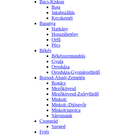
Bács-Kiskun
Baja
Jakabszállás
Kecskemét
Baranya
Harkány
Hosszúhetény
Orfű
Pécs
Békés
Békésszentandrás
Gyula
Orosháza
Orosháza-Gyopárosfürdő
Borsod-Abaúj-Zemplén
Bogács
Mezőkövesd
Mezőkövesd-Zsóryfürdő
Miskolc
Miskolc-Diósgyőr
Miskolctapolca
Sárospatak
Csongrád
Szeged
Fejér