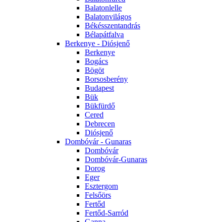
Balatonlelle
Balatonvilágos
Békésszentandrás
Bélapátfalva
Berkenye - Diósjenő
Berkenye
Bogács
Bögöt
Borsosberény
Budapest
Bük
Bükfürdő
Cered
Debrecen
Diósjenő
Dombóvár - Gunaras
Dombóvár
Dombóvár-Gunaras
Dorog
Eger
Esztergom
Felsőörs
Fertőd
Fertőd-Sarród
Ganna