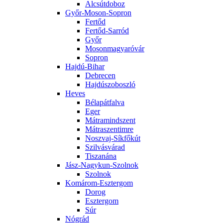
Alcsútdoboz
Győr-Moson-Sopron
Fertőd
Fertőd-Sarród
Győr
Mosonmagyaróvár
Sopron
Hajdú-Bihar
Debrecen
Hajdúszoboszló
Heves
Bélapátfalva
Eger
Mátramindszent
Mátraszentimre
Noszvaj-Síkfőkút
Szilvásvárad
Tiszanána
Jász-Nagykun-Szolnok
Szolnok
Komárom-Esztergom
Dorog
Esztergom
Súr
Nógrád