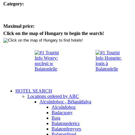
Category:
Maximal price:
Click on the map of Hungary to begin the search!
HOTEL SEARCH
Locations ordered by ABC
Alcsútdoboz - Bélapátfalva
Alcsútdoboz
Badacsony
Baja
Balatonederics
Balatonfenyves
Balatonfüred