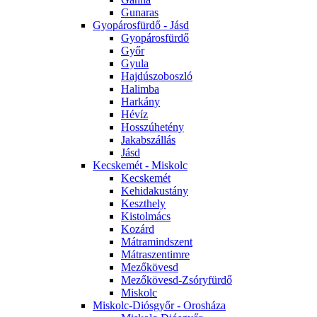
Gunaras
Gyopárosfürdő - Jásd
Gyopárosfürdő
Győr
Gyula
Hajdúszoboszló
Halimba
Harkány
Hévíz
Hosszúhetény
Jakabszállás
Jásd
Kecskemét - Miskolc
Kecskemét
Kehidakustány
Keszthely
Kistolmács
Kozárd
Mátramindszent
Mátraszentimre
Mezőkövesd
Mezőkövesd-Zsóryfürdő
Miskolc
Miskolc-Diósgyőr - Orosháza