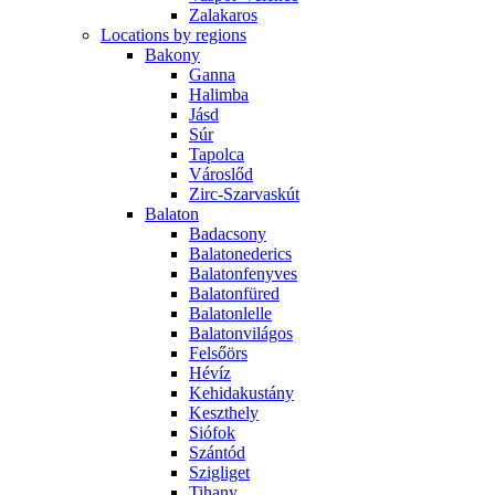
Zalakaros
Locations by regions
Bakony
Ganna
Halimba
Jásd
Súr
Tapolca
Városlőd
Zirc-Szarvaskút
Balaton
Badacsony
Balatonederics
Balatonfenyves
Balatonfüred
Balatonlelle
Balatonvilágos
Felsőörs
Hévíz
Kehidakustány
Keszthely
Siófok
Szántód
Szigliget
Tihany