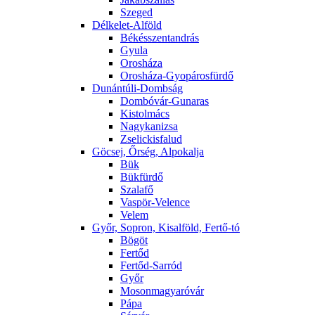
Szeged
Délkelet-Alföld
Békésszentandrás
Gyula
Orosháza
Orosháza-Gyopárosfürdő
Dunántúli-Dombság
Dombóvár-Gunaras
Kistolmács
Nagykanizsa
Zselickisfalud
Göcsej, Őrség, Alpokalja
Bük
Bükfürdő
Szalafő
Vaspör-Velence
Velem
Győr, Sopron, Kisalföld, Fertő-tó
Bögöt
Fertőd
Fertőd-Sarród
Győr
Mosonmagyaróvár
Pápa