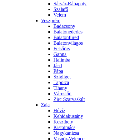
Sárvár-Rábapaty
Szalafő
Velem
Veszprém
Badacsony
Balatonederics
Balatonfüred
Balatonvilágos
Felsőörs
Ganna
Halimba
Jásd
Pápa
Szigliget
Tapolca
Tihany
Városlőd
Zirc-Szarvaskút
Zala
Hévíz
Kehidakustány
Keszthely
Kistolmács
Nagykanizsa
Vaspör-Velence