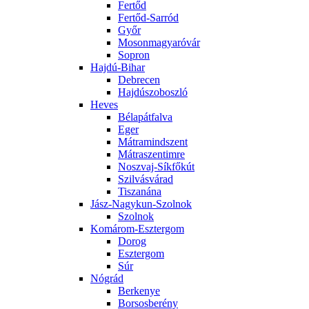
Fertőd
Fertőd-Sarród
Győr
Mosonmagyaróvár
Sopron
Hajdú-Bihar
Debrecen
Hajdúszoboszló
Heves
Bélapátfalva
Eger
Mátramindszent
Mátraszentimre
Noszvaj-Síkfőkút
Szilvásvárad
Tiszanána
Jász-Nagykun-Szolnok
Szolnok
Komárom-Esztergom
Dorog
Esztergom
Súr
Nógrád
Berkenye
Borsosberény