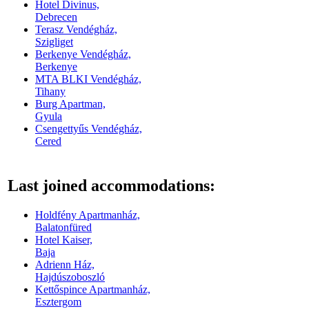
Hotel Divinus,
Debrecen
Terasz Vendégház,
Szigliget
Berkenye Vendégház,
Berkenye
MTA BLKI Vendégház,
Tihany
Burg Apartman,
Gyula
Csengettyűs Vendégház,
Cered
Last joined accommodations:
Holdfény Apartmanház,
Balatonfüred
Hotel Kaiser,
Baja
Adrienn Ház,
Hajdúszoboszló
Kettőspince Apartmanház,
Esztergom