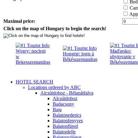
Bed 
Cam
Appa
Maximal price:
Click on the map of Hungary to begin the search!
HOTEL SEARCH
Locations ordered by ABC
Alcsútdoboz - Bélapátfalva
Alcsútdoboz
Badacsony
Baja
Balatonederics
Balatonfenyves
Balatonfüred
Balatonlelle
Balatonvilágos