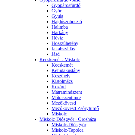
Gyopárosfürdő
Győr
Gyula
Hajdúszoboszló
Halimba
Harkány
Hévíz
Hosszúhetény
Jakabszállás
Jásd
Kecskemét - Miskolc
Kecskemét
Kehidakustány
Keszthely
Kistolmács
Kozárd
Mátramindszent
Mátraszentimre
Mezőkövesd
Mezőkövesd-Zsóryfürdő
Miskolc
Miskolc-Diósgyőr - Orosháza
Miskolc-Diósgyőr
Miskolc-Tapolca