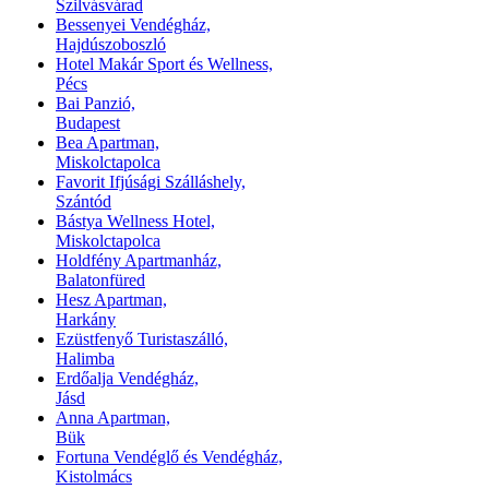
Szilvásvárad
Bessenyei Vendégház,
Hajdúszoboszló
Hotel Makár Sport és Wellness,
Pécs
Bai Panzió,
Budapest
Bea Apartman,
Miskolctapolca
Favorit Ifjúsági Szálláshely,
Szántód
Bástya Wellness Hotel,
Miskolctapolca
Holdfény Apartmanház,
Balatonfüred
Hesz Apartman,
Harkány
Ezüstfenyő Turistaszálló,
Halimba
Erdőalja Vendégház,
Jásd
Anna Apartman,
Bük
Fortuna Vendéglő és Vendégház,
Kistolmács