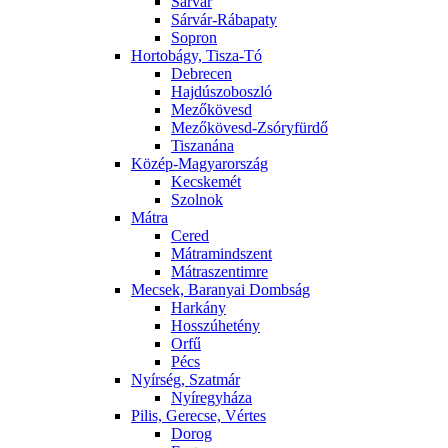
Sárvár
Sárvár-Rábapaty
Sopron
Hortobágy, Tisza-Tó
Debrecen
Hajdúszoboszló
Mezőkövesd
Mezőkövesd-Zsóryfürdő
Tiszanána
Közép-Magyarország
Kecskemét
Szolnok
Mátra
Cered
Mátramindszent
Mátraszentimre
Mecsek, Baranyai Dombság
Harkány
Hosszúhetény
Orfű
Pécs
Nyírség, Szatmár
Nyíregyháza
Pilis, Gerecse, Vértes
Dorog