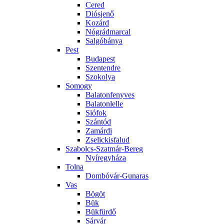
Cered
Diósjenő
Kozárd
Nógrádmarcal
Salgóbánya
Pest
Budapest
Szentendre
Szokolya
Somogy
Balatonfenyves
Balatonlelle
Siófok
Szántód
Zamárdi
Zselickisfalud
Szabolcs-Szatmár-Bereg
Nyíregyháza
Tolna
Dombóvár-Gunaras
Vas
Bögöt
Bük
Bükfürdő
Sárvár