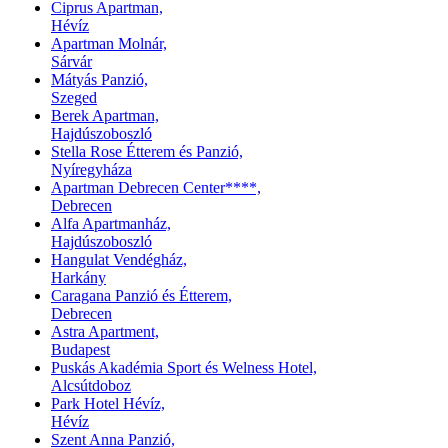
Ciprus Apartman,
Hévíz
Apartman Molnár,
Sárvár
Mátyás Panzió,
Szeged
Berek Apartman,
Hajdúszoboszló
Stella Rose Étterem és Panzió,
Nyíregyháza
Apartman Debrecen Center****,
Debrecen
Alfa Apartmanház,
Hajdúszoboszló
Hangulat Vendégház,
Harkány
Caragana Panzió és Étterem,
Debrecen
Astra Apartment,
Budapest
Puskás Akadémia Sport és Welness Hotel,
Alcsútdoboz
Park Hotel Hévíz,
Hévíz
Szent Anna Panzió,