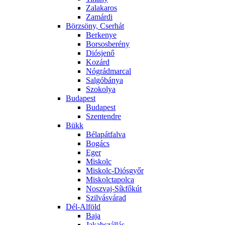
Zalakaros
Zamárdi
Börzsöny, Cserhát
Berkenye
Borsosberény
Diósjenő
Kozárd
Nógrádmarcal
Salgóbánya
Szokolya
Budapest
Budapest
Szentendre
Bükk
Bélapátfalva
Bogács
Eger
Miskolc
Miskolc-Diósgyőr
Miskolctapolca
Noszvaj-Síkfőkút
Szilvásvárad
Dél-Alföld
Baja
Jakabszállás