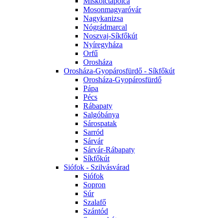
Miskolctapolca
Mosonmagyaróvár
Nagykanizsa
Nógrádmarcal
Noszvaj-Síkfőkút
Nyíregyháza
Orfű
Orosháza
Orosháza-Gyopárosfürdő - Síkfőkút
Orosháza-Gyopárosfürdő
Pápa
Pécs
Rábapaty
Salgóbánya
Sárospatak
Sarród
Sárvár
Sárvár-Rábapaty
Síkfőkút
Siófok - Szilvásvárad
Siófok
Sopron
Súr
Szalafő
Szántód