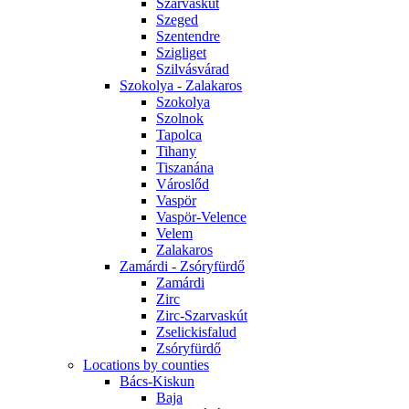
Szarvaskút
Szeged
Szentendre
Szigliget
Szilvásvárad
Szokolya - Zalakaros
Szokolya
Szolnok
Tapolca
Tihany
Tiszanána
Városlőd
Vaspör
Vaspör-Velence
Velem
Zalakaros
Zamárdi - Zsóryfürdő
Zamárdi
Zirc
Zirc-Szarvaskút
Zselickisfalud
Zsóryfürdő
Locations by counties
Bács-Kiskun
Baja