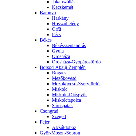
Jakabszállás
Kecskemét
Baranya
Harkány
Hosszúhetény
Orfű
Pécs
Békés
Békésszentandrás
Gyula
Orosháza
Orosháza-Gyopárosfürdő
Borsod-Abaúj-Zemplén
Bogács
Mezőkövesd
Mezőkövesd-Zsóryfürdő
Miskolc
Miskolc-Diósgyőr
Miskolctapolca
Sárospatak
Csongrád
Szeged
Fejér
Alcsútdoboz
Győr-Moson-Sopron