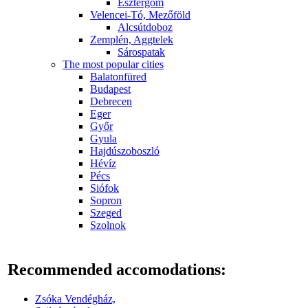
Esztergom
Velencei-Tó, Mezőföld
Alcsútdoboz
Zemplén, Aggtelek
Sárospatak
The most popular cities
Balatonfüred
Budapest
Debrecen
Eger
Győr
Gyula
Hajdúszoboszló
Hévíz
Pécs
Siófok
Sopron
Szeged
Szolnok
Recommended accomodations:
Zsóka Vendégház,