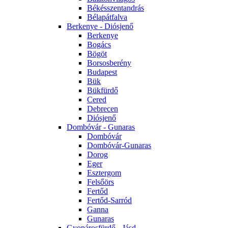
Békésszentandrás
Bélapátfalva
Berkenye - Diósjenő
Berkenye
Bogács
Bögöt
Borsosberény
Budapest
Bük
Bükfürdő
Cered
Debrecen
Diósjenő
Dombóvár - Gunaras
Dombóvár
Dombóvár-Gunaras
Dorog
Eger
Esztergom
Felsőörs
Fertőd
Fertőd-Sarród
Ganna
Gunaras
Gyopárosfürdő - Jásd